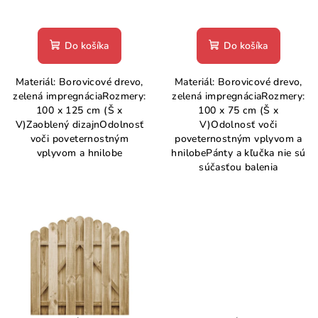
t
o
Do košíka
Do košíka
v
Materiál: Borovicové drevo,
Materiál: Borovicové drevo,
zelená impregnáciaRozmery:
zelená impregnáciaRozmery:
100 x 125 cm (Š x
100 x 75 cm (Š x
V)Zaoblený dizajnOdolnosť
V)Odolnosť voči
voči poveternostným
poveternostným vplyvom a
vplyvom a hnilobe
hnilobePánty a kľučka nie sú
súčasťou balenia