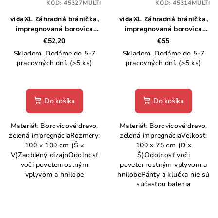
KÓD:
45327MULTI
KÓD:
45314MULTI
vidaXL Záhradná bránička,
vidaXL Záhradná bránička,
impregnovaná borovica
impregnovaná borovica
100x100 cm
100x75 cm, zelená
€52,20
€55
Skladom. Dodáme do 5-7
Skladom. Dodáme do 5-7
pracovných dní.
(>5 ks)
pracovných dní.
(>5 ks)
Do košíka
Do košíka
Materiál: Borovicové drevo,
Materiál: Borovicové drevo,
zelená impregnáciaRozmery:
zelená impregnáciaVeľkosť:
100 x 100 cm (Š x
100 x 75 cm (D x
V)Zaoblený dizajnOdolnosť
Š)Odolnosť voči
voči poveternostným
poveternostným vplyvom a
vplyvom a hnilobe
hnilobePánty a kľučka nie sú
súčasťou balenia