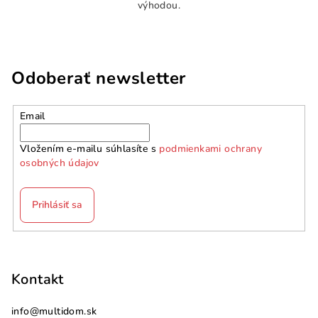
výhodou.
Odoberať newsletter
Email
Vložením e-mailu súhlasíte s
podmienkami ochrany
osobných údajov
Prihlásiť sa
Z
á
p
Kontakt
ä
info
@
multidom.sk