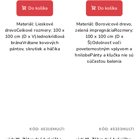
Do košíka
Do košíka
Materiál: Lieskové
Materiál: Borovicové drevo,
drevoCelkové rozmery: 100 x
zelená impregnáciaRozmery:
100 cm (D x V)Jednokrídlová
100 x 100 cm (D x
bránaVrátane kovových
Š)Odolnosť voči
pántov, skrutiek a háčika
poveternostným vplyvom a
hnilobePánty a kľučka nie sú
súčasťou balenia
KÓD:
45316MULTI
KÓD:
45333MULTI