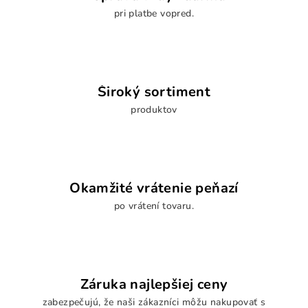
v
pri platbe vopred.
k
y
v
ý
p
Široký sortiment
i
s
produktov
u
Okamžité vrátenie peňazí
po vrátení tovaru.
Záruka najlepšiej ceny
zabezpečujú, že naši zákazníci môžu nakupovať s