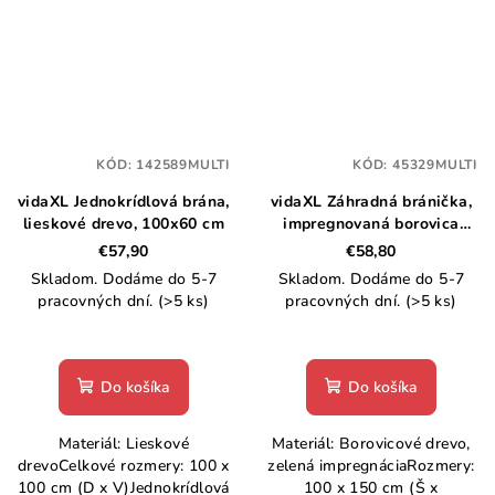
KÓD:
142589MULTI
KÓD:
45329MULTI
vidaXL Jednokrídlová brána,
vidaXL Záhradná bránička,
lieskové drevo, 100x60 cm
impregnovaná borovica
100x150 cm
€57,90
€58,80
Skladom. Dodáme do 5-7
Skladom. Dodáme do 5-7
pracovných dní.
(>5 ks)
pracovných dní.
(>5 ks)
Do košíka
Do košíka
Materiál: Lieskové
Materiál: Borovicové drevo,
drevoCelkové rozmery: 100 x
zelená impregnáciaRozmery:
100 cm (D x V)Jednokrídlová
100 x 150 cm (Š x