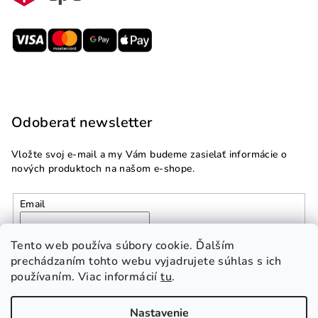
Odoberať newsletter
Vložte svoj e-mail a my Vám budeme zasielať informácie o
nových produktoch na našom e-shope.
Email
Vložením e-mailu súhlasíte s
podmienkami ochrany
Tento web používa súbory cookie. Ďalším
osobných údajov
prechádzaním tohto webu vyjadrujete súhlas s ich
používaním. Viac informácií
tu
.
Prihlásiť sa
Nastavenie