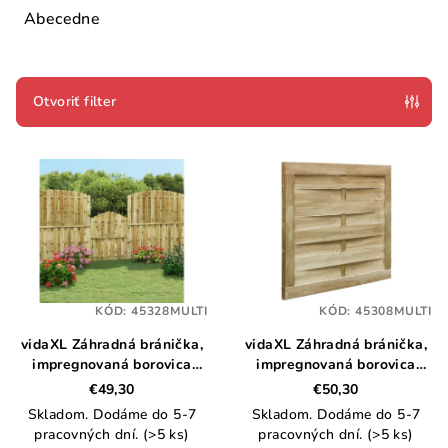
e
Abecedne
n
i
e
Otvoriť filter
p
V
r
ý
o
p
d
i
u
s
k
p
t
KÓD:
45328MULTI
KÓD:
45308MULTI
r
o
vidaXL Záhradná bránička,
vidaXL Záhradná bránička,
o
v
impregnovaná borovica
impregnovaná borovica
d
100x125 cm
100x75 cm, zelená
€49,30
€50,30
u
Skladom. Dodáme do 5-7
Skladom. Dodáme do 5-7
k
pracovných dní.
(>5 ks)
pracovných dní.
(>5 ks)