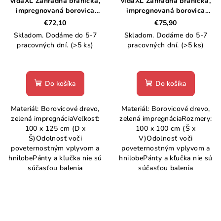
vidaXL Záhradná bránička,
vidaXL Záhradná bránička,
impregnovaná borovica
impregnovaná borovica
100x125 cm, zelená
100x100 cm
€72,10
€75,90
Skladom. Dodáme do 5-7
Skladom. Dodáme do 5-7
pracovných dní.
(>5 ks)
pracovných dní.
(>5 ks)
Do košíka
Do košíka
Materiál: Borovicové drevo,
Materiál: Borovicové drevo,
zelená impregnáciaVeľkosť:
zelená impregnáciaRozmery:
100 x 125 cm (D x
100 x 100 cm (Š x
Š)Odolnosť voči
V)Odolnosť voči
poveternostným vplyvom a
poveternostným vplyvom a
hnilobePánty a kľučka nie sú
hnilobePánty a kľučka nie sú
súčasťou balenia
súčasťou balenia