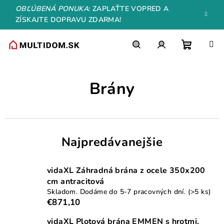
Prejsť
OBĽÚBENÁ PONUKA
: ZAPLAŤTE VOPRED A
na
ZÍSKAJTE DOPRAVU ZDARMA!
obsah
Nákupn
Hľadať
Prihlásenie
Brány
košík
Najpredávanejšie
vidaXL Záhradná brána z ocele 350x200
cm antracitová
Skladom. Dodáme do 5-7 pracovných dní.
(>5 ks)
€871,10
vidaXL Plotová brána EMMEN s hrotmi,