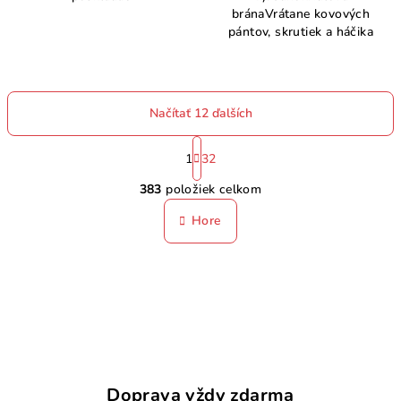
bránaVrátane kovových
pántov, skrutiek a háčika
Načítať 12 ďalších
S
t
1
32
O
r
383
položiek celkom
á
v
n
l
Hore
k
á
o
d
v
a
a
n
c
i
i
e
e
p
r
Doprava vždy zdarma