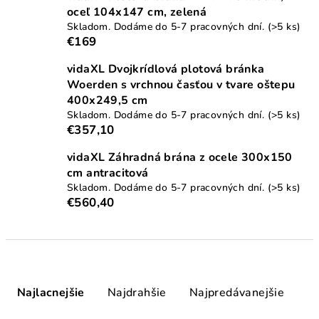
oceľ 104x147 cm, zelená
Skladom. Dodáme do 5-7 pracovných dní.
(>5 ks)
€169
vidaXL Dvojkrídlová plotová bránka
Woerden s vrchnou časťou v tvare oštepu
400x249,5 cm
Skladom. Dodáme do 5-7 pracovných dní.
(>5 ks)
€357,10
vidaXL Záhradná brána z ocele 300x150
cm antracitová
Skladom. Dodáme do 5-7 pracovných dní.
(>5 ks)
€560,40
R
a
Najlacnejšie
Najdrahšie
Najpredávanejšie
d