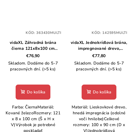
KÓD:
363430MULTI
KÓD:
142595MULTI
vidaXL Záhradná brána
vidaXL Jednokrídlová brána,
čierna 121x8x100 cm
impregnované drevo,
kované železo
100x90 cm
€76,90
€77,80
Skladom. Dodáme do 5-7
Skladom. Dodáme do 5-7
pracovných dní.
(>5 ks)
pracovných dní.
(>5 ks)
Do košíka
Do košíka
Farba: ČiernaMateriál:
Materiál: Lieskovkové drevo,
Kované železoRozmery: 121
hnedá impregnácia (odolné
x 8 x 100 cm (Š x H x
voči hnilobe)Celkové
V)Výrobok je potrebné
rozmery: 100 x 90 cm (D x
poskladať
V)Jednokrídlová