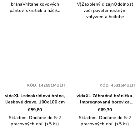
bránaVrátane kovových
V)Zaoblený dizajnOdolnosť
pántov, skrutiek a háčika
voči poveternostným
vplyvom a hnilobe
KÓD:
142591MULTI
KÓD:
45315MULTI
vidaXL Jednokrídlová brána,
vidaXL Záhradná bránička,
lieskové drevo, 100x100 cm
impregnovaná borovica
100x100 cm, zelená
€59,80
€69,30
Skladom. Dodáme do 5-7
Skladom. Dodáme do 5-7
pracovných dní.
(>5 ks)
pracovných dní.
(>5 ks)