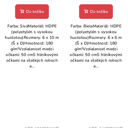
Do košíka
Do košíka
Farba: SiváMateriál: HDPE
Farba: BielaMateriál: HDPE
(polyetylén s vysokou
(polyetylén s vysokou
hustotou)Rozmery: 6 x 10 m
hustotou)Rozmery: 6 x 6 m
(Š x D)Hmotnosť: 180
(Š x D)Hmotnosť: 180
g/m²Vzdialenosť medzi
g/m²Vzdialenosť medzi
očkami: 50 cmS hliníkovými
očkami: 50 cmS hliníkovými
očkami na všetkých rohoch
očkami na všetkých rohoch
a...
a...