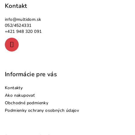
p
Kontakt
ä
info
@
multidom.sk
t
052/4524331
i
+421 948 320 091
e
Informácie pre vás
Kontakty
Ako nakupovať
Obchodné podmienky
Podmienky ochrany osobných údajov