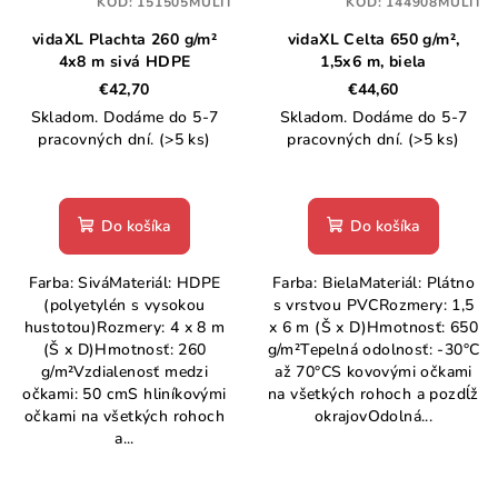
KÓD:
151505MULTI
KÓD:
144908MULTI
vidaXL Plachta 260 g/m²
vidaXL Celta 650 g/m²,
4x8 m sivá HDPE
1,5x6 m, biela
€42,70
€44,60
Skladom. Dodáme do 5-7
Skladom. Dodáme do 5-7
pracovných dní.
(>5 ks)
pracovných dní.
(>5 ks)
Do košíka
Do košíka
Farba: SiváMateriál: HDPE
Farba: BielaMateriál: Plátno
(polyetylén s vysokou
s vrstvou PVCRozmery: 1,5
hustotou)Rozmery: 4 x 8 m
x 6 m (Š x D)Hmotnosť: 650
(Š x D)Hmotnosť: 260
g/m²Tepelná odolnosť: -30°C
g/m²Vzdialenosť medzi
až 70°CS kovovými očkami
očkami: 50 cmS hliníkovými
na všetkých rohoch a pozdĺž
očkami na všetkých rohoch
okrajovOdolná...
a...