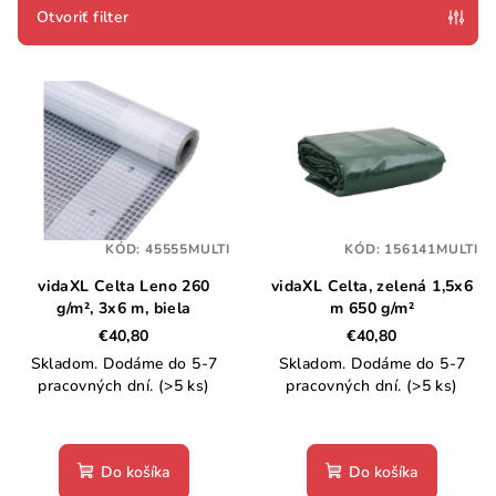
e
Otvoriť filter
p
V
r
ý
o
p
d
i
u
s
k
p
t
KÓD:
45555MULTI
KÓD:
156141MULTI
r
o
vidaXL Celta Leno 260
vidaXL Celta, zelená 1,5x6
o
v
g/m², 3x6 m, biela
m 650 g/m²
d
€40,80
€40,80
u
Skladom. Dodáme do 5-7
Skladom. Dodáme do 5-7
k
pracovných dní.
(>5 ks)
pracovných dní.
(>5 ks)
t
o
Do košíka
Do košíka
v