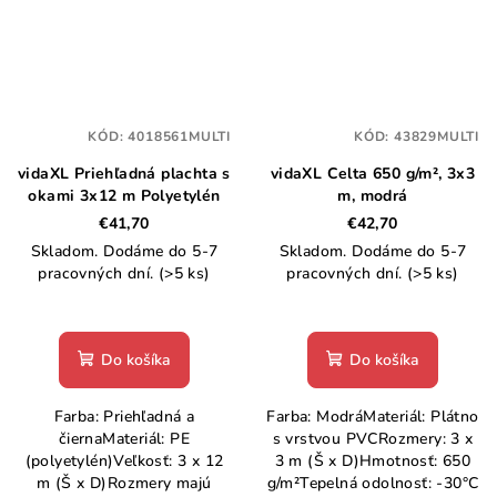
KÓD:
4018561MULTI
KÓD:
43829MULTI
vidaXL Priehľadná plachta s
vidaXL Celta 650 g/m², 3x3
okami 3x12 m Polyetylén
m, modrá
€41,70
€42,70
Skladom. Dodáme do 5-7
Skladom. Dodáme do 5-7
pracovných dní.
(>5 ks)
pracovných dní.
(>5 ks)
Do košíka
Do košíka
Farba: Priehľadná a
Farba: ModráMateriál: Plátno
čiernaMateriál: PE
s vrstvou PVCRozmery: 3 x
(polyetylén)Veľkosť: 3 x 12
3 m (Š x D)Hmotnosť: 650
m (Š x D)Rozmery majú
g/m²Tepelná odolnosť: -30°C