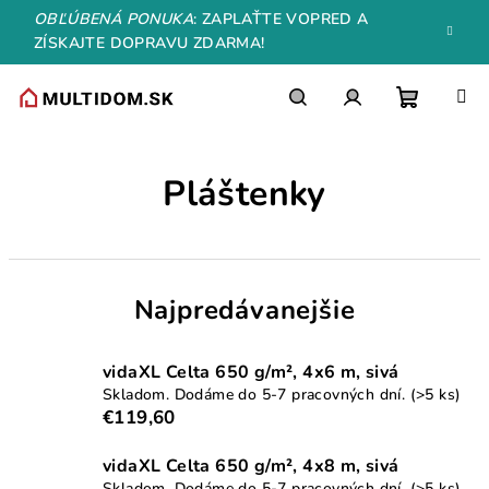
Prejsť
OBĽÚBENÁ PONUKA
: ZAPLAŤTE VOPRED A
na
ZÍSKAJTE DOPRAVU ZDARMA!
obsah
Nákupn
Hľadať
Prihlásenie
Pláštenky
košík
Najpredávanejšie
vidaXL Celta 650 g/m², 4x6 m, sivá
Skladom. Dodáme do 5-7 pracovných dní.
(>5 ks)
€119,60
vidaXL Celta 650 g/m², 4x8 m, sivá
Skladom. Dodáme do 5-7 pracovných dní.
(>5 ks)