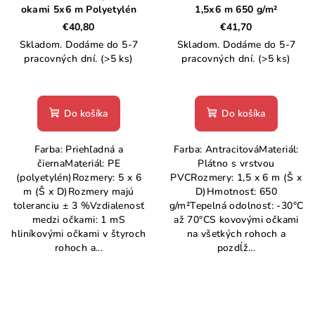
okami 5x6 m Polyetylén
1,5x6 m 650 g/m²
€40,80
€41,70
Skladom. Dodáme do 5-7
Skladom. Dodáme do 5-7
pracovných dní.
(>5 ks)
pracovných dní.
(>5 ks)
Do košíka
Do košíka
Farba: Priehľadná a
Farba: AntracitováMateriál:
čiernaMateriál: PE
Plátno s vrstvou
(polyetylén)Rozmery: 5 x 6
PVCRozmery: 1,5 x 6 m (Š x
m (Š x D)Rozmery majú
D)Hmotnosť: 650
toleranciu ± 3 %Vzdialenosť
g/m²Tepelná odolnosť: -30°C
medzi očkami: 1 mS
až 70°CS kovovými očkami
hliníkovými očkami v štyroch
na všetkých rohoch a
rohoch a...
pozdĺž...