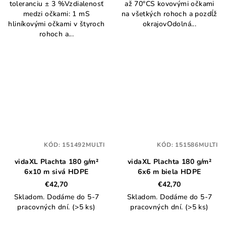
toleranciu ± 3 %Vzdialenosť
až 70°CS kovovými očkami
medzi očkami: 1 mS
na všetkých rohoch a pozdĺž
hliníkovými očkami v štyroch
okrajovOdolná...
rohoch a...
KÓD:
151492MULTI
KÓD:
151586MULTI
vidaXL Plachta 180 g/m²
vidaXL Plachta 180 g/m²
6x10 m sivá HDPE
6x6 m biela HDPE
€42,70
€42,70
Skladom. Dodáme do 5-7
Skladom. Dodáme do 5-7
pracovných dní.
(>5 ks)
pracovných dní.
(>5 ks)