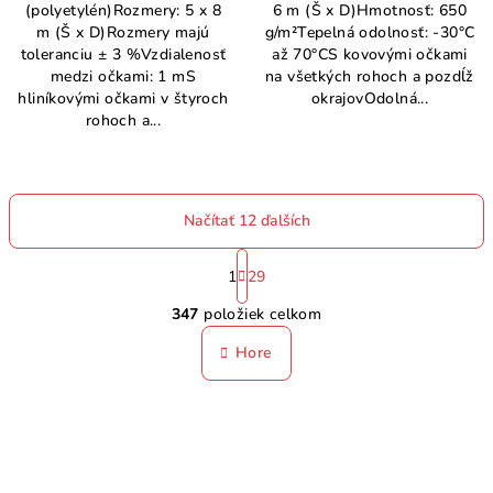
(polyetylén)Rozmery: 5 x 8
6 m (Š x D)Hmotnosť: 650
m (Š x D)Rozmery majú
g/m²Tepelná odolnosť: -30°C
toleranciu ± 3 %Vzdialenosť
až 70°CS kovovými očkami
medzi očkami: 1 mS
na všetkých rohoch a pozdĺž
hliníkovými očkami v štyroch
okrajovOdolná...
rohoch a...
Načítať 12 ďalších
S
t
1
29
O
r
347
položiek celkom
á
v
n
l
Hore
k
á
o
d
v
a
a
n
c
i
i
e