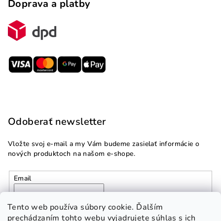
Doprava a platby
Odoberať newsletter
Vložte svoj e-mail a my Vám budeme zasielať informácie o
nových produktoch na našom e-shope.
Email
Vložením e-mailu súhlasíte s
podmienkami ochrany
Tento web používa súbory cookie. Ďalším
osobných údajov
prechádzaním tohto webu vyjadrujete súhlas s ich