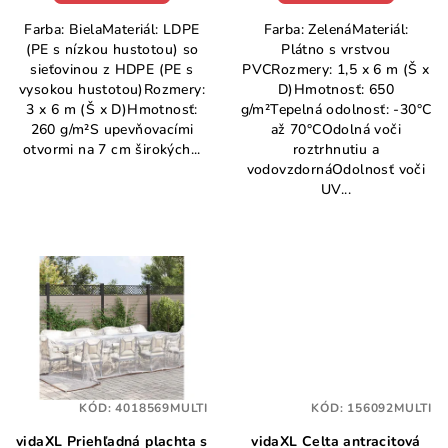
Farba: BielaMateriál: LDPE
Farba: ZelenáMateriál:
(PE s nízkou hustotou) so
Plátno s vrstvou
sieťovinou z HDPE (PE s
PVCRozmery: 1,5 x 6 m (Š x
vysokou hustotou)Rozmery:
D)Hmotnosť: 650
3 x 6 m (Š x D)Hmotnosť:
g/m²Tepelná odolnosť: -30°C
260 g/m²S upevňovacími
až 70°COdolná voči
otvormi na 7 cm širokých...
roztrhnutiu a
vodovzdornáOdolnosť voči
UV...
KÓD:
4018569MULTI
KÓD:
156092MULTI
vidaXL Priehľadná plachta s
vidaXL Celta antracitová