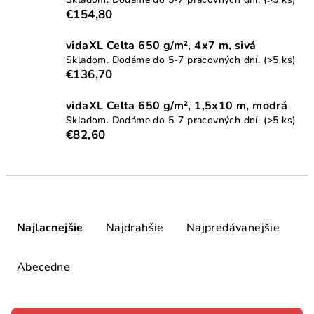
€154,80
vidaXL Celta 650 g/m², 4x7 m, sivá
Skladom. Dodáme do 5-7 pracovných dní.
(>5 ks)
€136,70
vidaXL Celta 650 g/m², 1,5x10 m, modrá
Skladom. Dodáme do 5-7 pracovných dní.
(>5 ks)
€82,60
R
a
Najlacnejšie
Najdrahšie
Najpredávanejšie
d
e
Abecedne
n
i