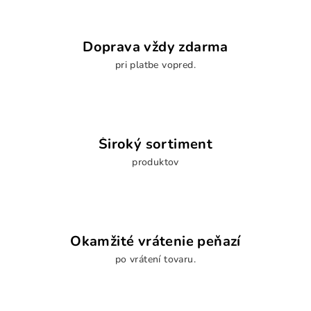
e
p
r
Doprava vždy zdarma
v
pri platbe vopred.
k
y
v
ý
p
Široký sortiment
i
s
produktov
u
Okamžité vrátenie peňazí
po vrátení tovaru.