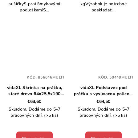
sušičkyS protišmykovými
kgVýrobok je potrebné
podložkamiS...
poskladať:...
KÓD:
856646MULTI
KÓD:
50449MULTI
vidaXL Skrinka na práčku,
vidaXL Podstavec pod
staré drevo 64x25,5x190
práčku s vysúvacou policou,
cm
biely
€63,60
€64,50
Skladom. Dodáme do 5-7
Skladom. Dodáme do 5-7
pracovných dní.
(>5 ks)
pracovných dní.
(>5 ks)