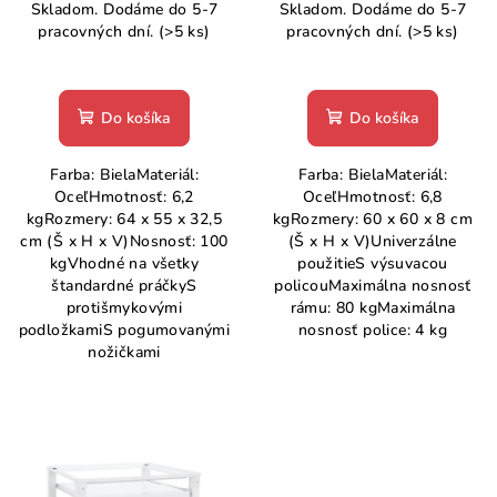
u
Skladom. Dodáme do 5-7
Skladom. Dodáme do 5-7
k
pracovných dní.
(>5 ks)
pracovných dní.
(>5 ks)
t
o
Do košíka
Do košíka
v
Farba: BielaMateriál:
Farba: BielaMateriál:
OceľHmotnosť: 6,2
OceľHmotnosť: 6,8
kgRozmery: 64 x 55 x 32,5
kgRozmery: 60 x 60 x 8 cm
cm (Š x H x V)Nosnosť: 100
(Š x H x V)Univerzálne
kgVhodné na všetky
použitieS výsuvacou
štandardné práčkyS
policouMaximálna nosnosť
protišmykovými
rámu: 80 kgMaximálna
podložkamiS pogumovanými
nosnosť police: 4 kg
nožičkami