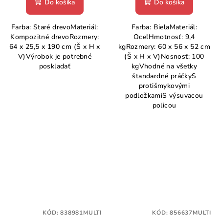
Do košíka
Do košíka
Farba: Staré drevoMateriál:
Farba: BielaMateriál:
Kompozitné drevoRozmery:
OceľHmotnosť: 9,4
64 x 25,5 x 190 cm (Š x H x
kgRozmery: 60 x 56 x 52 cm
V)Výrobok je potrebné
(Š x H x V)Nosnosť: 100
poskladať
kgVhodné na všetky
štandardné práčkyS
protišmykovými
podložkamiS výsuvacou
policou
KÓD:
838981MULTI
KÓD:
856637MULTI