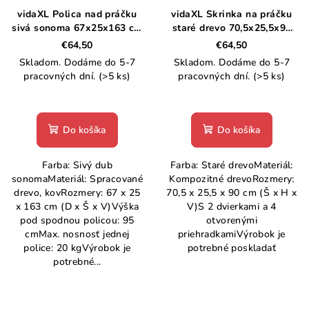
vidaXL Polica nad práčku
vidaXL Skrinka na práčku
sivá sonoma 67x25x163 cm
staré drevo 70,5x25,5x90
kompozitné drevo
cm
€64,50
€64,50
Skladom. Dodáme do 5-7
Skladom. Dodáme do 5-7
pracovných dní.
(>5 ks)
pracovných dní.
(>5 ks)
Do košíka
Do košíka
Farba: Sivý dub
Farba: Staré drevoMateriál:
sonomaMateriál: Spracované
Kompozitné drevoRozmery:
drevo, kovRozmery: 67 x 25
70,5 x 25,5 x 90 cm (Š x H x
x 163 cm (D x Š x V)Výška
V)S 2 dvierkami a 4
pod spodnou policou: 95
otvorenými
cmMax. nosnosť jednej
priehradkamiVýrobok je
police: 20 kgVýrobok je
potrebné poskladať
potrebné...