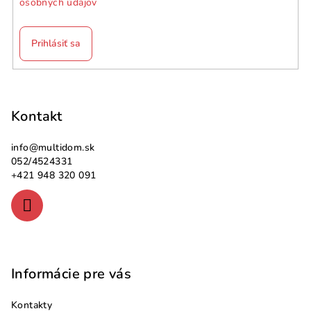
osobných údajov
Prihlásiť sa
Z
á
p
Kontakt
ä
info
@
multidom.sk
t
052/4524331
i
+421 948 320 091
e
Informácie pre vás
Kontakty