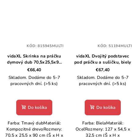
KÓD:
815945MULTI
KÓD:
51194MULTI
vidaXL Skrinka na práčku
vidaXL Dvojitý podstavec
dymový dub 70,5x25,5x90
pod práčku a sušičku, biely
cm
€66,40
€67,40
Skladom. Dodáme do 5-7
Skladom. Dodáme do 5-7
pracovných dní.
(>5 ks)
pracovných dní.
(>5 ks)
Do košíka
Do košíka
Farba: Tmavý dubMateriál:
Farba: BielaMateriál:
Kompozitné drevoRozmery:
OceľRozmery: 127 x 54,5 x
70,5 x 25,5 x 90 cm (Š x H x
32,5 cm (Š x H x