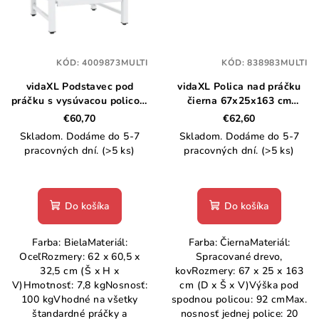
KÓD:
4009873MULTI
KÓD:
838983MULTI
vidaXL Podstavec pod
vidaXL Polica nad práčku
práčku s vysúvacou policou,
čierna 67x25x163 cm
biely
kompozitné drevo
€60,70
€62,60
Skladom. Dodáme do 5-7
Skladom. Dodáme do 5-7
pracovných dní.
(>5 ks)
pracovných dní.
(>5 ks)
Do košíka
Do košíka
Farba: BielaMateriál:
Farba: ČiernaMateriál:
OceľRozmery: 62 x 60,5 x
Spracované drevo,
32,5 cm (Š x H x
kovRozmery: 67 x 25 x 163
V)Hmotnosť: 7,8 kgNosnosť:
cm (D x Š x V)Výška pod
100 kgVhodné na všetky
spodnou policou: 92 cmMax.
štandardné práčky a
nosnosť jednej police: 20