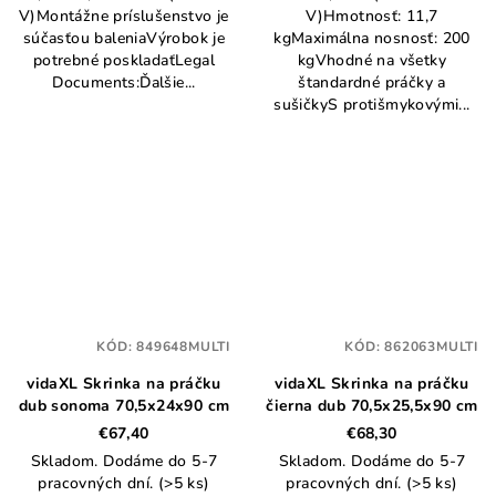
V)Montážne príslušenstvo je
V)Hmotnosť: 11,7
súčasťou baleniaVýrobok je
kgMaximálna nosnosť: 200
potrebné poskladaťLegal
kgVhodné na všetky
Documents:Ďalšie...
štandardné práčky a
sušičkyS protišmykovými...
KÓD:
849648MULTI
KÓD:
862063MULTI
vidaXL Skrinka na práčku
vidaXL Skrinka na práčku
dub sonoma 70,5x24x90 cm
čierna dub 70,5x25,5x90 cm
€67,40
€68,30
Skladom. Dodáme do 5-7
Skladom. Dodáme do 5-7
pracovných dní.
(>5 ks)
pracovných dní.
(>5 ks)