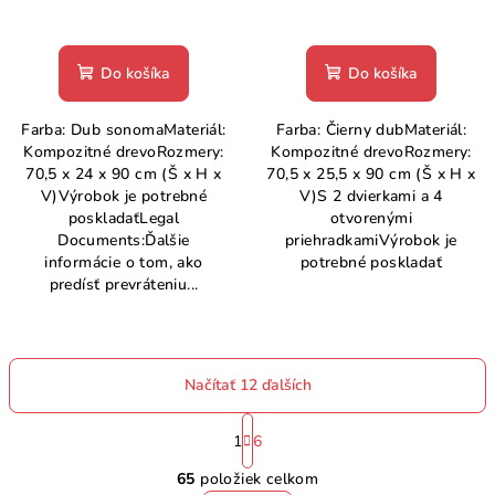
Do košíka
Do košíka
Farba: Dub sonomaMateriál:
Farba: Čierny dubMateriál:
Kompozitné drevoRozmery:
Kompozitné drevoRozmery:
70,5 x 24 x 90 cm (Š x H x
70,5 x 25,5 x 90 cm (Š x H x
V)Výrobok je potrebné
V)S 2 dvierkami a 4
poskladaťLegal
otvorenými
Documents:Ďalšie
priehradkamiVýrobok je
informácie o tom, ako
potrebné poskladať
predísť prevráteniu...
Načítať 12 ďalších
S
t
1
6
O
r
65
položiek celkom
á
v