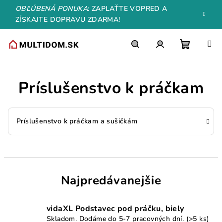
Prejsť
OBĽÚBENÁ PONUKA
: ZAPLAŤTE VOPRED A
na
ZÍSKAJTE DOPRAVU ZDARMA!
obsah
Nákupn
Hľadať
Prihlásenie
Príslušenstvo k práčkam
košík
Príslušenstvo k práčkam a sušičkám
Najpredávanejšie
vidaXL Podstavec pod práčku, biely
Skladom. Dodáme do 5-7 pracovných dní.
(>5 ks)