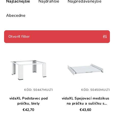
a
Najlacnejšie
Najdrahšie
Najpredávanejšie
d
e
Abecedne
n
i
e
Otvoriť filter
p
V
r
ý
o
p
d
i
u
s
k
p
t
KÓD:
50447MULTI
KÓD:
50450MULTI
r
o
vidaXL Podstavec pod
vidaXL Spojovací medzikus
o
v
práčku, biely
na práčku a sušičku s
d
vysúvacou policou
€42,70
€43,60