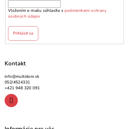
Vložením e-mailu súhlasíte s
podmienkami ochrany
osobných údajov
Prihlásiť sa
Z
á
p
Kontakt
ä
info
@
multidom.sk
t
052/4524331
i
+421 948 320 091
e
Informácie pre vás