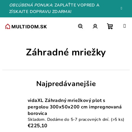
Prejsť
OBĽÚBENÁ PONUKA
: ZAPLAŤTE VOPRED A
na
ZÍSKAJTE DOPRAVU ZDARMA!
obsah
Nákupn
Hľadať
Prihlásenie
Záhradné mriežky
košík
Najpredávanejšie
vidaXL Záhradný mriežkový plot s
pergolou 300x50x200 cm impregnovaná
borovica
Skladom. Dodáme do 5-7 pracovných dní.
(>5 ks)
€225,10