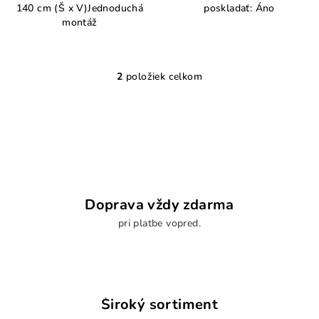
140 cm (Š x V)Jednoduchá
poskladať: Áno
montáž
2
položiek celkom
O
v
l
á
d
a
c
i
Doprava vždy zdarma
e
pri platbe vopred.
p
r
v
k
y
Široký sortiment
v