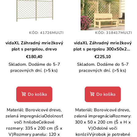
p
d
i
u
s
k
p
t
KÓD:
41726MULTI
KÓD:
318417MULTI
r
o
vidaXL Záhradný mriežkový
vidaXL Záhradný mriežkový
o
v
plot s pergolou, drevo
plot s pergolou 300x50x200
d
cm impregnovaná borovica
€180,40
€225,10
u
Skladom. Dodáme do 5-7
Skladom. Dodáme do 5-7
k
pracovných dní.
(>5 ks)
pracovných dní.
(>5 ks)
t
o
Do košíka
Do košíka
v
Materiál: Borovicové drevo,
Materiál: Borovicové drevo,
zelená impregnáciaOdolnosť
zelená impregnáciaRozmery:
voči hnilobeCelkové
300 x 50 x 200 cm (Š x H x
rozmery: 335 x 200 cm (Š x
V)Odolné voči
V)Rozmery panelu: 120 x
koróziiVýrobok je potrebné