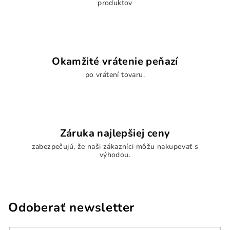
produktov
ý
p
i
s
u
Okamžité vrátenie peňazí
po vrátení tovaru.
Záruka najlepšiej ceny
zabezpečujú, že naši zákazníci môžu nakupovať s
výhodou.
Odoberať newsletter