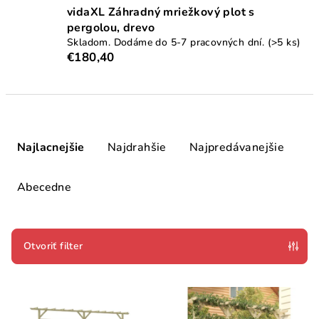
vidaXL Záhradný mriežkový plot s
pergolou, drevo
Skladom. Dodáme do 5-7 pracovných dní.
(>5 ks)
€180,40
R
a
Najlacnejšie
Najdrahšie
Najpredávanejšie
d
e
Abecedne
n
i
e
Otvoriť filter
p
V
r
ý
o