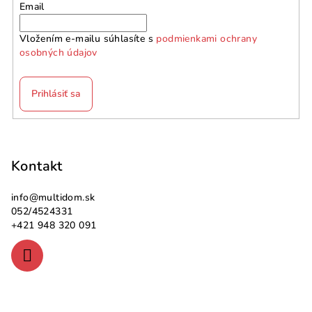
Email
Vložením e-mailu súhlasíte s
podmienkami ochrany
osobných údajov
Prihlásiť sa
Z
á
p
Kontakt
ä
info
@
multidom.sk
t
052/4524331
i
+421 948 320 091
e