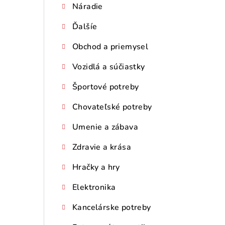
Náradie
p
Ďalšíe
a
n
Obchod a priemysel
e
Vozidlá a súčiastky
l
Športové potreby
Chovateľské potreby
Umenie a zábava
Zdravie a krása
Hračky a hry
Elektronika
Kancelárske potreby