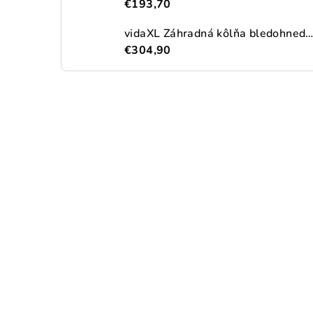
€193,70
vidaXL Záhradná kôlňa bledohnedá 192x191x223 cm pozinkovaná o
€304,90