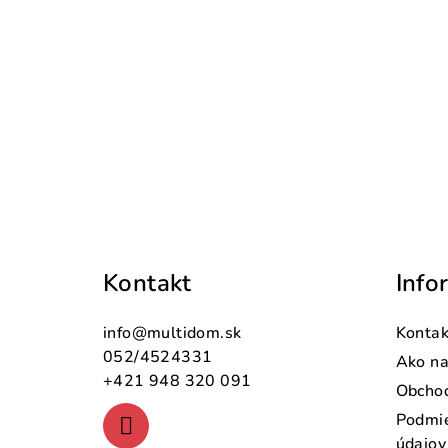
Z
á
Kontakt
Info
p
ä
info
@
multidom.sk
Kontak
t
052/4524331
Ako n
+421 948 320 091
Obcho
i
Podmie
e
údajov