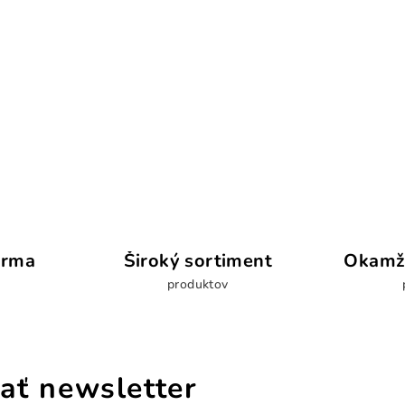
arma
Široký sortiment
Okamži
produktov
ať newsletter