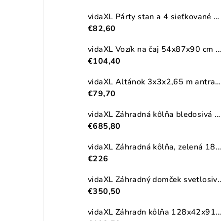
vidaXL Párty stan a 4 sieťkované bočné steny antracitový 2,5x2,5m HDPE
€82,60
vidaXL Vozík na čaj 54x87x90 cm masívna akácia
€104,40
vidaXL Altánok 3x3x2,65 m antracitový 180 g/m²
€79,70
vidaXL Záhradná kôlňa bledosivá 192x523x223 cm pozinkovaná oceľ
€685,80
vidaXL Záhradná kôlňa, zelená 180,5x97x209,5 cm, pozinkovaná oceľ
€226
vidaXL Záhradný domček svetlosivý 191x215x
€350,50
vidaXL Záhradn kôlňa 128x42x91 cm, drevo