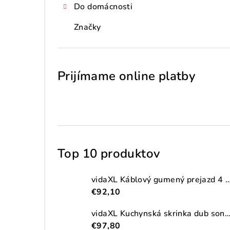
Do domácnosti
Značky
Prijímame online platby
Top 10 produktov
vidaXL Káblový gumený prejazd 4 ks 2-kanálový
€92,10
vidaXL Kuchynská skrinka dub sonoma 38x41,5x131,5 cm kompozitné
€97,80