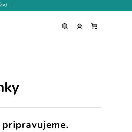
MA!
Hľadať
Prihlásenie
Nákupný
košík
nky
 pripravujeme.