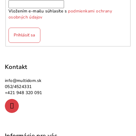
Vložením e-mailu súhlasíte s
podmienkami ochrany
osobných údajov
Prihlásiť sa
Z
á
p
Kontakt
ä
info
@
multidom.sk
t
052/4524331
i
+421 948 320 091
e
Informácie pre vás