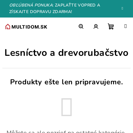
Prejsť
OBĽÚBENÁ PONUKA
: ZAPLAŤTE VOPRED A
na
ZÍSKAJTE DOPRAVU ZDARMA!
obsah
Nákupn
Hľadať
Prihlásenie
Lesníctvo a drevorubačstvo
košík
Produkty ešte len pripravujeme.
Môžete sa ale pozrieť na ostatné kategórie.