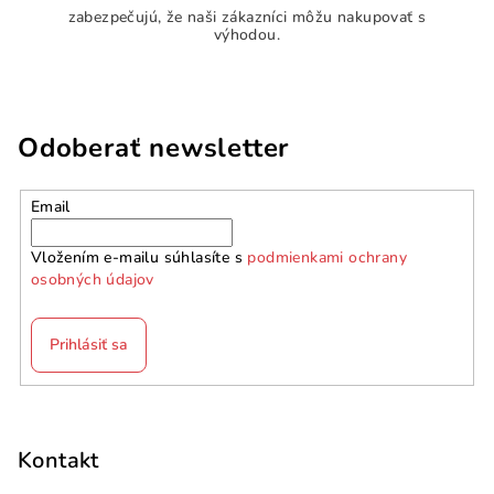
zabezpečujú, že naši zákazníci môžu nakupovať s
výhodou.
Odoberať newsletter
Email
Vložením e-mailu súhlasíte s
podmienkami ochrany
osobných údajov
Prihlásiť sa
Z
á
p
Kontakt
ä