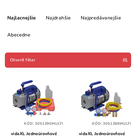
R
a
Najlacnejšie
Najdrahšie
Najpredávanejšie
d
e
Abecedne
n
i
e
Otvoriť filter
p
V
r
ý
o
p
d
i
u
s
k
p
t
KÓD:
3051390MULTI
KÓD:
3051388MULTI
r
o
vidaXL Jednoúrovňové
vidaXL Jednoúrovňové
o