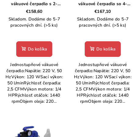
v
vákuové čerpadlo s 2-
vákuové čerpadlo so 4-
d
cestným potrubným
cestným potrubným
€158,60
€167,10
u
meradlom
meradlom
Skladom. Dodáme do 5-7
Skladom. Dodáme do 5-7
k
pracovných dní.
(>5 ks)
pracovných dní.
(>5 ks)
t
o
Do košíka
Do košíka
v
Jednostupňové vákuové
Jednostupňové vákuové
čerpadlo:Napätie: 220 V, 50
čerpadlo:Napätie: 220 V, 50
HzVýkon: 120 WSací výkon:
HzVýkon: 120 WSací výkon:
50 l/minRýchlosť čerpadla:
50 l/minRýchlosť čerpadla:
2,5 CFMVýkon motora: 1/4
2,5 CFMVýkon motora: 1/4
HPRýchlosť otáčok: 1440
HPRýchlosť otáčok: 1440
rpmObjem oleja: 220...
rpmObjem oleja: 220...