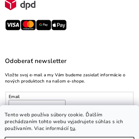
Odoberať newsletter
Vložte svoj e-mail a my Vám budeme zasielať informácie o
nových produktoch na našom e-shope.
Email
Vložením e-mailu súhlasíte s
podmienkami ochrany
Tento web používa súbory cookie. Ďalším
osobných údajov
prechádzaním tohto webu vyjadrujete súhlas s ich
používaním. Viac informácií
tu
.
Prihlásiť sa