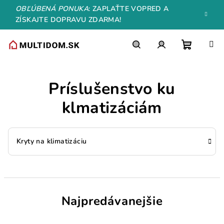
Prejsť
OBĽÚBENÁ PONUKA
: ZAPLAŤTE VOPRED A
na
ZÍSKAJTE DOPRAVU ZDARMA!
obsah
Nákupn
Hľadať
Prihlásenie
Príslušenstvo ku
košík
klmatizáciám
Kryty na klimatizáciu
Najpredávanejšie