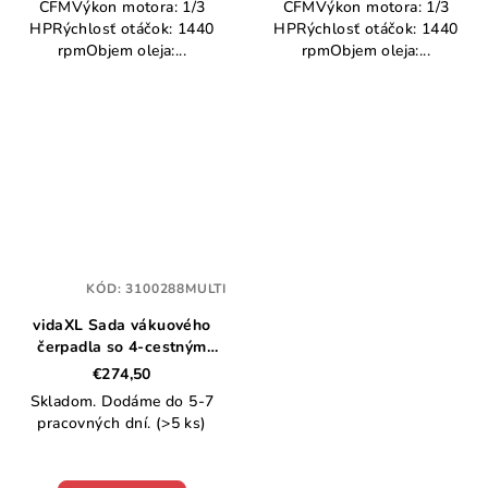
CFMVýkon motora: 1/3
CFMVýkon motora: 1/3
HPRýchlosť otáčok: 1440
HPRýchlosť otáčok: 1440
rpmObjem oleja:...
rpmObjem oleja:...
KÓD:
3100288MULTI
vidaXL Sada vákuového
čerpadla so 4-cestným
meradlom na klimatizácie
€274,50
Skladom. Dodáme do 5-7
pracovných dní.
(>5 ks)