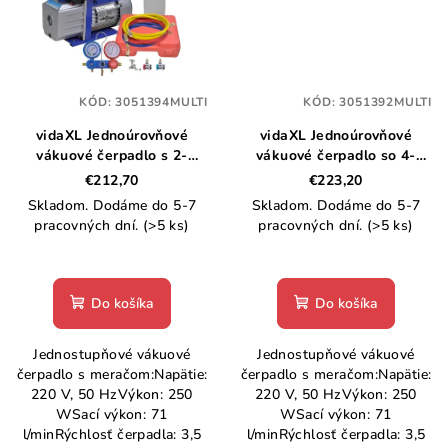
KÓD:
3051394MULTI
KÓD:
3051392MULTI
vidaXL Jednoúrovňové
vidaXL Jednoúrovňové
vákuové čerpadlo s 2-
vákuové čerpadlo so 4-
cestným potrubným
cestným potrubným
€212,70
€223,20
meradlom
meradlom
Skladom. Dodáme do 5-7
Skladom. Dodáme do 5-7
pracovných dní.
(>5 ks)
pracovných dní.
(>5 ks)
Do košíka
Do košíka
Jednostupňové vákuové
Jednostupňové vákuové
čerpadlo s meračom:Napätie:
čerpadlo s meračom:Napätie:
220 V, 50 HzVýkon: 250
220 V, 50 HzVýkon: 250
WSací výkon: 71
WSací výkon: 71
l/minRýchlosť čerpadla: 3,5
l/minRýchlosť čerpadla: 3,5