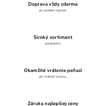
i
Doprava vždy zdarma
e
pri platbe vopred.
p
r
v
k
y
Široký sortiment
v
produktov
ý
p
i
s
u
Okamžité vrátenie peňazí
po vrátení tovaru.
Záruka najlepšiej ceny