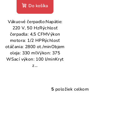
Do košíka
Vákuové čerpadlo:Napätie:
220 V, 50 HzRýchlosť
čerpadla: 4,5 CFMVýkon
motora: 1/2 HPRýchlosť
otáčania: 2800 ot./minObjem
oleja: 330 mlVýkon: 375
WSací výkon: 100 l/minKryt
z...
5
položiek celkom
O
v
l
á
d
a
c