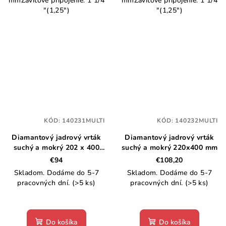
mmZávitové pripojenie: 1 1/4
mmZávitové pripojenie: 1 1/4
"(1,25")
"(1,25")
KÓD:
140231MULTI
KÓD:
140232MULTI
Diamantový jadrový vrták
Diamantový jadrový vrták
suchý a mokrý 202 x 400
suchý a mokrý 220x400 mm
mm
€94
€108,20
Skladom. Dodáme do 5-7
Skladom. Dodáme do 5-7
pracovných dní.
(>5 ks)
pracovných dní.
(>5 ks)
Do košíka
Do košíka