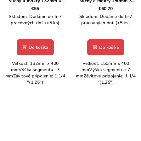
suchý a mokrý 132mm X
suchý a mokrý 150mm X
400 mm
400 mm
€55
€60,70
Skladom. Dodáme do 5-7
Skladom. Dodáme do 5-7
pracovných dní.
(>5 ks)
pracovných dní.
(>5 ks)
Do košíka
Do košíka
Veľkosť: 132mm x 400
Veľkosť: 150mm x 400
mmVýška segmentu : 7
mmVýška segmentu : 7
mmZávitové pripojenie: 1 1/4
mmZávitové pripojenie: 1 1/4
"(1,25")
"(1,25")