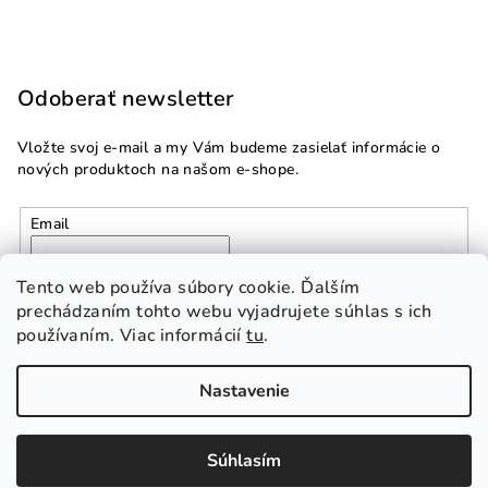
Odoberať newsletter
Vložte svoj e-mail a my Vám budeme zasielať informácie o
nových produktoch na našom e-shope.
Email
Vložením e-mailu súhlasíte s
podmienkami ochrany
Tento web používa súbory cookie. Ďalším
osobných údajov
prechádzaním tohto webu vyjadrujete súhlas s ich
používaním. Viac informácií
tu
.
Prihlásiť sa
Nastavenie
Copyright 2026
Multidom.sk
. Všetky práva vyhradené.
Súhlasím
Vytvoril Shoptet Premium