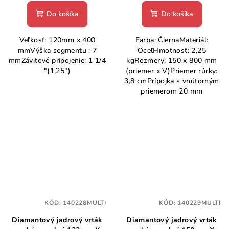
Do košíka
Do košíka
Veľkosť: 120mm x 400
Farba: ČiernaMateriál:
mmVýška segmentu : 7
OceľHmotnosť: 2,25
mmZávitové pripojenie: 1 1/4
kgRozmery: 150 x 800 mm
"(1,25")
(priemer x V)Priemer rúrky:
3,8 cmPrípojka s vnútorným
priemerom 20 mm
KÓD:
140228MULTI
KÓD:
140229MULTI
Diamantový jadrový vrták
Diamantový jadrový vrták