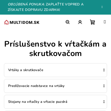
Prejsť
OBĽÚBENÁ PONUKA
: ZAPLAŤTE VOPRED A
na
ZÍSKAJTE DOPRAVU ZDARMA!
obsah
Nákupn
Hľadať
Prihlásenie
Príslušenstvo k vŕtačkám a
košík
skrutkovačom
Vrtáky a skrutkovače
Predlžovacie nadstavce na vrtáky
Stojany na vŕtačky a vŕtacie puzdrá