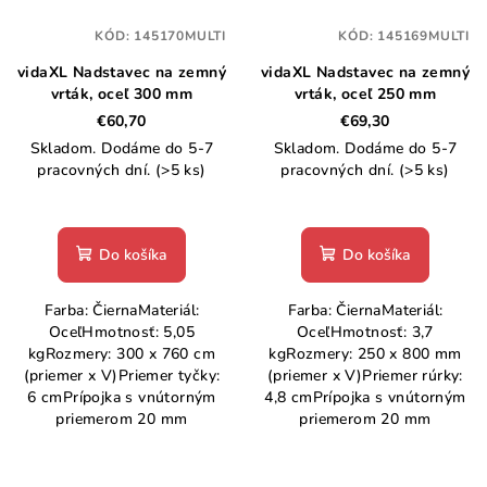
KÓD:
145170MULTI
KÓD:
145169MULTI
vidaXL Nadstavec na zemný
vidaXL Nadstavec na zemný
vrták, oceľ 300 mm
vrták, oceľ 250 mm
€60,70
€69,30
Skladom. Dodáme do 5-7
Skladom. Dodáme do 5-7
pracovných dní.
(>5 ks)
pracovných dní.
(>5 ks)
Do košíka
Do košíka
Farba: ČiernaMateriál:
Farba: ČiernaMateriál:
OceľHmotnosť: 5,05
OceľHmotnosť: 3,7
kgRozmery: 300 x 760 cm
kgRozmery: 250 x 800 mm
(priemer x V)Priemer tyčky:
(priemer x V)Priemer rúrky:
6 cmPrípojka s vnútorným
4,8 cmPrípojka s vnútorným
priemerom 20 mm
priemerom 20 mm