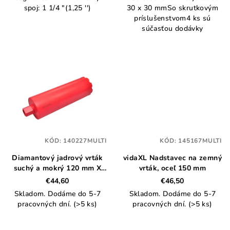
spoj: 1 1/4 "(1,25 '')
30 x 30 mmSo skrutkovým
príslušenstvom4 ks sú
súčasťou dodávky
KÓD:
140227MULTI
KÓD:
145167MULTI
Diamantový jadrový vrták
vidaXL Nadstavec na zemný
suchý a mokrý 120 mm X
vrták, oceľ 150 mm
400 mm
€44,60
€46,50
Skladom. Dodáme do 5-7
Skladom. Dodáme do 5-7
pracovných dní.
(>5 ks)
pracovných dní.
(>5 ks)