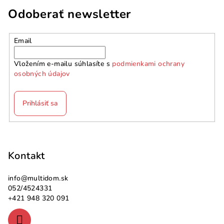
Odoberať newsletter
Email
Vložením e-mailu súhlasíte s
podmienkami ochrany
osobných údajov
Prihlásiť sa
Z
á
p
Kontakt
ä
info
@
multidom.sk
t
052/4524331
i
+421 948 320 091
e