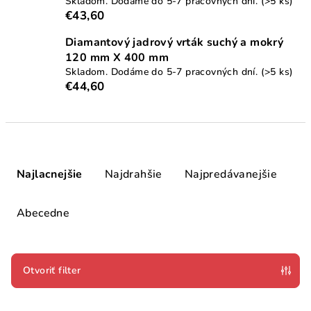
Skladom. Dodáme do 5-7 pracovných dní.
(>5 ks)
€43,60
Diamantový jadrový vrták suchý a mokrý
120 mm X 400 mm
Skladom. Dodáme do 5-7 pracovných dní.
(>5 ks)
€44,60
R
a
Najlacnejšie
Najdrahšie
Najpredávanejšie
d
e
Abecedne
n
i
e
Otvoriť filter
p
V
r