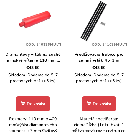
ý
o
p
d
i
u
s
k
p
t
KÓD:
140226MULTI
KÓD:
141029MULTI
r
o
Diamantový vrták na suché
Predlžovacie trubice pre
o
v
a mokré vŕtanie 110 mm X
zemný vrták 4 x 1 m
d
400 mm
€43,60
€43,60
u
Skladom. Dodáme do 5-7
Skladom. Dodáme do 5-7
k
pracovných dní.
(>5 ks)
pracovných dní.
(>5 ks)
t
o
Do košíka
Do košíka
v
Rozmery: 110 mm x 400
Materiál: oceľFarba:
mmVýška diamantového
čiernaDĺžka (1x trubka): 1
segmentu: 7 mmZávitový
mŠtvorcové rozmerytrubice: