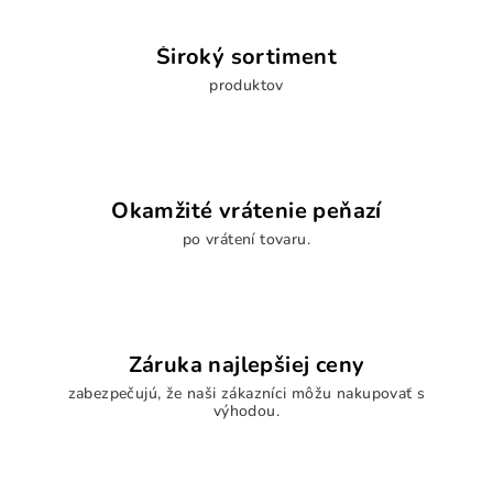
k
y
Široký sortiment
v
produktov
ý
p
i
s
u
Okamžité vrátenie peňazí
po vrátení tovaru.
Záruka najlepšiej ceny
zabezpečujú, že naši zákazníci môžu nakupovať s
výhodou.