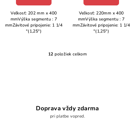
Veľkosť: 202 mm x 400
Veľkosť: 220mm x 400
mmVýška segmentu : 7
mmVýška segmentu : 7
mmZávitové pripojenie: 1 1/4
mmZávitové pripojenie: 1 1/4
"(1,25")
"(1,25")
12
položiek celkom
O
v
l
á
d
a
c
i
Doprava vždy zdarma
e
pri platbe vopred.
p
r
v