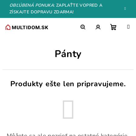
Prejsť
OBĽÚBENÁ PONUKA
: ZAPLAŤTE VOPRED A
na
ZÍSKAJTE DOPRAVU ZDARMA!
obsah
Nákupn
Hľadať
Prihlásenie
Pánty
košík
Produkty ešte len pripravujeme.
Môžete sa ale pozrieť na ostatné kategórie.