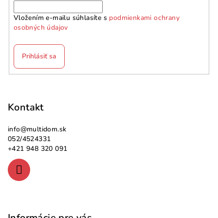
Vložením e-mailu súhlasíte s
podmienkami ochrany
osobných údajov
Prihlásiť sa
Z
á
p
Kontakt
ä
info
@
multidom.sk
t
052/4524331
i
+421 948 320 091
e
Informácie pre vás