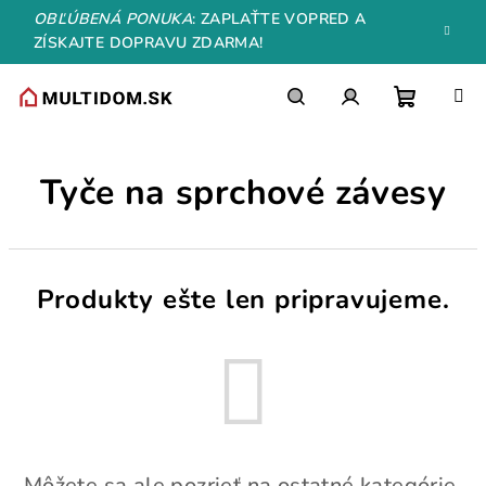
Prejsť
OBĽÚBENÁ PONUKA
: ZAPLAŤTE VOPRED A
na
ZÍSKAJTE DOPRAVU ZDARMA!
obsah
Nákupn
Hľadať
Prihlásenie
Tyče na sprchové závesy
košík
Produkty ešte len pripravujeme.
Môžete sa ale pozrieť na ostatné kategórie.