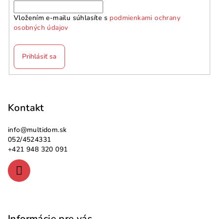
Vložením e-mailu súhlasíte s
podmienkami ochrany
osobných údajov
Prihlásiť sa
Z
á
p
Kontakt
ä
info
@
multidom.sk
t
052/4524331
i
+421 948 320 091
e
Informácie pre vás