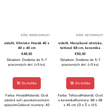
KÓD:
858913MULTI
KÓD:
46719MULTI
vidaXL Ohnisko Hnedá 40 x
vidaXL Mozaikové ohnisko,
40 x 40 cm
tehlové 68 cm, keramika
€49,30
€50,30
Skladom. Dodáme do 5-7
Skladom. Dodáme do 5-7
pracovných dní.
(>5 ks)
pracovných dní.
(>5 ks)
Do košíka
Do košíka
Farba: HnedáMateriál: Oceľ
Farba: TehlováMateriál: Oceľ
odolná voči poveternostným
a keramikaRozmery: 68 x 68
vplyvomCelkové rozmery: 40
x 45 cm (D x Š x V)S