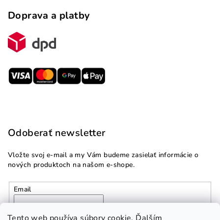
Doprava a platby
Odoberať newsletter
Vložte svoj e-mail a my Vám budeme zasielať informácie o
nových produktoch na našom e-shope.
Email
Vložením e-mailu súhlasíte s
podmienkami ochrany
Tento web používa súbory cookie. Ďalším