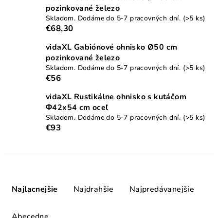
pozinkované železo
Skladom. Dodáme do 5-7 pracovných dní.
(>5 ks)
€68,30
vidaXL Gabiónové ohnisko Ø50 cm
pozinkované železo
Skladom. Dodáme do 5-7 pracovných dní.
(>5 ks)
€56
vidaXL Rustikálne ohnisko s kutáčom
Φ42x54 cm oceľ
Skladom. Dodáme do 5-7 pracovných dní.
(>5 ks)
€93
R
a
Najlacnejšie
Najdrahšie
Najpredávanejšie
d
e
Abecedne