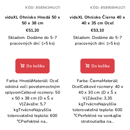
KÓD:
858943MULTI
KÓD:
858908MULTI
vidaXL Ohnisko Hnedá 50 x
vidaXL Ohnisko Čierna 40 x
50 x 38 cm
40 x 35 cm Oceľ
€51,20
€53,10
Skladom. Dodáme do 5-7
Skladom. Dodáme do 5-7
pracovných dní.
(>5 ks)
pracovných dní.
(>5 ks)
Do košíka
Do košíka
Farba: HnedáMateriál: Oceľ
Farba: ČiernaMateriál:
odolná voči poveternostným
OceľCelkové rozmery: 40 x
vplyvomCelkové rozmery: 50
40 x 30 cm (D x Š x
x 50 x 38 cm (D x Š x
V)Závažie: 3,35
V)Závažie: 5,7
kgTrvácneNajvyššia
kgTrvácneNajvyššia
tolerovateľná teplota: 600
tolerovateľná teplota: 600
℃Perfektné na vonkajšie
℃Perfektné na...
stretnutiaIba na...