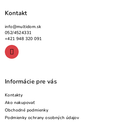
á
p
Kontakt
ä
info
@
multidom.sk
t
052/4524331
i
+421 948 320 091
e
Informácie pre vás
Kontakty
Ako nakupovať
Obchodné podmienky
Podmienky ochrany osobných údajov