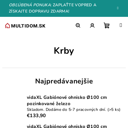
Prejsť
OBĽÚBENÁ PONUKA
: ZAPLAŤTE VOPRED A
na
ZÍSKAJTE DOPRAVU ZDARMA!
obsah
Nákupn
Hľadať
Prihlásenie
Krby
košík
Najpredávanejšie
vidaXL Gabiónové ohnisko Ø100 cm
pozinkované železo
Skladom. Dodáme do 5-7 pracovných dní.
(>5 ks)
€133,90
vidaXL Gabiónové ohnisko Ø100 cm