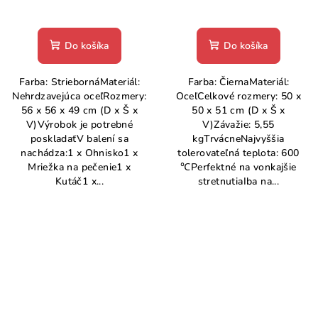
Do košíka
Do košíka
Farba: StriebornáMateriál:
Farba: ČiernaMateriál:
Nehrdzavejúca oceľRozmery:
OceľCelkové rozmery: 50 x
56 x 56 x 49 cm (D x Š x
50 x 51 cm (D x Š x
V)Výrobok je potrebné
V)Závažie: 5,55
poskladaťV balení sa
kgTrvácneNajvyššia
nachádza:1 x Ohnisko1 x
tolerovateľná teplota: 600
Mriežka na pečenie1 x
℃Perfektné na vonkajšie
Kutáč1 x...
stretnutiaIba na...