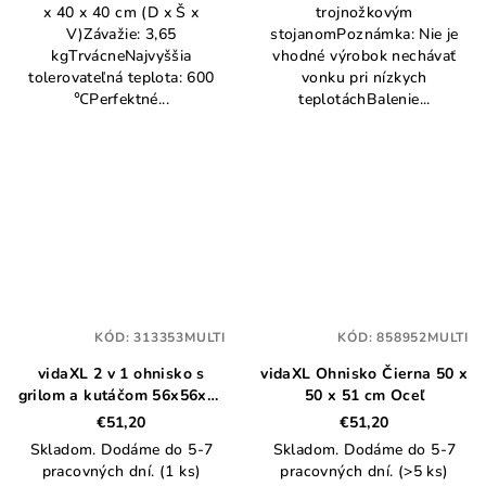
x 40 x 40 cm (D x Š x
trojnožkovým
V)Závažie: 3,65
stojanomPoznámka: Nie je
kgTrvácneNajvyššia
vhodné výrobok nechávať
tolerovateľná teplota: 600
vonku pri nízkych
℃Perfektné...
teplotáchBalenie...
KÓD:
313353MULTI
KÓD:
858952MULTI
vidaXL 2 v 1 ohnisko s
vidaXL Ohnisko Čierna 50 x
grilom a kutáčom 56x56x49
50 x 51 cm Oceľ
cm nehrdzavejúca oceľ
€51,20
€51,20
Skladom. Dodáme do 5-7
Skladom. Dodáme do 5-7
pracovných dní.
(1 ks)
pracovných dní.
(>5 ks)