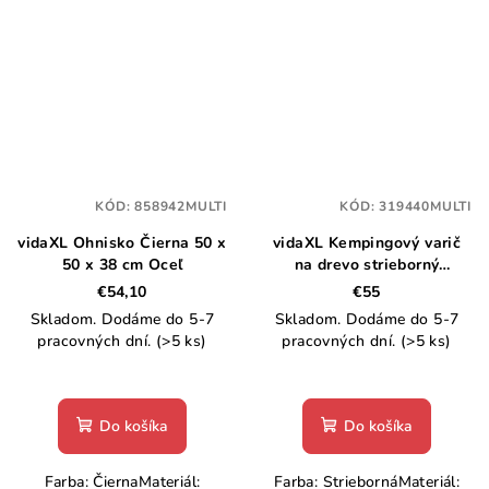
KÓD:
858942MULTI
KÓD:
319440MULTI
vidaXL Ohnisko Čierna 50 x
vidaXL Kempingový varič
50 x 38 cm Oceľ
na drevo strieborný
45,5x33x25,5 cm oceľ
€54,10
€55
Skladom. Dodáme do 5-7
Skladom. Dodáme do 5-7
pracovných dní.
(>5 ks)
pracovných dní.
(>5 ks)
Do košíka
Do košíka
Farba: ČiernaMateriál:
Farba: StriebornáMateriál: