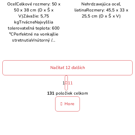
OceľCelkové rozmery: 50 x
Nehrdzavejúca oceľ,
50 x 38 cm (D x Š x
liatinaRozmery: 45,5 x 33 x
V)Závažie: 5,75
25,5 cm (D x Š x V)
kgTrvácneNajvyššia
tolerovateľná teplota: 600
℃Perfektné na vonkajšie
stretnutiaVnútorný /...
Načítať 12 ďalších
S
t
1
11
O
r
131
položiek celkom
á
v
n
l
Hore
k
á
o
d
v
a
a
n
c