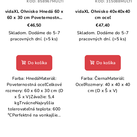
KÓD:
858967MULTI
KÓD:
315088MULTI
vidaXL Ohnisko Hnedá 60 x
vidaXL Ohnisko 40x40x40
60 x 30 cm Poveternostná
cm oceľ
oceľ
€46,50
€47,40
Skladom. Dodáme do 5-7
Skladom. Dodáme do 5-7
pracovných dní.
(>5 ks)
pracovných dní.
(>5 ks)
Do košíka
Do košíka
Farba: HnedáMateriál:
Farba: ČiernaMateriál:
Poveternostná oceľCelkové
OceľRozmery: 40 x 40 x 40
rozmery: 60 x 60 x 30 cm (D
cm (D x Š x V)
x Š x V)Závažie: 5,4
kgTrvácneNajvyššia
tolerovateľná teplota: 600
℃Perfektné na vonkajšie...