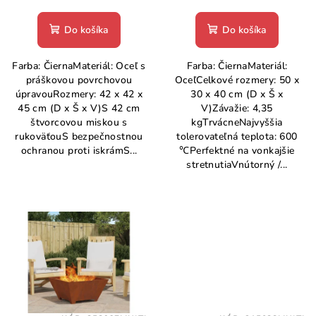
o
Do košíka
Do košíka
v
Farba: ČiernaMateriál: Oceľ s
Farba: ČiernaMateriál:
práškovou povrchovou
OceľCelkové rozmery: 50 x
úpravouRozmery: 42 x 42 x
30 x 40 cm (D x Š x
45 cm (D x Š x V)S 42 cm
V)Závažie: 4,35
štvorcovou miskou s
kgTrvácneNajvyššia
rukoväťouS bezpečnostnou
tolerovateľná teplota: 600
ochranou proti iskrámS...
℃Perfektné na vonkajšie
stretnutiaVnútorný /...