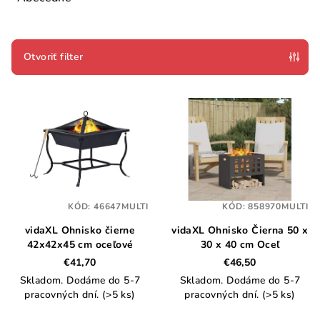
n
i
e
Otvoriť filter
p
V
r
ý
o
p
d
i
u
s
k
p
t
KÓD:
46647MULTI
KÓD:
858970MULTI
r
o
vidaXL Ohnisko čierne
vidaXL Ohnisko Čierna 50 x
o
v
42x42x45 cm oceľové
30 x 40 cm Oceľ
d
€41,70
€46,50
u
Skladom. Dodáme do 5-7
Skladom. Dodáme do 5-7
k
pracovných dní.
(>5 ks)
pracovných dní.
(>5 ks)
t