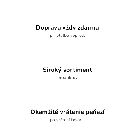
i
i
e
e
p
r
Doprava vždy zdarma
v
pri platbe vopred.
k
y
v
ý
p
Široký sortiment
i
s
produktov
u
Okamžité vrátenie peňazí
po vrátení tovaru.