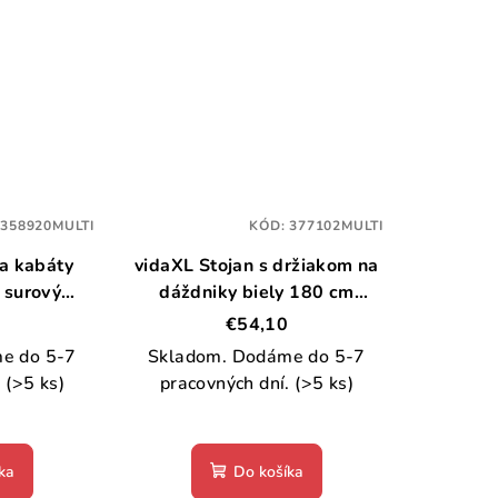
:
358920MULTI
KÓD:
377102MULTI
a kabáty
vidaXL Stojan s držiakom na
 surový
dáždniky biely 180 cm
asív
práškované železo
€54,10
e do 5-7
Skladom. Dodáme do 5-7
.
(>5 ks)
pracovných dní.
(>5 ks)
ka
Do košíka