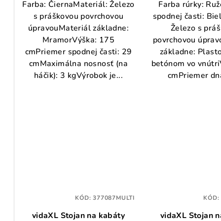
Farba: ČiernaMateriál: Železo
Farba rúrky: Ru
s práškovou povrchovou
spodnej časti: Bie
úpravouMateriál základne:
Železo s prá
MramorVýška: 175
povrchovou úprav
cmPriemer spodnej časti: 29
základne: Plasto
cmMaximálna nosnosť (na
betónom vo vnútr
háčik): 3 kgVýrobok je...
cmPriemer dna
KÓD:
377087MULTI
KÓD
vidaXL Stojan na kabáty
vidaXL Stojan n