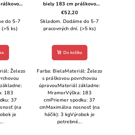
práškovo
biely 183 cm práškovo
elezo
lakované železo
€52,20
e do 5-7
Skladom. Dodáme do 5-7
.
(>5 ks)
pracovných dní.
(>5 ks)
ka
Do košíka
iál: Železo
Farba: BielaMateriál: Železo
vrchovou
s práškovou povrchovou
základne:
úpravouMateriál základne:
: 183
MramorVýška: 183
dku: 37
cmPriemer spodku: 37
snosť (na
cmMaximálna nosnosť (na
robok je
háčik): 3 kgVýrobok je
..
potrebné...