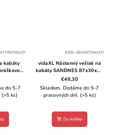
:
377097MULTI
KÓD:
4010473MULTI
a kabáty
vidaXL Nástenný vešiak na
práškovo
kabáty SANDNES 87x30x42
elezo
cm borovicový masív
€49,30
e do 5-7
Skladom. Dodáme do 5-7
.
(>5 ks)
pracovných dní.
(>5 ks)
ka
Do košíka