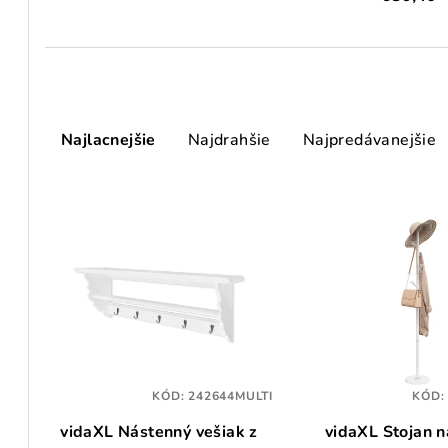
R
Najlacnejšie
Najdrahšie
Najpredávanejšie
a
d
V
e
ý
n
p
i
i
e
s
p
p
KÓD:
242644MULTI
KÓD
r
vidaXL Nástenný vešiak z
vidaXL Stojan n
r