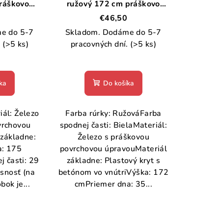
práškovo
ružový 172 cm práškovo
elezo
lakované železo
€46,50
e do 5-7
Skladom. Dodáme do 5-7
.
(>5 ks)
pracovných dní.
(>5 ks)
ka
Do košíka
iál: Železo
Farba rúrky: RužováFarba
vrchovou
spodnej časti: BielaMateriál:
základne:
Železo s práškovou
: 175
povrchovou úpravouMateriál
 časti: 29
základne: Plastový kryt s
snosť (na
betónom vo vnútriVýška: 172
bok je...
cmPriemer dna: 35...