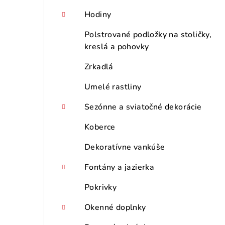
p
Hodiny
a
Polstrované podložky na stoličky,
n
kreslá a pohovky
e
Zrkadlá
l
Umelé rastliny
Sezónne a sviatočné dekorácie
Koberce
Dekoratívne vankúše
Fontány a jazierka
Pokrivky
Okenné doplnky