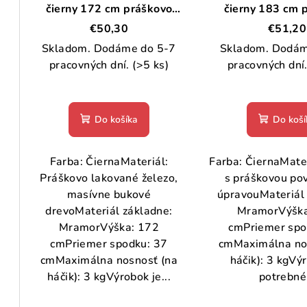
čierny 172 cm práškovo
čierny 183 cm 
lakované železo
lakované ž
€50,30
€51,20
Skladom. Dodáme do 5-7
Skladom. Dodám
pracovných dní.
(>5 ks)
pracovných dní
Do košíka
Do koší
Farba: ČiernaMateriál:
Farba: ČiernaMater
Práškovo lakované železo,
s práškovou po
masívne bukové
úpravouMateriál 
drevoMateriál základne:
MramorVýška
MramorVýška: 172
cmPriemer spo
cmPriemer spodku: 37
cmMaximálna no
cmMaximálna nosnosť (na
háčik): 3 kgVý
háčik): 3 kgVýrobok je...
potrebné.