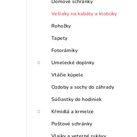
Domové schránky
Vešiaky na kabáty a klobúky
Rohožky
Tapety
Fotorámiky
Umelecké doplnky
Vtáčie kúpele
Ozdoby a sochy do záhrady
Súčiastky do hodiniek
Kŕmidlá a krmelce
Poštové schránky
Vlajky a veterné rukávy