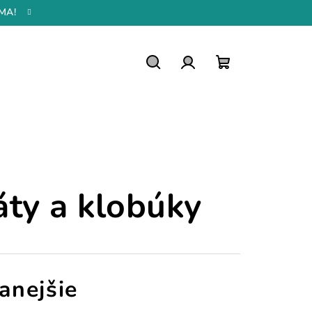
MA!
Hľadať
Prihlásenie
Nákupný
košík
áty a klobúky
anejšie