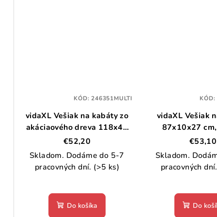
KÓD:
246351MULTI
KÓD
vidaXL Vešiak na kabáty zo
vidaXL Vešiak n
akáciaového dreva 118x40
87x10x27 cm,
cm
mangový m
€52,20
€53,10
Skladom. Dodáme do 5-7
Skladom. Dodám
pracovných dní.
(>5 ks)
pracovných dní
Do košíka
Do koší