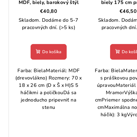
o
MDF, biely, barokový štýl
biely 175 cm 
o
lakované ž
d
€40,80
€46,50
d
Skladom. Dodáme do 5-7
Skladom. Dodám
u
pracovných dní.
(>5 ks)
pracovných dní
u
k
k
t
Do košíka
Do koší
t
o
o
v
Farba: BielaMateriál: MDF
Farba: BielaMater
v
(drevovlákno) Rozmery: 70 x
s práškovou po
18 x 26 cm (D x Š x H)S 5
úpravouMateriál 
háčikmi a poličkouDá sa
MramorVýška
jednoducho pripevniť na
cmPriemer spodnej
stenu
cmMaximálna no
háčik): 3 kgVýro