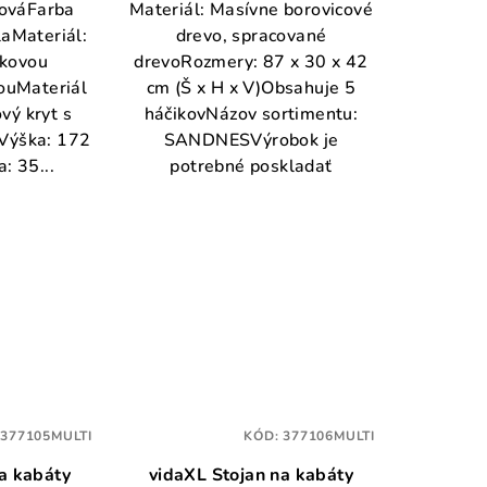
žováFarba
Materiál: Masívne borovicové
laMateriál:
drevo, spracované
škovou
drevoRozmery: 87 x 30 x 42
ouMateriál
cm (Š x H x V)Obsahuje 5
vý kryt s
háčikovNázov sortimentu:
iVýška: 172
SANDNESVýrobok je
: 35...
potrebné poskladať
:
377105MULTI
KÓD:
377106MULTI
a kabáty
vidaXL Stojan na kabáty