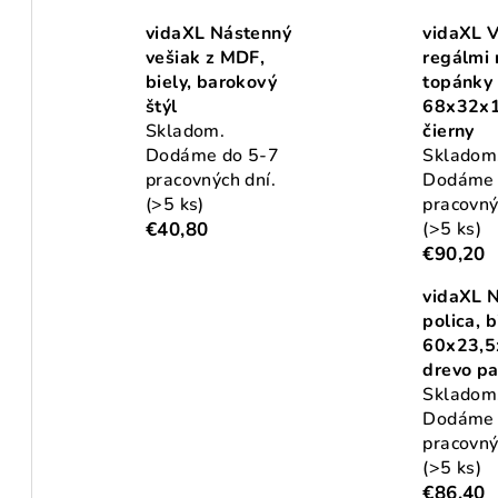
vidaXL Nástenný
vidaXL V
vešiak z MDF,
regálmi 
biely, barokový
topánky
štýl
68x32x1
Skladom.
čierny
Dodáme do 5-7
Skladom
pracovných dní.
Dodáme 
(>5 ks)
pracovný
€40,80
(>5 ks)
€90,20
vidaXL 
polica, b
60x23,5
drevo pa
Skladom
Dodáme 
pracovný
(>5 ks)
€86,40