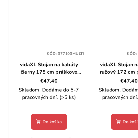
KÓD:
377103MULTI
KÓD
vidaXL Stojan na kabáty
vidaXL Stojan n
čierny 175 cm práškovo
ružový 172 cm 
lakované železo
lakované ž
€47,40
€47,40
Skladom. Dodáme do 5-7
Skladom. Dodám
pracovných dní.
(>5 ks)
pracovných dní
Do košíka
Do koší