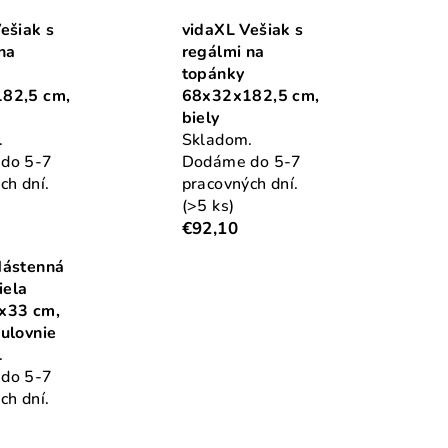
ešiak s
vidaXL Vešiak s
na
regálmi na
topánky
82,5 cm,
68x32x182,5 cm,
biely
.
Skladom.
do 5-7
Dodáme do 5-7
ch dní.
pracovných dní.
(>5 ks)
€92,10
Nástenná
iela
x33 cm,
ulovnie
.
do 5-7
ch dní.