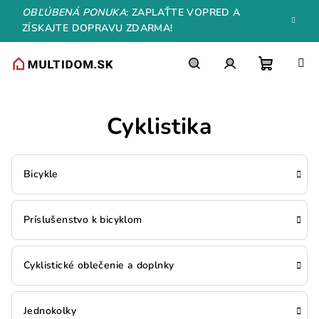
Prejsť
OBĽÚBENÁ PONUKA
: ZAPLAŤTE VOPRED A
na
ZÍSKAJTE DOPRAVU ZDARMA!
obsah
Nákupn
Hľadať
Prihlásenie
Cyklistika
košík
Bicykle
Príslušenstvo k bicyklom
Cyklistické oblečenie a doplnky
Jednokolky