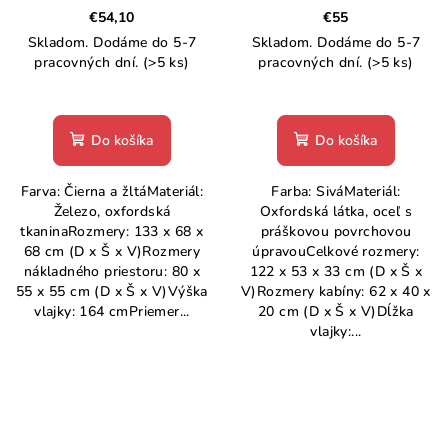
železo
€54,10
€55
Skladom. Dodáme do 5-7
Skladom. Dodáme do 5-7
pracovných dní.
(>5 ks)
pracovných dní.
(>5 ks)
Do košíka
Do košíka
Farva: Čierna a žltáMateriál:
Farba: SiváMateriál:
Železo, oxfordská
Oxfordská látka, oceľ s
tkaninaRozmery: 133 x 68 x
práškovou povrchovou
68 cm (D x Š x V)Rozmery
úpravouCelkové rozmery:
nákladného priestoru: 80 x
122 x 53 x 33 cm (D x Š x
55 x 55 cm (D x Š x V)Výška
V)Rozmery kabíny: 62 x 40 x
vlajky: 164 cmPriemer...
20 cm (D x Š x V)Dĺžka
vlajky:...