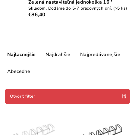
Zelená nastaviteľná jednokolka 16''
Skladom. Dodáme do 5-7 pracovných dní.
(>5 ks)
€86,40
R
a
Najlacnejšie
Najdrahšie
Najpredávanejšie
d
e
Abecedne
n
i
e
Otvoriť filter
p
V
r
ý
o
p
d