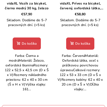
vidaXL Vozík za bicykel,
vidaXL Príves na bicykel,
čierno modrý 30 kg, železo
červený, oxfordská látka,
železo
€57,90
€58,80
Skladom. Dodáme do 5-7
Skladom. Dodáme do 5-7
pracovných dní.
(>5 ks)
pracovných dní.
(>5 ks)
Do košíka
Do košíka
Farba: Čierna a
Farba: ČervenáMateriál:
modráMateriál: Železo,
Oxfordská látka, oceľ s
oxfordská tkaninaRozmery:
práškovou povrchovou
122 x 52,5 x 42,5 cm (D x Š
úpravouCelkové rozmery:
x V)Rozmery nákladného
122 x 53 x 33 cm (D x Š x
priestoru: 62 x 40 x 30 cm
V)Rozmery kabíny: 62 x 40 x
(Š x H x V)Výška vlajky:
20 cm (D x Š x V)Dĺžka
161...
vlajky:...