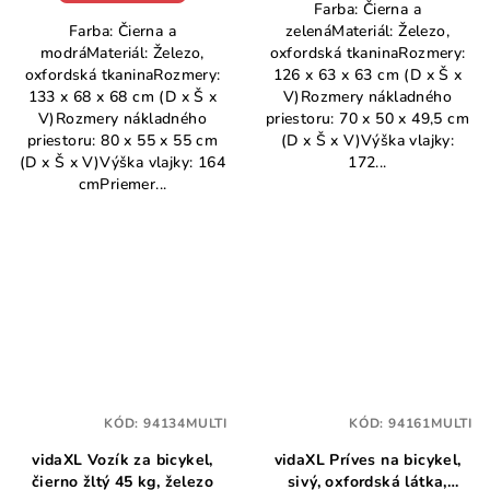
Farba: Čierna a
Farba: Čierna a
zelenáMateriál: Železo,
modráMateriál: Železo,
oxfordská tkaninaRozmery:
oxfordská tkaninaRozmery:
126 x 63 x 63 cm (D x Š x
133 x 68 x 68 cm (D x Š x
V)Rozmery nákladného
V)Rozmery nákladného
priestoru: 70 x 50 x 49,5 cm
priestoru: 80 x 55 x 55 cm
(D x Š x V)Výška vlajky:
(D x Š x V)Výška vlajky: 164
172...
cmPriemer...
KÓD:
94134MULTI
KÓD:
94161MULTI
vidaXL Vozík za bicykel,
vidaXL Príves na bicykel,
čierno žltý 45 kg, železo
sivý, oxfordská látka,