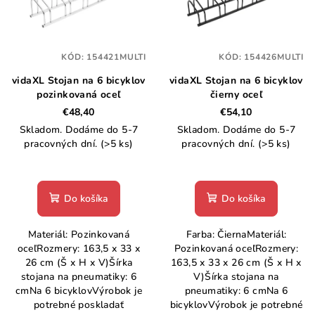
i
u
s
k
p
t
KÓD:
154421MULTI
KÓD:
154426MULTI
r
o
vidaXL Stojan na 6 bicyklov
vidaXL Stojan na 6 bicyklov
o
v
pozinkovaná oceľ
čierny oceľ
d
€48,40
€54,10
u
Skladom. Dodáme do 5-7
Skladom. Dodáme do 5-7
k
pracovných dní.
(>5 ks)
pracovných dní.
(>5 ks)
t
o
Do košíka
Do košíka
v
Materiál: Pozinkovaná
Farba: ČiernaMateriál:
oceľRozmery: 163,5 x 33 x
Pozinkovaná oceľRozmery:
26 cm (Š x H x V)Šírka
163,5 x 33 x 26 cm (Š x H x
stojana na pneumatiky: 6
V)Šírka stojana na
cmNa 6 bicyklovVýrobok je
pneumatiky: 6 cmNa 6
potrebné poskladať
bicyklovVýrobok je potrebné