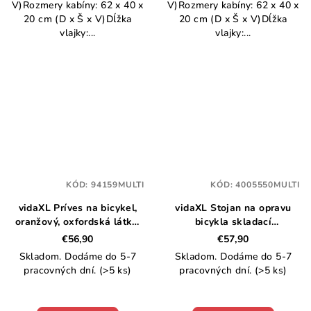
V)Rozmery kabíny: 62 x 40 x
V)Rozmery kabíny: 62 x 40 x
20 cm (D x Š x V)Dĺžka
20 cm (D x Š x V)Dĺžka
vlajky:...
vlajky:...
KÓD:
94159MULTI
KÓD:
4005550MULTI
vidaXL Príves na bicykel,
vidaXL Stojan na opravu
oranžový, oxfordská látka,
bicykla skladací
železo
nastaviteľný 92-152 cm
€56,90
€57,90
oceľ
Skladom. Dodáme do 5-7
Skladom. Dodáme do 5-7
pracovných dní.
(>5 ks)
pracovných dní.
(>5 ks)