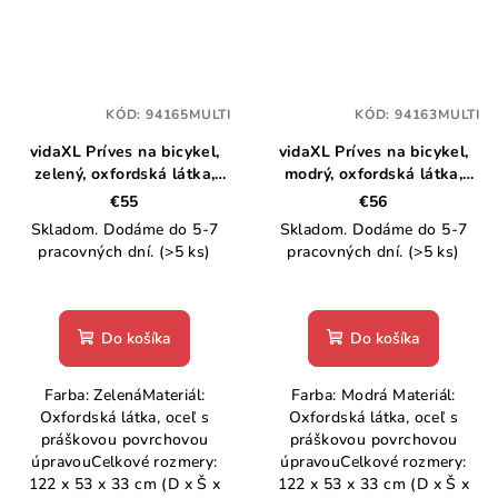
KÓD:
94165MULTI
KÓD:
94163MULTI
vidaXL Príves na bicykel,
vidaXL Príves na bicykel,
zelený, oxfordská látka,
modrý, oxfordská látka,
železo
železo
€55
€56
Skladom. Dodáme do 5-7
Skladom. Dodáme do 5-7
pracovných dní.
(>5 ks)
pracovných dní.
(>5 ks)
Do košíka
Do košíka
Farba: ZelenáMateriál:
Farba: Modrá Materiál:
Oxfordská látka, oceľ s
Oxfordská látka, oceľ s
práškovou povrchovou
práškovou povrchovou
úpravouCelkové rozmery:
úpravouCelkové rozmery:
122 x 53 x 33 cm (D x Š x
122 x 53 x 33 cm (D x Š x