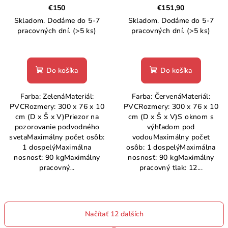
300x76x10 cm
300x76x10 cm
€150
€151,90
Skladom. Dodáme do 5-7
Skladom. Dodáme do 5-7
pracovných dní.
(>5 ks)
pracovných dní.
(>5 ks)
Do košíka
Do košíka
Farba: ZelenáMateriál:
Farba: ČervenáMateriál:
PVCRozmery: 300 x 76 x 10
PVCRozmery: 300 x 76 x 10
cm (D x Š x V)Priezor na
cm (D x Š x V)S oknom s
pozorovanie podvodného
výhľadom pod
svetaMaximálny počet osôb:
vodouMaximálny počet
1 dospelýMaximálna
osôb: 1 dospelýMaximálna
nosnosť: 90 kgMaximálny
nosnosť: 90 kgMaximálny
pracovný...
pracovný tlak: 12...
Načítať 12 ďalších