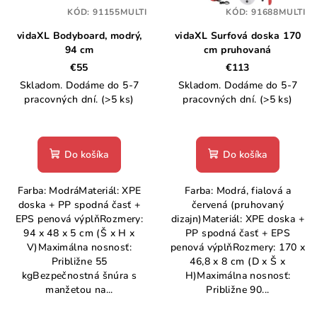
p
t
KÓD:
91155MULTI
KÓD:
91688MULTI
r
o
vidaXL Bodyboard, modrý,
vidaXL Surfová doska 170
o
v
94 cm
cm pruhovaná
d
€55
€113
u
Skladom. Dodáme do 5-7
Skladom. Dodáme do 5-7
k
pracovných dní.
(>5 ks)
pracovných dní.
(>5 ks)
t
o
Do košíka
Do košíka
v
Farba: ModráMateriál: XPE
Farba: Modrá, fialová a
doska + PP spodná časť +
červená (pruhovaný
EPS penová výplňRozmery:
dizajn)Materiál: XPE doska +
94 x 48 x 5 cm (Š x H x
PP spodná časť + EPS
V)Maximálna nosnosť:
penová výplňRozmery: 170 x
Približne 55
46,8 x 8 cm (D x Š x
kgBezpečnostná šnúra s
H)Maximálna nosnosť:
manžetou na...
Približne 90...