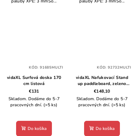
paluby XPE: 3 mmSo...
paluby XPE: 3 mmSo...
KÓD:
91685MULTI
KÓD:
92732MULTI
vidaXL Surfová doska 170
vidaXL Nafukovací Stand
cm listová
up paddleboard, zeleno
biely
€131
€148,10
Skladom. Dodáme do 5-7
Skladom. Dodáme do 5-7
pracovných dní.
(>5 ks)
pracovných dní.
(>5 ks)
Do košíka
Do košíka