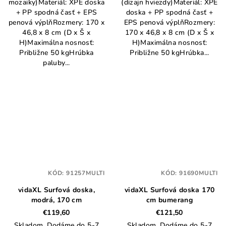
mozaiky)Materiál: XPE doska
(dizajn hviezdy)Materiál: XPE
+ PP spodná časť + EPS
doska + PP spodná časť +
penová výplňRozmery: 170 x
EPS penová výplňRozmery:
46,8 x 8 cm (D x Š x
170 x 46,8 x 8 cm (D x Š x
H)Maximálna nosnosť:
H)Maximálna nosnosť:
Približne 50 kgHrúbka
Približne 50 kgHrúbka...
paluby...
KÓD:
91257MULTI
KÓD:
91690MULTI
vidaXL Surfová doska,
vidaXL Surfová doska 170
modrá, 170 cm
cm bumerang
€119,60
€121,50
Skladom. Dodáme do 5-7
Skladom. Dodáme do 5-7