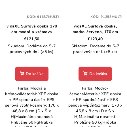
KÓD:
91687MULTI
KÓD:
91258MULTI
vidaXL Surfová doska 170
vidaXL Surfová doska,
cm modrá a krémová
modro-červená, 170 cm
€121,50
€123,40
Skladom. Dodáme do 5-7
Skladom. Dodáme do 5-7
pracovných dní.
(>5 ks)
pracovných dní.
(>5 ks)
Do košíka
Do košíka
Farba: Modrá a
Farba: Modro-
krémováMateriál: XPE doska
červenáMateriál: XPE doska
+ PP spodná časť + EPS
+ PP spodná časť + EPS
penová výplňRozmery: 170 x
penová výplňRozmery: 170 x
46,8 x 8 cm (D x Š x
46,8 x 8 cm (D x Š x
H)Maximálna nosnosť:
H)Maximálna nosnosť:
Približne 50 kgHrúbka
Približne 50 kgHrúbka