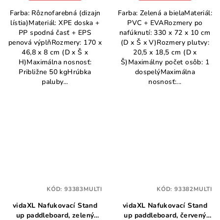
Farba: Rôznofarebná (dizajn
Farba: Zelená a bielaMateriál:
lístia)Materiál: XPE doska +
PVC + EVARozmery po
PP spodná časť + EPS
nafúknutí: 330 x 72 x 10 cm
penová výplňRozmery: 170 x
(D x Š x V)Rozmery plutvy:
46,8 x 8 cm (D x Š x
20,5 x 18,5 cm (D x
H)Maximálna nosnosť:
Š)Maximálny počet osôb: 1
Približne 50 kgHrúbka
dospelýMaximálna
paluby...
nosnosť:...
KÓD:
93383MULTI
KÓD:
93382MULTI
vidaXL Nafukovací Stand
vidaXL Nafukovací Stand
up paddleboard, zelený
up paddleboard, červený