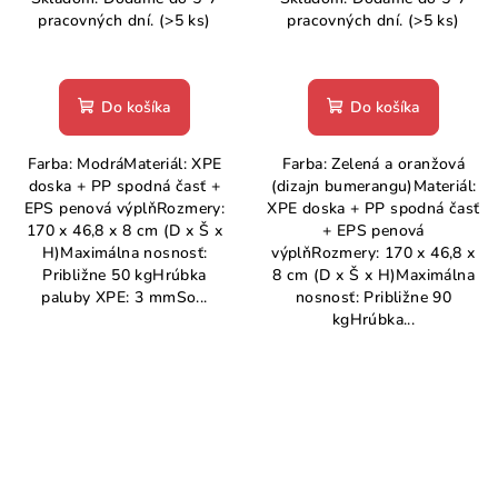
pracovných dní.
(>5 ks)
pracovných dní.
(>5 ks)
Do košíka
Do košíka
Farba: ModráMateriál: XPE
Farba: Zelená a oranžová
doska + PP spodná časť +
(dizajn bumerangu)Materiál:
EPS penová výplňRozmery:
XPE doska + PP spodná časť
170 x 46,8 x 8 cm (D x Š x
+ EPS penová
H)Maximálna nosnosť:
výplňRozmery: 170 x 46,8 x
Približne 50 kgHrúbka
8 cm (D x Š x H)Maximálna
paluby XPE: 3 mmSo...
nosnosť: Približne 90
kgHrúbka...