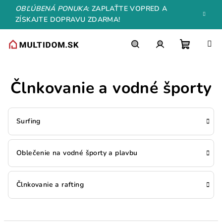
Prejsť
OBĽÚBENÁ PONUKA
: ZAPLAŤTE VOPRED A
na
ZÍSKAJTE DOPRAVU ZDARMA!
obsah
Nákupn
Hľadať
Prihlásenie
Člnkovanie a vodné športy
košík
Surfing
Oblečenie na vodné športy a plavbu
Člnkovanie a rafting