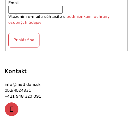
Email
Vložením e-mailu súhlasíte s
podmienkami ochrany
osobných údajov
Prihlásiť sa
Z
á
p
Kontakt
ä
info
@
multidom.sk
t
052/4524331
i
+421 948 320 091
e