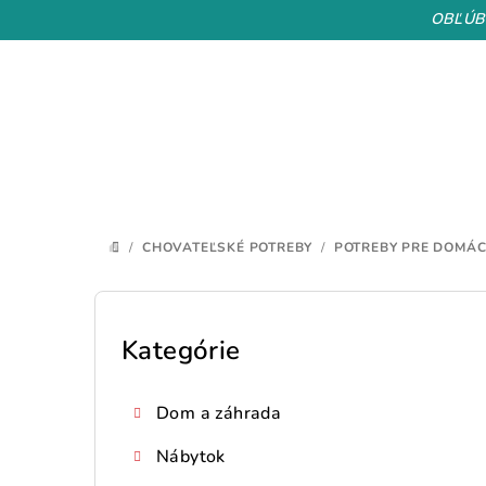
Prejsť
OBĽÚB
na
obsah
/
CHOVATEĽSKÉ POTREBY
/
POTREBY PRE DOMÁC
DOMOV
B
o
Kategórie
Preskočiť
kategórie
č
Dom a záhrada
n
Nábytok
ý