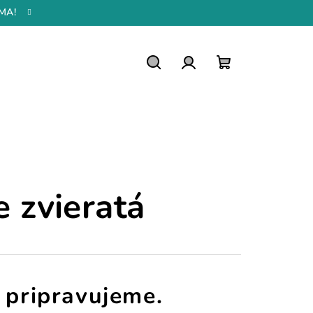
MA!
Hľadať
Prihlásenie
Nákupný
košík
 zvieratá
 pripravujeme.