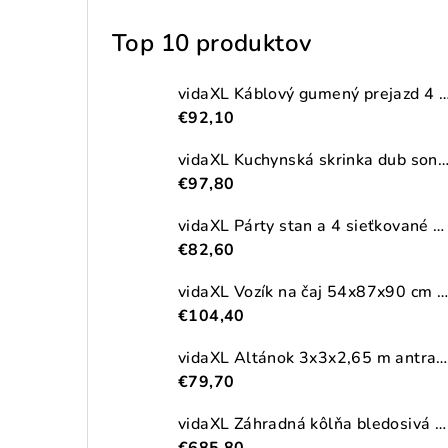
Top 10 produktov
vidaXL Káblový gumený prejazd 4 ks 2-kanálový
€92,10
vidaXL Kuchynská skrinka dub sonoma 38x41,5x131,5 cm kompozitné
€97,80
vidaXL Párty stan a 4 sieťkované bočné steny antracitový 2,5x2,5m HDPE
€82,60
vidaXL Vozík na čaj 54x87x90 cm masívna akácia
€104,40
vidaXL Altánok 3x3x2,65 m antracitový 180 g/m²
€79,70
vidaXL Záhradná kôlňa bledosivá 192x523x223 cm pozinkovaná oceľ