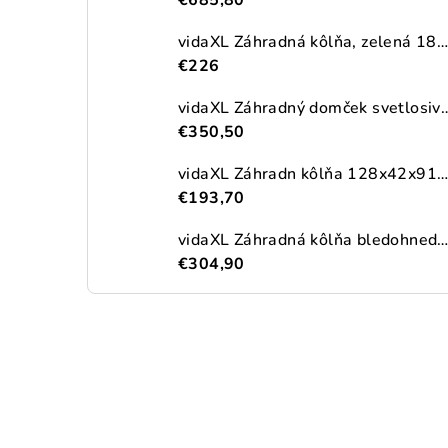
€685,80
vidaXL Záhradná kôlňa, zelená 180,5x97x209,5 cm, pozinkovaná oceľ
€226
vidaXL Záhradný domček svetlosivý 191x215x
€350,50
vidaXL Záhradn kôlňa 128x42x91 cm, drevo
€193,70
vidaXL Záhradná kôlňa bledohnedá 192x191x223 cm pozinkovaná o
€304,90