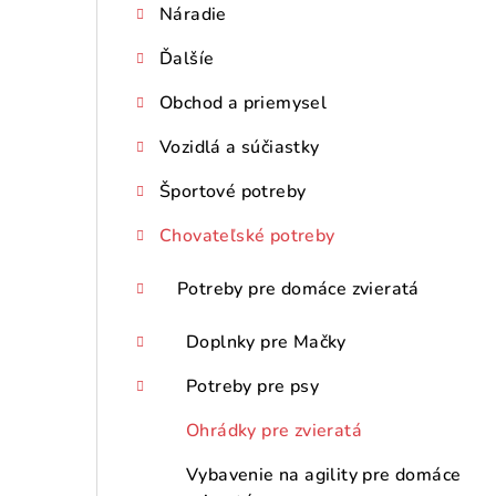
Náradie
p
Ďalšíe
a
n
Obchod a priemysel
e
Vozidlá a súčiastky
l
Športové potreby
Chovateľské potreby
Potreby pre domáce zvieratá
Doplnky pre Mačky
Potreby pre psy
Ohrádky pre zvieratá
Vybavenie na agility pre domáce