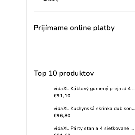
Prijímame online platby
Top 10 produktov
vidaXL Káblový gumený prejazd 4 ks 2-kanálový
€91,10
vidaXL Kuchynská skrinka dub sonoma 38x41,5x131,5 cm kompozitné
€96,80
vidaXL Párty stan a 4 sieťkované bočné steny antracitový 2,5x2,5m HDPE