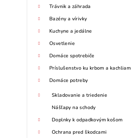
p
Trávnik a záhrada
a
Bazény a vírivky
n
Kuchyne a jedálne
e
Osvetlenie
l
Domáce spotrebiče
Príslušenstvo ku krbom a kachliam
Domáce potreby
Skladovanie a triedenie
Nášľapy na schody
Doplnky k odpadkovým košom
Ochrana pred škodcami