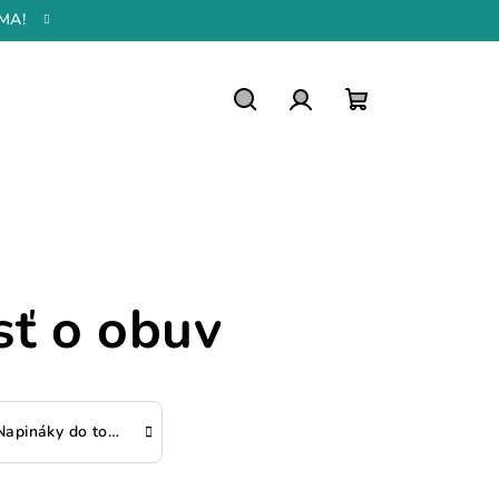
MA!
Hľadať
Prihlásenie
Nákupný
košík
sť o obuv
Napináky do topánok