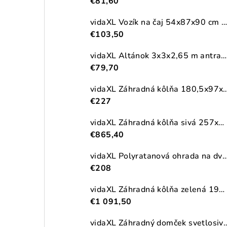
€81,60
vidaXL Vozík na čaj 54x87x90 cm masívna akácia
€103,50
vidaXL Altánok 3x3x2,65 m antracitový 180 g/m²
€79,70
vidaXL Záhradná kôlňa 180,5x97x209,5cm pozinkova
€227
vidaXL Záhradná kôlňa sivá 257x990x181 cm pozinkovaná oceľ
€865,40
vidaXL Polyratanová ohrada na dva vonkajšie odpadkové koše, čierna
€208
vidaXL Záhradná kôlňa zelená 192x689x223 cm pozinkovaná oceľ
€1 091,50
vidaXL Záhradný domček svetlosivý 191x300x