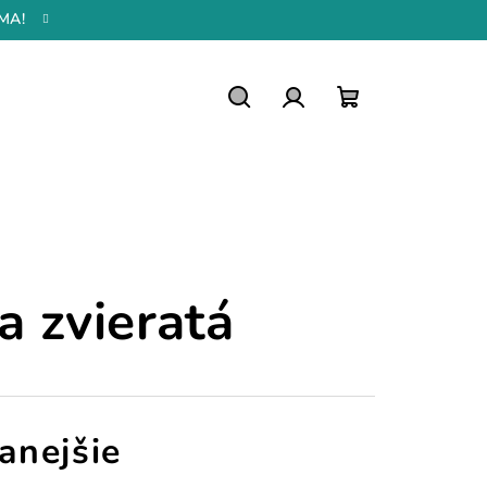
MA!
Hľadať
Prihlásenie
Nákupný
košík
a zvieratá
anejšie