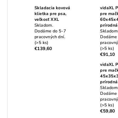
Skladacia kovová
vidaXL 
klietka pre psa,
pre mač
veľkosť XXL
60x45x
Skladom.
prírodná
Dodáme do 5-7
Skladom
pracovných dní.
Dodáme 
(>5 ks)
pracovný
€139,60
(>5 ks)
€91,10
vidaXL 
pre mačk
45x35x
prírodná
Skladom
Dodáme 
pracovný
(>5 ks)
€59,80