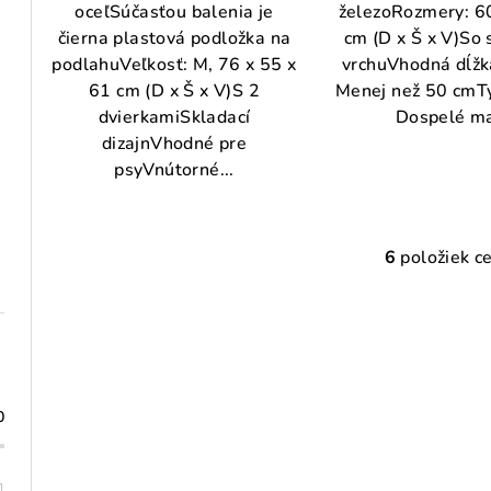
oceľSúčasťou balenia je
železoRozmery: 60
čierna plastová podložka na
cm (D x Š x V)So 
podlahuVeľkosť: M, 76 x 55 x
vrchuVhodná dĺžka
61 cm (D x Š x V)S 2
Menej než 50 cmTy
dvierkamiSkladací
Dospelé m
dizajnVhodné pre
psyVnútorné...
6
položiek c
O
v
l
á
d
0
a
c
i