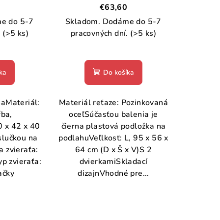
€63,60
e do 5-7
Skladom. Dodáme do 5-7
.
(>5 ks)
pracovných dní.
(>5 ks)
ka
Do košíka
naMateriál:
Materiál reťaze: Pozinkovaná
ŕba,
oceľSúčasťou balenia je
 x 42 x 40
čierna plastová podložka na
slučkou na
podlahuVeľlkosť: L, 95 x 56 x
 zvieraťa:
64 cm (D x Š x V)S 2
p zvieraťa:
dvierkamiSkladací
ačky
dizajnVhodné pre...