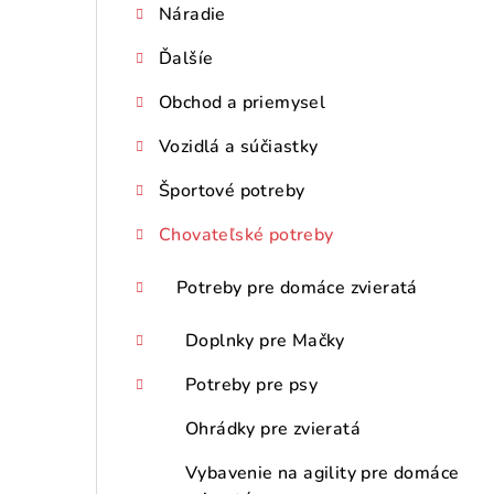
Náradie
p
Ďalšíe
a
n
Obchod a priemysel
e
Vozidlá a súčiastky
l
Športové potreby
Chovateľské potreby
Potreby pre domáce zvieratá
Doplnky pre Mačky
Potreby pre psy
Ohrádky pre zvieratá
Vybavenie na agility pre domáce