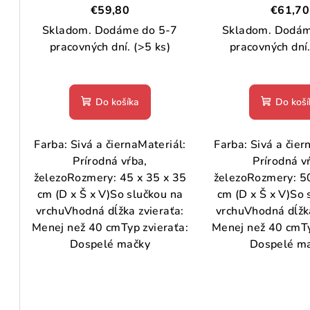
o
vŕba
vŕba
d
€59,80
€61,70
d
Skladom. Dodáme do 5-7
Skladom. Dodám
u
pracovných dní.
(>5 ks)
pracovných dní
u
k
k
t
Do košíka
Do koší
t
o
o
v
Farba: Sivá a čiernaMateriál:
Farba: Sivá a čier
v
Prírodná vŕba,
Prírodná v
železoRozmery: 45 x 35 x 35
železoRozmery: 50
cm (D x Š x V)So slučkou na
cm (D x Š x V)So 
vrchuVhodná dĺžka zvieraťa:
vrchuVhodná dĺžka
Menej než 40 cmTyp zvieraťa:
Menej než 40 cmTy
Dospelé mačky
Dospelé m