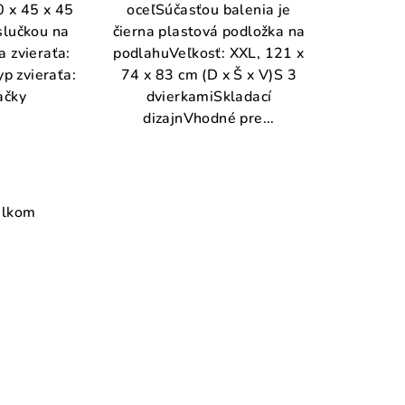
 x 45 x 45
oceľSúčasťou balenia je
slučkou na
čierna plastová podložka na
 zvieraťa:
podlahuVeľkosť: XXL, 121 x
p zvieraťa:
74 x 83 cm (D x Š x V)S 3
ačky
dvierkamiSkladací
dizajnVhodné pre...
elkom