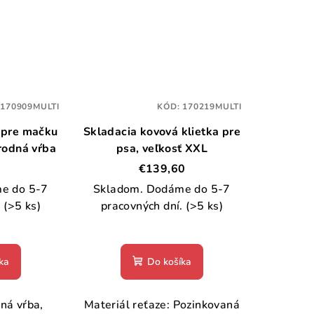
:
170909MULTI
KÓD:
170219MULTI
 pre mačku
Skladacia kovová klietka pre
rodná vŕba
psa, veľkosť XXL
€139,60
e do 5-7
Skladom. Dodáme do 5-7
.
(>5 ks)
pracovných dní.
(>5 ks)
ka
Do košíka
dná vŕba,
Materiál reťaze: Pozinkovaná