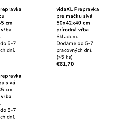
Prepravka
vidaXL Prepravka
ku
pre mačku sivá
45 cm
50x42x40 cm
 vŕba
prírodná vŕba
.
Skladom.
do 5-7
Dodáme do 5-7
ch dní.
pracovných dní.
(>5 ks)
€61,70
Prepravka
u sivá
35 cm
 vŕba
.
do 5-7
ch dní.