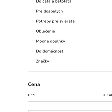
Dojčatá a batoľatá
Pre dospelých
Potreby pre zvieratá
Oblečenie
Módne doplnky
Do domácnosti
Značky
Cena
€
59
€
14