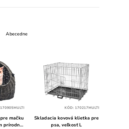
Abecedne
:
170905MULTI
KÓD:
170217MULTI
 pre mačku
Skladacia kovová klietka pre
m prírodná
psa, veľkosť L