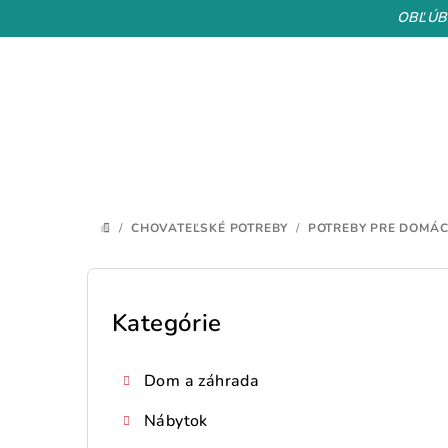
Prejsť
OBĽÚB
na
obsah
/
CHOVATEĽSKÉ POTREBY
/
POTREBY PRE DOMÁC
DOMOV
B
o
Kategórie
Preskočiť
kategórie
č
Dom a záhrada
n
Nábytok
ý