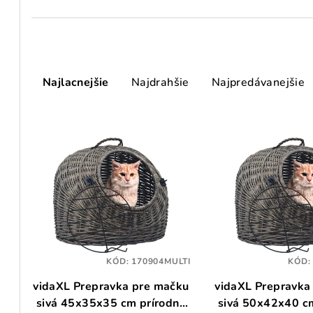
R
Najlacnejšie
Najdrahšie
Najpredávanejšie
a
d
V
e
ý
n
p
i
i
e
s
p
p
KÓD:
170904MULTI
KÓD
r
vidaXL Prepravka pre mačku
vidaXL Prepravka
r
o
sivá 45x35x35 cm prírodná
sivá 50x42x40 c