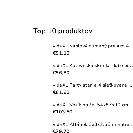
Top 10 produktov
vidaXL Káblový gumený prejazd 4 ks 2-kanálový
€91,10
vidaXL Kuchynská skrinka dub sonoma 38x41,5x131,5 cm kompozitné
€96,80
vidaXL Párty stan a 4 sieťkované bočné steny antracitový 2,5x2,5m HDPE
€81,60
vidaXL Vozík na čaj 54x87x90 cm masívna akácia
€103,50
vidaXL Altánok 3x3x2,65 m antracitový 180 g/m²
€79,70