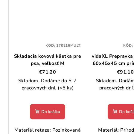
KÓD:
170216MULTI
KÓD
Skladacia kovová klietka pre
vidaXL Prepravka
psa, veľkosť M
60x45x45 cm prí
€71,20
€91,10
Skladom. Dodáme do 5-7
Skladom. Dodám
pracovných dní.
(>5 ks)
pracovných dní
Do košíka
Do koší
Materiál reťaze: Pozinkovaná
Materiál: Príro