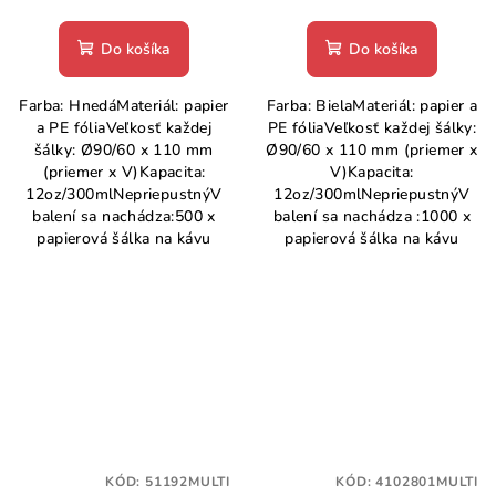
Do košíka
Do košíka
Farba: HnedáMateriál: papier
Farba: BielaMateriál: papier a
a PE fóliaVeľkosť každej
PE fóliaVeľkosť každej šálky:
šálky: Ø90/60 x 110 mm
Ø90/60 x 110 mm (priemer x
(priemer x V)Kapacita:
V)Kapacita:
12oz/300mlNepriepustnýV
12oz/300mlNepriepustnýV
balení sa nachádza:500 x
balení sa nachádza :1000 x
papierová šálka na kávu
papierová šálka na kávu
KÓD:
51192MULTI
KÓD:
4102801MULTI