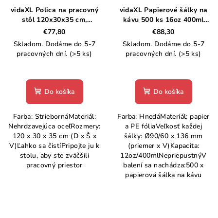
vidaXL Polica na pracovný
vidaXL Papierové šálky na
stôl 120x30x35 cm,
kávu 500 ks 16oz 400ml
nehrdzavejúca oceľ
hnedá
€77,80
€88,30
Skladom. Dodáme do 5-7
Skladom. Dodáme do 5-7
pracovných dní.
(>5 ks)
pracovných dní.
(>5 ks)
Do košíka
Do košíka
Farba: StriebornáMateriál:
Farba: HnedáMateriál: papier
Nehrdzavejúca oceľRozmery:
a PE fóliaVeľkosť každej
120 x 30 x 35 cm (D x Š x
šálky: Ø90/60 x 136 mm
V)Ľahko sa čistíPripojte ju k
(priemer x V)Kapacita:
stolu, aby ste zväčšili
12oz/400mlNepriepustnýV
pracovný priestor
balení sa nachádza:500 x
papierová šálka na kávu