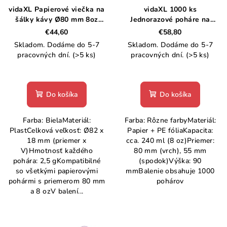
vidaXL Papierové viečka na
vidaXL 1000 ks
o
v
šálky kávy Ø80 mm 8oz
Jednorazové poháre na
d
1000 ks biely plast
kávu papierové 240 ml (8
€44,60
€58,80
u
oz)
Skladom. Dodáme do 5-7
Skladom. Dodáme do 5-7
k
pracovných dní.
(>5 ks)
pracovných dní.
(>5 ks)
t
o
Do košíka
Do košíka
v
Farba: BielaMateriál:
Farba: Rôzne farbyMateriál:
PlastCelková veľkosť: Ø82 x
Papier + PE fóliaKapacita:
18 mm (priemer x
cca. 240 ml (8 oz)Priemer:
V)Hmotnosť každého
80 mm (vrch), 55 mm
pohára: 2,5 gKompatibilné
(spodok)Výška: 90
so všetkými papierovými
mmBalenie obsahuje 1000
pohármi s priemerom 80 mm
pohárov
a 8 ozV balení...