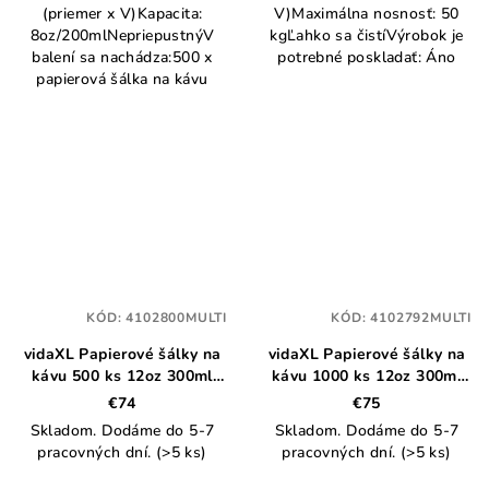
(priemer x V)Kapacita:
V)Maximálna nosnosť: 50
8oz/200mlNepriepustnýV
kgĽahko sa čistíVýrobok je
balení sa nachádza:500 x
potrebné poskladať: Áno
papierová šálka na kávu
KÓD:
4102800MULTI
KÓD:
4102792MULTI
vidaXL Papierové šálky na
vidaXL Papierové šálky na
kávu 500 ks 12oz 300ml
kávu 1000 ks 12oz 300ml
hnedá
biela
€74
€75
Skladom. Dodáme do 5-7
Skladom. Dodáme do 5-7
pracovných dní.
(>5 ks)
pracovných dní.
(>5 ks)