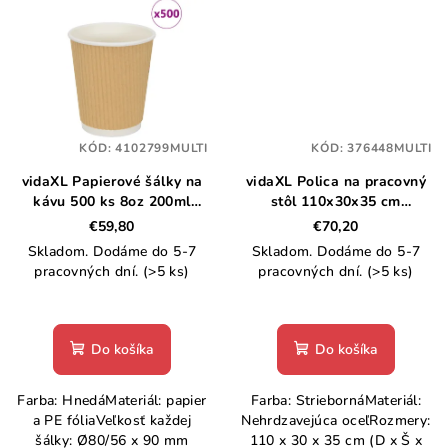
KÓD:
4102799MULTI
KÓD:
376448MULTI
vidaXL Papierové šálky na
vidaXL Polica na pracovný
kávu 500 ks 8oz 200ml
stôl 110x30x35 cm
hnedá
nehrdzavejúca oceľ
€59,80
€70,20
Skladom. Dodáme do 5-7
Skladom. Dodáme do 5-7
pracovných dní.
(>5 ks)
pracovných dní.
(>5 ks)
Do košíka
Do košíka
Farba: HnedáMateriál: papier
Farba: StriebornáMateriál:
a PE fóliaVeľkosť každej
Nehrdzavejúca oceľRozmery:
šálky: Ø80/56 x 90 mm
110 x 30 x 35 cm (D x Š x