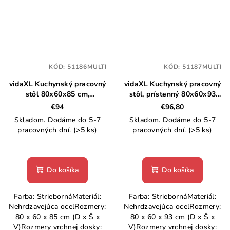
KÓD:
51186MULTI
KÓD:
51187MULTI
vidaXL Kuchynský pracovný
vidaXL Kuchynský pracovný
stôl 80x60x85 cm,
stôl, prístenný 80x60x93
nehrdzavejúca oceľ
cm, oceľ
€94
€96,80
Skladom. Dodáme do 5-7
Skladom. Dodáme do 5-7
pracovných dní.
(>5 ks)
pracovných dní.
(>5 ks)
Do košíka
Do košíka
Farba: StriebornáMateriál:
Farba: StriebornáMateriál:
Nehrdzavejúca oceľRozmery:
Nehrdzavejúca oceľRozmery:
80 x 60 x 85 cm (D x Š x
80 x 60 x 93 cm (D x Š x
V)Rozmery vrchnej dosky:
V)Rozmery vrchnej dosky: