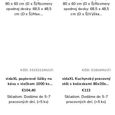
80 x 60 cm (D x Š)Rozmery
80 x 60 cm (D x Š)Rozmery
spodnej dosky: 68,5 x 48,5
spodnej dosky: 68,5 x 48,5
cm (D x Š)Max....
cm (D x Š)Výška...
KÓD:
3325212MULTI
KÓD:
51634MULTI
vidaXL papierové šálky na
vidaXL Kuchynský pracovný
kávu s viečkom 1000 ks
stôl s kolieskami 80x30x85
8oz 240ml
cm nerezový
€104,40
€113
Skladom. Dodáme do 5-7
Skladom. Dodáme do 5-7
pracovných dní.
(>5 ks)
pracovných dní.
(>5 ks)