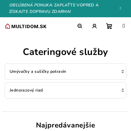
Prejsť
OBĽÚBENÁ PONUKA
: ZAPLAŤTE VOPRED A
na
ZÍSKAJTE DOPRAVU ZDARMA!
obsah
Nákupn
Hľadať
Prihlásenie
Cateringové služby
košík
Umývačky a sušičky potravín
Jednorazový riad
Najpredávanejšie