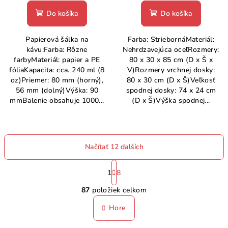
Do košíka
Do košíka
Papierová šálka na
Farba: StriebornáMateriál:
kávu:Farba: Rôzne
Nehrdzavejúca oceľRozmery:
farbyMateriál: papier a PE
80 x 30 x 85 cm (D x Š x
fóliaKapacita: cca. 240 ml (8
V)Rozmery vrchnej dosky:
oz)Priemer: 80 mm (horný),
80 x 30 cm (D x Š)Veľkosť
56 mm (dolný)Výška: 90
spodnej dosky: 74 x 24 cm
mmBalenie obsahuje 1000...
(D x Š)Výška spodnej...
Načítať 12 ďalších
S
t
1
8
O
r
87
položiek celkom
á
v
n
l
Hore
k
á
o