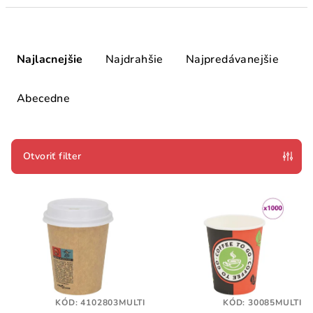
R
a
Najlacnejšie
Najdrahšie
Najpredávanejšie
d
e
Abecedne
n
i
e
Otvoriť filter
p
V
r
ý
o
p
d
i
u
s
k
p
t
KÓD:
4102803MULTI
KÓD:
30085MULTI
r
o