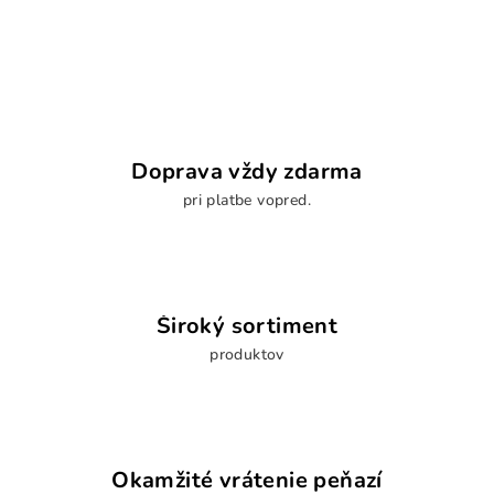
d
v
a
a
n
c
i
i
e
e
p
r
Doprava vždy zdarma
v
pri platbe vopred.
k
y
v
ý
p
Široký sortiment
i
s
produktov
u
Okamžité vrátenie peňazí