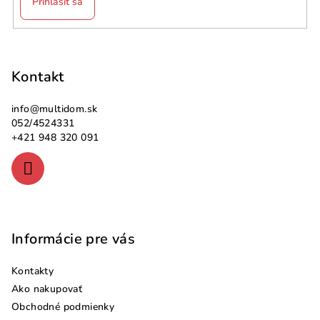
Prihlásiť sa
Z
á
p
Kontakt
ä
info
@
multidom.sk
t
052/4524331
i
+421 948 320 091
e
Informácie pre vás
Kontakty
Ako nakupovať
Obchodné podmienky