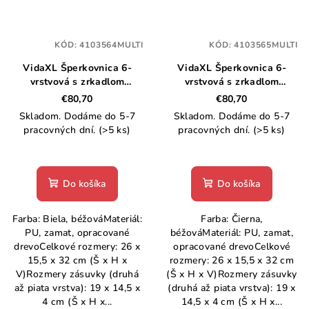
KÓD:
4103564MULTI
KÓD:
4103565MULTI
VidaXL Šperkovnica 6-
VidaXL Šperkovnica 6-
vrstvová s zrkadlom
vrstvová s zrkadlom
uzamykateľné biela
uzamykateľné čierna
€80,70
€80,70
Skladom. Dodáme do 5-7
Skladom. Dodáme do 5-7
pracovných dní.
(>5 ks)
pracovných dní.
(>5 ks)
Do košíka
Do košíka
Farba: Biela, béžováMateriál:
Farba: Čierna,
PU, zamat, opracované
béžováMateriál: PU, zamat,
drevoCelkové rozmery: 26 x
opracované drevoCelkové
15,5 x 32 cm (Š x H x
rozmery: 26 x 15,5 x 32 cm
V)Rozmery zásuvky (druhá
(Š x H x V)Rozmery zásuvky
až piata vrstva): 19 x 14,5 x
(druhá až piata vrstva): 19 x
4 cm (Š x H x...
14,5 x 4 cm (Š x H x...