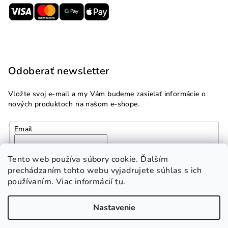
Odoberať newsletter
Vložte svoj e-mail a my Vám budeme zasielať informácie o
nových produktoch na našom e-shope.
Email
Vložením e-mailu súhlasíte s
podmienkami ochrany
Tento web používa súbory cookie. Ďalším
osobných údajov
prechádzaním tohto webu vyjadrujete súhlas s ich
používaním. Viac informácií
tu
.
Prihlásiť sa
Nastavenie