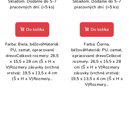
Skladom. Dodáme do 5-7
Skladom. Dodáme do 5-7
pracovných dní.
(>5 ks)
pracovných dní.
(>5 ks)
Do košíka
Do košíka
Farba: Biela, béžováMateriál:
Farba: Čierna,
PU, zamat, opracované
béžováMateriál: PU, zamat,
drevoCelkové rozmery: 26,5
opracované drevoCelkové
x 15,5 x 28 cm (Š x H x
rozmery: 26,5 x 15,5 x 28
V)Rozmery zásuvky (vrchná
cm (Š x H x V)Rozmery
vrstva): 19,5 x 13,5 x 4 cm
zásuvky (vrchná vrstva):
(Š x H x V)Rozmery...
19,5 x 13,5 x 4 cm (Š x H x
V)Rozmery...