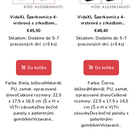
p
t
KÓD:
4103560MULTI
KÓD:
4103561MULTI
r
o
VidaXL Šperkovnica 4-
VidaXL Šperkovnica 4-
o
v
vrstvová s zrkadlom
vrstvová s zrkadlom
d
uzamykateľné
uzamykateľné
€45,50
€48,40
u
22,5x17,5x16,5cm
22,5x17,5x16,5cm
Skladom. Dodáme do 5-7
Skladom. Dodáme do 5-7
k
pracovných dní.
(>5 ks)
pracovných dní.
(>5 ks)
t
o
Do košíka
Do košíka
v
Farba: Biela, béžováMateriál:
Farba: Čierna,
PU, zamat, opracované
béžováMateriál: PU, zamat,
drevoCelkové rozmery: 22,5
opracované drevoCelkové
x 17,5 x 16,5 cm (Š x H x
rozmery: 22,5 x 17,5 x 16,5
V)Tri zásuvkyDva bočné
cm (Š x H x V)Tri
panely s patentnými
zásuvkyDva bočné panely s
gombíkmiVstavané...
patentnými
gombíkmiVstavané...