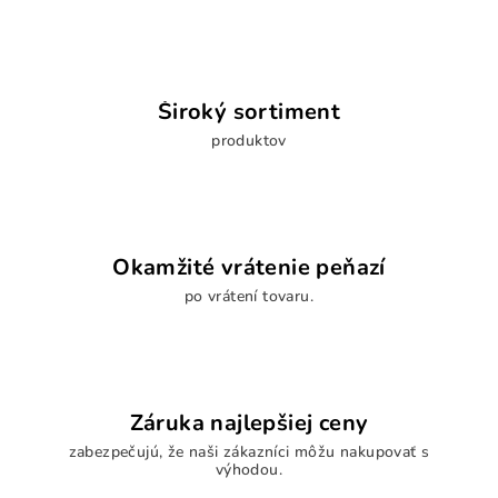
r
v
k
y
Široký sortiment
v
produktov
ý
p
i
s
u
Okamžité vrátenie peňazí
po vrátení tovaru.
Záruka najlepšiej ceny
zabezpečujú, že naši zákazníci môžu nakupovať s
výhodou.