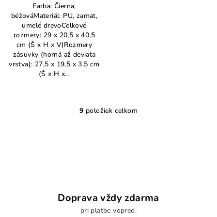
Farba: Čierna,
béžováMateriál: PU, zamat,
umelé drevoCelkové
rozmery: 29 x 20,5 x 40,5
cm (Š x H x V)Rozmery
zásuvky (horná až deviata
vrstva): 27,5 x 19,5 x 3,5 cm
(Š x H x...
9
položiek celkom
O
v
l
á
d
a
c
i
Doprava vždy zdarma
e
pri platbe vopred.
p