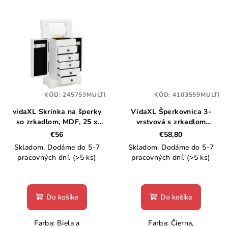
KÓD:
245753MULTI
KÓD:
4103559MULTI
vidaXL Skrinka na šperky
VidaXL Šperkovnica 3-
so zrkadlom, MDF, 25 x
vrstvová s zrkadlom
13,5 x 34 cm
uzamykateľné 26x18x17,5
€56
€58,80
cm
Skladom. Dodáme do 5-7
Skladom. Dodáme do 5-7
pracovných dní.
(>5 ks)
pracovných dní.
(>5 ks)
Do košíka
Do košíka
Farba: Biela a
Farba: Čierna,