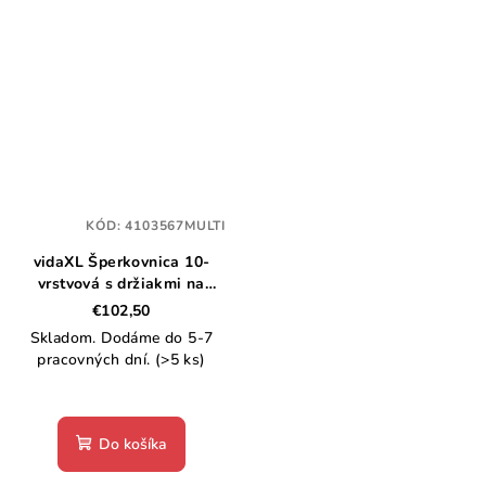
KÓD:
4103567MULTI
vidaXL Šperkovnica 10-
vrstvová s držiakmi na
hodinky čierna
€102,50
29x20,5x40,5 cm
Skladom. Dodáme do 5-7
pracovných dní.
(>5 ks)
Do košíka