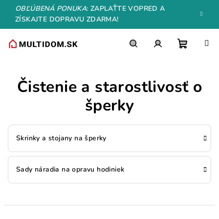
Prejsť
OBĽÚBENÁ PONUKA
: ZAPLAŤTE VOPRED A
na
ZÍSKAJTE DOPRAVU ZDARMA!
obsah
Nákupn
Hľadať
Prihlásenie
Čistenie a starostlivosť o
košík
šperky
Skrinky a stojany na šperky
Sady náradia na opravu hodiniek