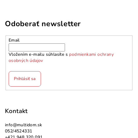
Odoberať newsletter
Email
Vložením e-mailu súhlasíte s
podmienkami ochrany
osobných údajov
Prihlásiť sa
Z
á
p
Kontakt
ä
info
@
multidom.sk
t
052/4524331
i
+421 948 320 091