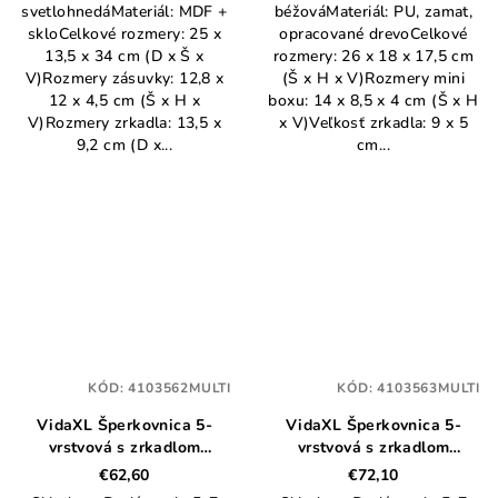
svetlohnedáMateriál: MDF +
béžováMateriál: PU, zamat,
skloCelkové rozmery: 25 x
opracované drevoCelkové
13,5 x 34 cm (D x Š x
rozmery: 26 x 18 x 17,5 cm
V)Rozmery zásuvky: 12,8 x
(Š x H x V)Rozmery mini
12 x 4,5 cm (Š x H x
boxu: 14 x 8,5 x 4 cm (Š x H
V)Rozmery zrkadla: 13,5 x
x V)Veľkosť zrkadla: 9 x 5
9,2 cm (D x...
cm...
KÓD:
4103562MULTI
KÓD:
4103563MULTI
VidaXL Šperkovnica 5-
VidaXL Šperkovnica 5-
vrstvová s zrkadlom
vrstvová s zrkadlom
uzamykateľné biela
uzamykateľné čierna
€62,60
€72,10