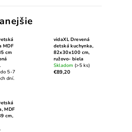
anejšie
Detská
vidaXL Drevená
a MDF
detská kuchynka,
85 cm
82x30x100 cm,
bná
ružovo- biela
.
Skladom
(>5 ks)
do 5-7
€89,20
ch dní.
Detská
a, MDF
9 cm,
.