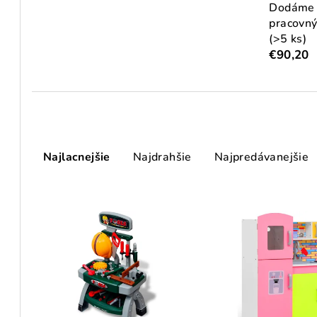
Dodáme 
pracovný
(>5 ks)
€90,20
R
Najlacnejšie
Najdrahšie
Najpredávanejšie
a
d
V
e
ý
n
p
i
i
e