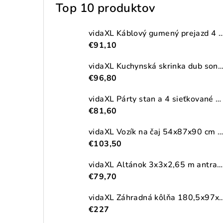
Top 10 produktov
vidaXL Káblový gumený prejazd 4 ks 2-kanálový
€91,10
vidaXL Kuchynská skrinka dub sonoma 38x41,5x131,5 cm kompozitné
€96,80
vidaXL Párty stan a 4 sieťkované bočné steny antracitový 2,5x2,5m HDPE
€81,60
vidaXL Vozík na čaj 54x87x90 cm masívna akácia
€103,50
vidaXL Altánok 3x3x2,65 m antracitový 180 g/m²
€79,70
vidaXL Záhradná kôlňa 180,5x97x209,5cm pozinkova
€227