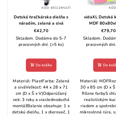
s
p
p
KÓD:
80112MULTI
KÓD
r
Detská hračkárska dielňa s
vidaXL Detská 
r
o
náradím, zelená a sivá
MDF 80x80x
o
viacfare
d
€42,70
€79,70
d
Skladom. Dodáme do 5-7
Skladom. Dodám
u
pracovných dní.
(>5 ks)
pracovných dní
u
k
k
t
Do košíka
Do koší
t
o
o
v
Materiál: PlastFarba: Zelená
Materiál: MDFRoz
v
a siváVeľkosť: 44 x 28 x 71
30 x 85 cm (D x Š
cm (D x Š x V)Odporúčaný
Rôzne farbyS chl
vek: 3 roky a viacJednoduchá
realistickým ku
montážBalenie obsahuje: 1 x
riadom a spotrebi
detskú dielňu, 1 x dierovač, 1
mikrovlnná rúra, s