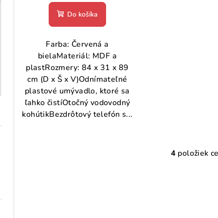
Do košíka
Farba: Červená a
bielaMateriál: MDF a
plastRozmery: 84 x 31 x 89
cm (D x Š x V)Odnímateľné
plastové umývadlo, ktoré sa
ľahko čistíOtočný vodovodný
kohútikBezdrôtový telefón s...
4
položiek c
O
v
l
á
d