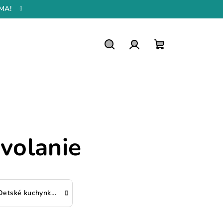
MA!
Hľadať
Prihlásenie
Nákupný
košík
volanie
Detské kuchynky & jedlo