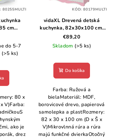
:
80255MULTI
KÓD:
80179MULTI
kuchynka
vidaXL Drevená detská
85 cm
kuchynka, 82x30x100 cm,
bná
ružovo- biela
€89,20
e do 5-7
Skladom
(>5 ks)
.
(>5 ks)
Do košíka
ka
Farba: Ružová a
mery: 80 x
bielaMateriál: MDF,
 x V)Farba:
borovicové drevo, papierová
adničkouS
samolepka a plastRozmery:
chynským
82 x 30 x 100 cm (D x Š x
čmi, ako je
V)Mikrovlnná rúra a rúra
porák, drez
majú funkčné dvierkaOtočný