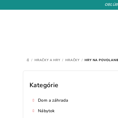
Prejsť
OBĽÚB
na
obsah
/
HRAČKY A HRY
/
HRAČKY
/
HRY NA POVOLANI
DOMOV
B
o
Kategórie
Preskočiť
kategórie
č
Dom a záhrada
n
Nábytok
ý