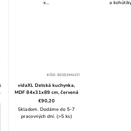
x...
a kohútiky
KÓD:
80253MULTI
vidaXL Detská kuchynka,
1
MDF 84x31x89 cm, červená
€90,20
Skladom. Dodáme do 5-7
pracovných dní.
(>5 ks)