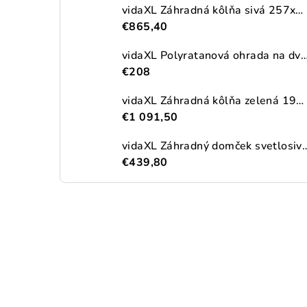
vidaXL Záhradná kôlňa sivá 257x990x181 cm pozinkovaná oceľ
€865,40
vidaXL Polyratanová ohrada na dva vonkajšie odpadkové koše, čierna
€208
vidaXL Záhradná kôlňa zelená 192x689x223 cm pozinkovaná oceľ
€1 091,50
vidaXL Záhradný domček svetlosivý 191x300x
€439,80