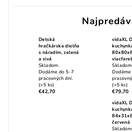
Najpredáv
Detská
vidaXL 
hračkárska dielňa
kuchynk
s náradím, zelená
80x80x
a sivá
viacfare
Skladom.
Skladom
Dodáme do 5-7
Dodáme 
pracovných dní.
pracovný
(>5 ks)
(>5 ks)
€42,70
€79,70
vidaXL 
kuchynk
84x31x8
červená
Skladom