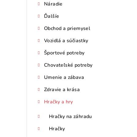
Náradie
p
Ďalšíe
a
n
Obchod a priemysel
e
Vozidlá a súčiastky
l
Športové potreby
Chovateľské potreby
Umenie a zábava
Zdravie a krása
Hračky a hry
Hračky na záhradu
Hračky