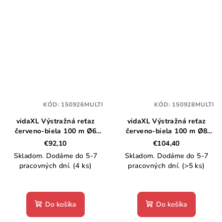
KÓD:
150926MULTI
KÓD:
150928MULTI
vidaXL Výstražná reťaz
vidaXL Výstražná reťaz
červeno-biela 100 m Ø6
červeno-biela 100 m Ø8
mm plastová
mm plastová
€92,10
€104,40
Skladom. Dodáme do 5-7
Skladom. Dodáme do 5-7
pracovných dní.
(4 ks)
pracovných dní.
(>5 ks)
Do košíka
Do košíka