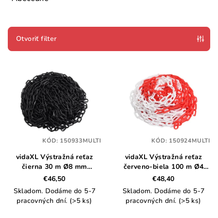
n
i
e
Otvoriť filter
p
V
r
ý
o
p
d
i
u
s
k
p
t
KÓD:
150933MULTI
KÓD:
150924MULTI
r
o
vidaXL Výstražná reťaz
vidaXL Výstražná reťaz
o
v
čierna 30 m Ø8 mm
červeno-biela 100 m Ø4
d
plastová
mm plastová
€46,50
€48,40
u
Skladom. Dodáme do 5-7
Skladom. Dodáme do 5-7
k
pracovných dní.
(>5 ks)
pracovných dní.
(>5 ks)
t