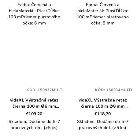
Farba: Červená a
Farba: Červená a
bielaMateriál: PlastDĺžka:
bielaMateriál: PlastDĺžka:
100 mPriemer plastového
100 mPriemer plastového
očka: 6 mm
očka: 8 mm
KÓD:
150932MULTI
KÓD:
150934MULTI
vidaXL Výstražná reťaz
vidaXL Výstražná reťaz
čierna 100 m Ø6 mm
čierna 100 m Ø8 mm
plastová
plastová
€109,20
€118,70
Skladom. Dodáme do 5-7
Skladom. Dodáme do 5-7
pracovných dní.
(>5 ks)
pracovných dní.
(>5 ks)