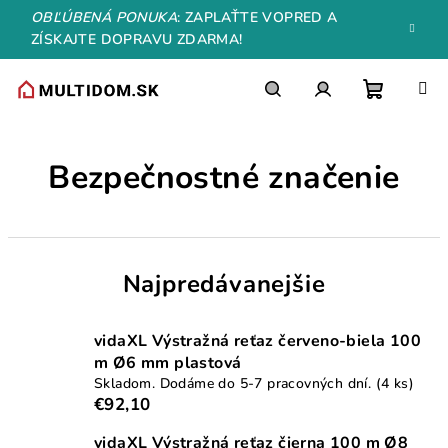
Prejsť
OBĽÚBENÁ PONUKA
: ZAPLAŤTE VOPRED A
na
ZÍSKAJTE DOPRAVU ZDARMA!
obsah
Nákupn
Hľadať
Prihlásenie
Bezpečnostné značenie
košík
Najpredávanejšie
vidaXL Výstražná reťaz červeno-biela 100
m Ø6 mm plastová
Skladom. Dodáme do 5-7 pracovných dní.
(4 ks)
€92,10
vidaXL Výstražná reťaz čierna 100 m Ø8