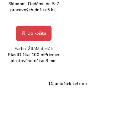
Skladom. Dodáme do 5-7
pracovných dní.
(>5 ks)
Do košíka
Farba: ŽltáMateriál:
PlastDĺžka: 100 mPriemer
plastového očka: 8 mm
11
položiek celkom
O
v
l
á
d
a
c