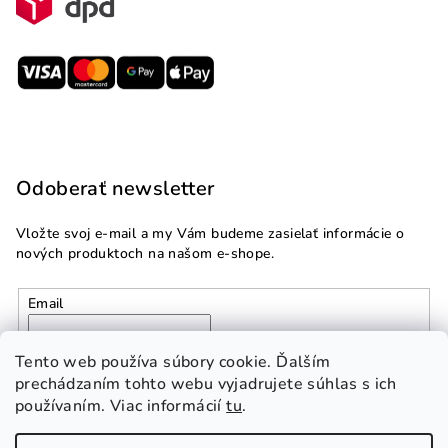
Odoberať newsletter
Vložte svoj e-mail a my Vám budeme zasielať informácie o
nových produktoch na našom e-shope.
Email
Vložením e-mailu súhlasíte s
podmienkami ochrany
Tento web používa súbory cookie. Ďalším
osobných údajov
prechádzaním tohto webu vyjadrujete súhlas s ich
používaním. Viac informácií
tu
.
Prihlásiť sa