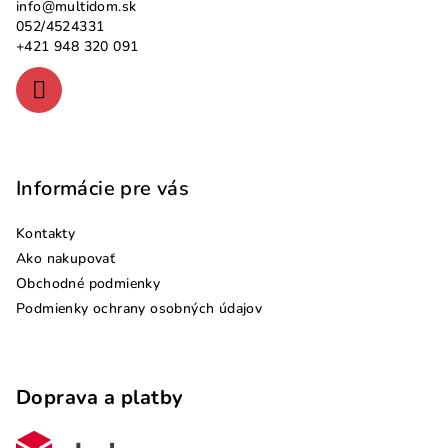
info
@
multidom.sk
t
052/4524331
i
+421 948 320 091
e
Informácie pre vás
Kontakty
Ako nakupovať
Obchodné podmienky
Podmienky ochrany osobných údajov
Doprava a platby