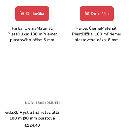
Do košíka
Do košíka
Farba: ČiernaMateriál:
Farba: ČiernaMateriál:
PlastDĺžka: 100 mPriemer
PlastDĺžka: 100 mPriemer
plastového očka: 6 mm
plastového očka: 8 mm
KÓD:
150940MULTI
vidaXL Výstražná reťaz žltá
100 m Ø8 mm plastová
€124,40