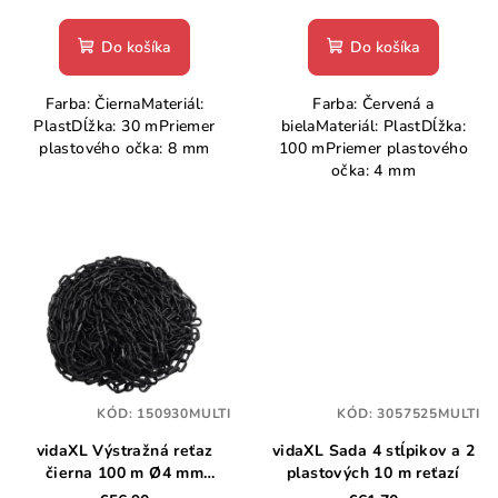
o
Do košíka
Do košíka
v
Farba: ČiernaMateriál:
Farba: Červená a
PlastDĺžka: 30 mPriemer
bielaMateriál: PlastDĺžka:
plastového očka: 8 mm
100 mPriemer plastového
očka: 4 mm
KÓD:
150930MULTI
KÓD:
3057525MULTI
vidaXL Výstražná reťaz
vidaXL Sada 4 stĺpikov a 2
čierna 100 m Ø4 mm
plastových 10 m reťazí
plastová