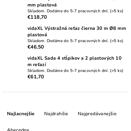
mm plastová
Skladom. Dodáme do 5-7 pracovných dní.
(>5 ks)
€118,70
vidaXL Výstražná reťaz čierna 30 m Ø8 mm
plastová
Skladom. Dodáme do 5-7 pracovných dní.
(>5 ks)
€46,50
vidaXL Sada 4 stĺpikov a 2 plastových 10
m reťazí
Skladom. Dodáme do 5-7 pracovných dní.
(>5 ks)
€61,70
R
a
Najlacnejšie
Najdrahšie
Najpredávanejšie
d
e
Abecedne