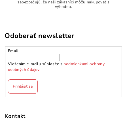
zabezpečujú, že naši zákazníci môžu nakupovať s
výhodou.
Odoberať newsletter
Email
Vložením e-mailu súhlasíte s
podmienkami ochrany
osobných údajov
Prihlásiť sa
Z
á
p
Kontakt
ä