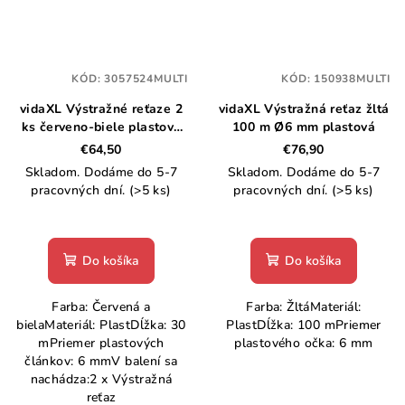
KÓD:
3057524MULTI
KÓD:
150938MULTI
vidaXL Výstražné reťaze 2
vidaXL Výstražná reťaz žltá
ks červeno-biele plastové
100 m Ø6 mm plastová
30 m
€64,50
€76,90
Skladom. Dodáme do 5-7
Skladom. Dodáme do 5-7
pracovných dní.
(>5 ks)
pracovných dní.
(>5 ks)
Do košíka
Do košíka
Farba: Červená a
Farba: ŽltáMateriál:
bielaMateriál: PlastDĺžka: 30
PlastDĺžka: 100 mPriemer
mPriemer plastových
plastového očka: 6 mm
článkov: 6 mmV balení sa
nachádza:2 x Výstražná
reťaz