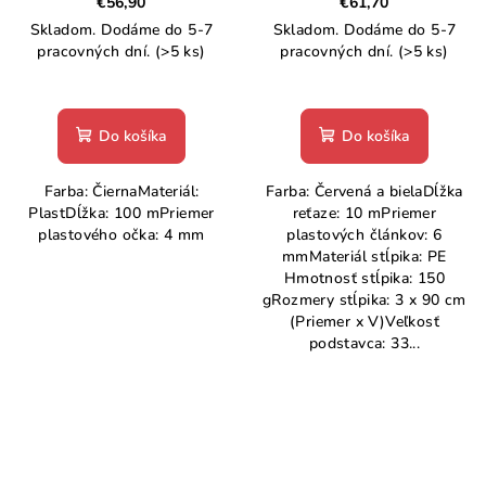
€56,90
€61,70
Skladom. Dodáme do 5-7
Skladom. Dodáme do 5-7
pracovných dní.
(>5 ks)
pracovných dní.
(>5 ks)
Do košíka
Do košíka
Farba: ČiernaMateriál:
Farba: Červená a bielaDĺžka
PlastDĺžka: 100 mPriemer
reťaze: 10 mPriemer
plastového očka: 4 mm
plastových článkov: 6
mmMateriál stĺpika: PE
Hmotnosť stĺpika: 150
gRozmery stĺpika: 3 x 90 cm
(Priemer x V)Veľkosť
podstavca: 33...