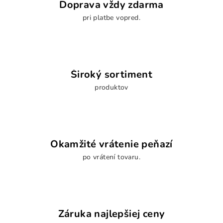
i
Doprava vždy zdarma
e
pri platbe vopred.
p
r
v
k
y
Široký sortiment
v
produktov
ý
p
i
s
u
Okamžité vrátenie peňazí
po vrátení tovaru.
Záruka najlepšiej ceny