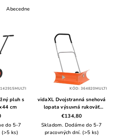
Abecedne
:
142915MULTI
KÓD:
364820MULTI
žný pluh s
vidaXL Dvojstranná snehová
0x44 cm
lopata výsuvná rukoväť
oranžová oceľ
0
€134,80
e do 5-7
Skladom. Dodáme do 5-7
.
(>5 ks)
pracovných dní.
(>5 ks)