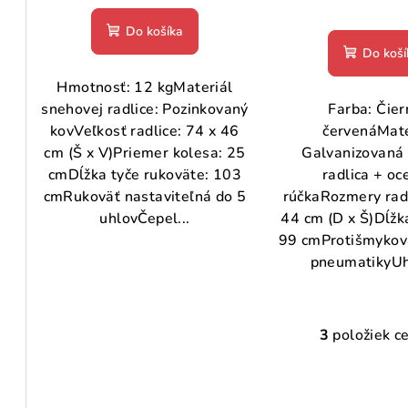
u
k
hodnotenie
k
Do košíka
t
produktu
Do koší
je
t
o
5,0
Hmotnosť: 12 kgMateriál
o
z
v
snehovej radlice: Pozinkovaný
Farba: Čier
5
v
kovVeľkosť radlice: 74 x 46
červenáMate
hviezdičiek.
cm (Š x V)Priemer kolesa: 25
Galvanizovaná
cmDĺžka tyče rukoväte: 103
radlica + oc
cmRukoväť nastaviteľná do 5
rúčkaRozmery radl
uhlovČepel...
44 cm (D x Š)Dĺžk
99 cmProtišmykov
pneumatikyUhl
3
položiek c
O
v
l