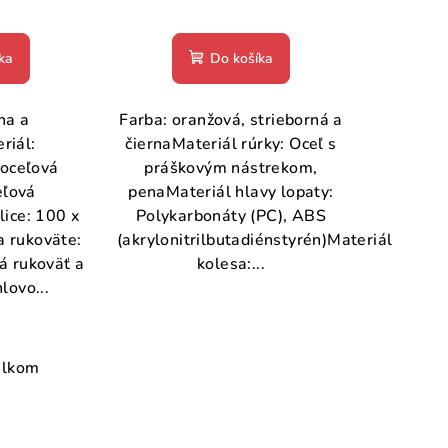
ka
Do košíka
na a
Farba: oranžová, strieborná a
riál:
čiernaMateriál rúrky: Oceľ s
 oceľová
práškovým nástrekom,
eľová
penaMateriál hlavy lopaty:
ice: 100 x
Polykarbonáty (PC), ABS
a rukoväte:
(akrylonitrilbutadiénstyrén)Materiál
á rukoväť a
kolesa:...
ovo...
elkom