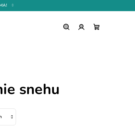
MA!
Hľadať
Prihlásenie
Nákupný
košík
ie snehu
h