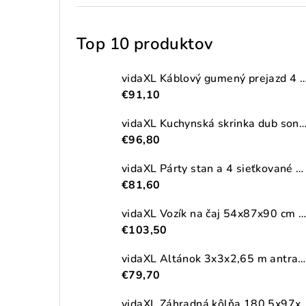
Top 10 produktov
vidaXL Káblový gumený prejazd 4 ks 2-kanálový
€91,10
vidaXL Kuchynská skrinka dub sonoma 38x41,5x131,5 cm kompozitné
€96,80
vidaXL Párty stan a 4 sieťkované bočné steny antracitový 2,5x2,5m HDPE
€81,60
vidaXL Vozík na čaj 54x87x90 cm masívna akácia
€103,50
vidaXL Altánok 3x3x2,65 m antracitový 180 g/m²
€79,70
vidaXL Záhradná kôlňa 180,5x97x209,5cm pozinkova