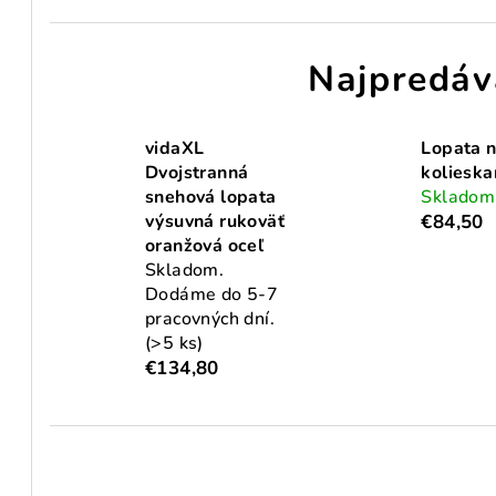
Najpredáv
vidaXL
Lopata n
Dvojstranná
kolieska
snehová lopata
Sklado
výsuvná rukoväť
€84,50
oranžová oceľ
Skladom.
Dodáme do 5-7
pracovných dní.
(>5 ks)
€134,80