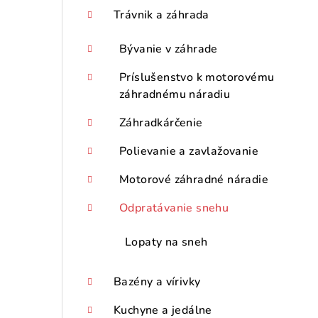
p
Trávnik a záhrada
a
Bývanie v záhrade
n
Príslušenstvo k motorovému
e
záhradnému náradiu
l
Záhradkárčenie
Polievanie a zavlažovanie
Motorové záhradné náradie
Odpratávanie snehu
Lopaty na sneh
Bazény a vírivky
Kuchyne a jedálne