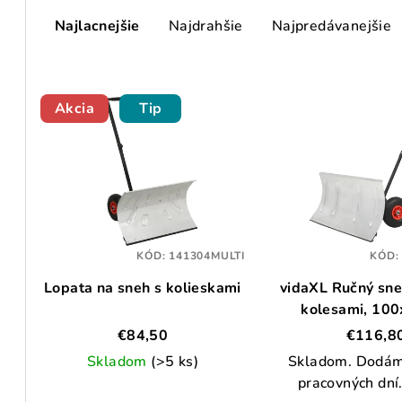
R
Najlacnejšie
Najdrahšie
Najpredávanejšie
a
d
V
e
Akcia
Tip
ý
n
p
i
i
e
s
p
p
KÓD:
141304MULTI
KÓD
r
Lopata na sneh s kolieskami
vidaXL Ručný sne
r
o
kolesami, 10
o
d
€84,50
€116,8
d
Skladom
(>5 ks)
Skladom. Dodám
u
pracovných dní
Priemerné