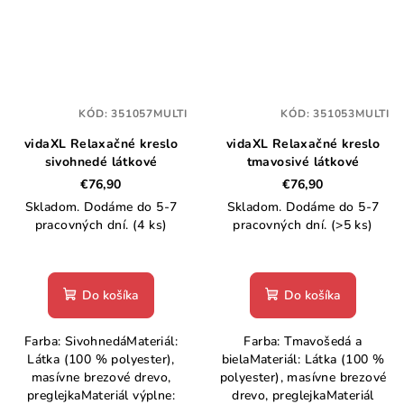
KÓD:
351057MULTI
KÓD:
351053MULTI
vidaXL Relaxačné kreslo
vidaXL Relaxačné kreslo
sivohnedé látkové
tmavosivé látkové
€76,90
€76,90
Skladom. Dodáme do 5-7
Skladom. Dodáme do 5-7
pracovných dní.
(4 ks)
pracovných dní.
(>5 ks)
Do košíka
Do košíka
Farba: SivohnedáMateriál:
Farba: Tmavošedá a
Látka (100 % polyester),
bielaMateriál: Látka (100 %
masívne brezové drevo,
polyester), masívne brezové
preglejkaMateriál výplne:
drevo, preglejkaMateriál