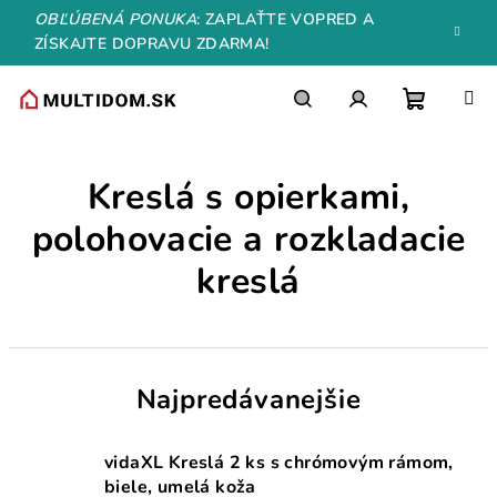
Prejsť
OBĽÚBENÁ PONUKA
: ZAPLAŤTE VOPRED A
na
ZÍSKAJTE DOPRAVU ZDARMA!
obsah
Nákupn
Hľadať
Prihlásenie
Kreslá s opierkami,
košík
polohovacie a rozkladacie
kreslá
Najpredávanejšie
vidaXL Kreslá 2 ks s chrómovým rámom,
biele, umelá koža