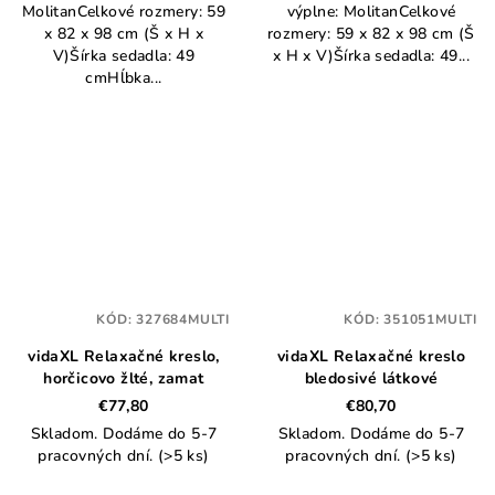
MolitanCelkové rozmery: 59
výplne: MolitanCelkové
x 82 x 98 cm (Š x H x
rozmery: 59 x 82 x 98 cm (Š
V)Šírka sedadla: 49
x H x V)Šírka sedadla: 49...
cmHĺbka...
KÓD:
327684MULTI
KÓD:
351051MULTI
vidaXL Relaxačné kreslo,
vidaXL Relaxačné kreslo
horčicovo žlté, zamat
bledosivé látkové
€77,80
€80,70
Skladom. Dodáme do 5-7
Skladom. Dodáme do 5-7
pracovných dní.
(>5 ks)
pracovných dní.
(>5 ks)