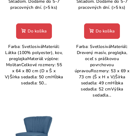
Skladom. Dodáme do 5-7
Skladom. Dodáme do 5-7
k
pracovných dní.
(>5 ks)
pracovných dní.
(>5 ks)
t
o
Do košíka
Do košíka
v
Farba: SvetlosiváMateriál:
Farba: SvetlosiváMateriál:
Látka (100% polyester), kov,
Drevený masív, preglejka,
preglejkaMateriál výplne:
oceľ s práškovou
MolitanCelkové rozmery: 55
povrchovou
x 64 x 80 cm (D x Š x
úpravouRozmery: 53 x 69 x
V)Šírka sedadla: 50 cmHĺbka
73 cm (Š x H x V)Šírka
sedadla: 50...
sedadla: 49 cmHĺbka
sedadla: 52 cmVýška
sedadla...