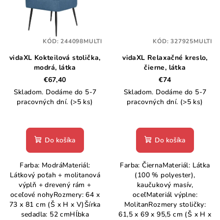
KÓD:
244098MULTI
KÓD:
327925MULTI
vidaXL Kokteilová stolička,
vidaXL Relaxačné kreslo,
modrá, látka
čierne, látka
€67,40
€74
Skladom. Dodáme do 5-7
Skladom. Dodáme do 5-7
pracovných dní.
(>5 ks)
pracovných dní.
(>5 ks)
Do košíka
Do košíka
Farba: ModráMateriál:
Farba: ČiernaMateriál: Látka
Látkový poťah + molitanová
(100 % polyester),
výplň + drevený rám +
kaučukový masív,
oceľové nohyRozmery: 64 x
oceľMateriál výplne:
73 x 81 cm (Š x H x V)Šírka
MolitanRozmery stoličky:
sedadla: 52 cmHĺbka
61,5 x 69 x 95,5 cm (Š x H x