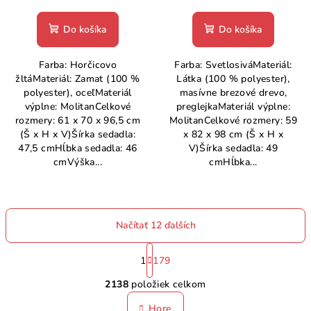
Do košíka
Do košíka
Farba: Horčicovo
Farba: SvetlosiváMateriál:
žltáMateriál: Zamat (100 %
Látka (100 % polyester),
polyester), oceľMateriál
masívne brezové drevo,
výplne: MolitanCelkové
preglejkaMateriál výplne:
rozmery: 61 x 70 x 96,5 cm
MolitanCelkové rozmery: 59
(Š x H x V)Šírka sedadla:
x 82 x 98 cm (Š x H x
47,5 cmHĺbka sedadla: 46
V)Šírka sedadla: 49
cmVýška...
cmHĺbka...
Načítať 12 ďalších
S
t
1
179
O
r
2138
položiek celkom
á
v
n
l
Hore