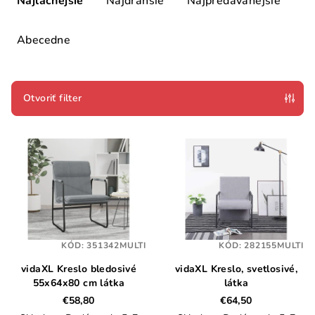
Najlacnejšie
Najdrahšie
Najpredávanejšie
d
e
Abecedne
n
i
e
Otvoriť filter
p
V
r
ý
o
p
d
i
u
s
k
p
t
KÓD:
351342MULTI
KÓD:
282155MULTI
r
o
vidaXL Kreslo bledosivé
vidaXL Kreslo, svetlosivé,
o
v
55x64x80 cm látka
látka
d
€58,80
€64,50
u