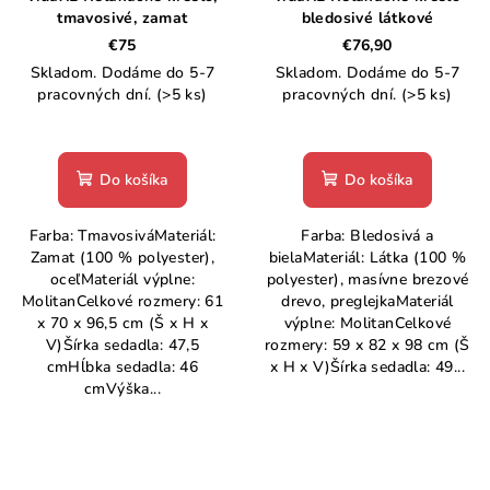
tmavosivé, zamat
bledosivé látkové
€75
€76,90
Skladom. Dodáme do 5-7
Skladom. Dodáme do 5-7
pracovných dní.
(>5 ks)
pracovných dní.
(>5 ks)
Do košíka
Do košíka
Farba: TmavosiváMateriál:
Farba: Bledosivá a
Zamat (100 % polyester),
bielaMateriál: Látka (100 %
oceľMateriál výplne:
polyester), masívne brezové
MolitanCelkové rozmery: 61
drevo, preglejkaMateriál
x 70 x 96,5 cm (Š x H x
výplne: MolitanCelkové
V)Šírka sedadla: 47,5
rozmery: 59 x 82 x 98 cm (Š
cmHĺbka sedadla: 46
x H x V)Šírka sedadla: 49...
cmVýška...