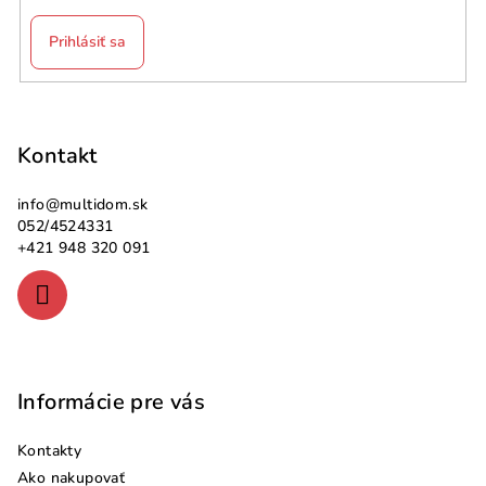
Prihlásiť sa
Z
á
p
Kontakt
ä
info
@
multidom.sk
t
052/4524331
i
+421 948 320 091
e
Informácie pre vás
Kontakty
Ako nakupovať