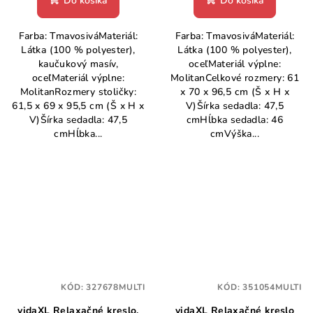
Do košíka
Do košíka
Farba: TmavosiváMateriál:
Farba: TmavosiváMateriál:
Látka (100 % polyester),
Látka (100 % polyester),
kaučukový masív,
oceľMateriál výplne:
oceľMateriál výplne:
MolitanCelkové rozmery: 61
MolitanRozmery stoličky:
x 70 x 96,5 cm (Š x H x
61,5 x 69 x 95,5 cm (Š x H x
V)Šírka sedadla: 47,5
V)Šírka sedadla: 47,5
cmHĺbka sedadla: 46
cmHĺbka...
cmVýška...
KÓD:
327678MULTI
KÓD:
351054MULTI
vidaXL Relaxačné kreslo,
vidaXL Relaxačné kreslo