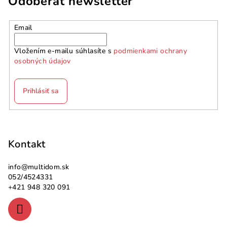
Odoberať newsletter
Email
Vložením e-mailu súhlasíte s
podmienkami ochrany
osobných údajov
Prihlásiť sa
Z
á
p
Kontakt
ä
info
@
multidom.sk
t
052/4524331
i
+421 948 320 091
e