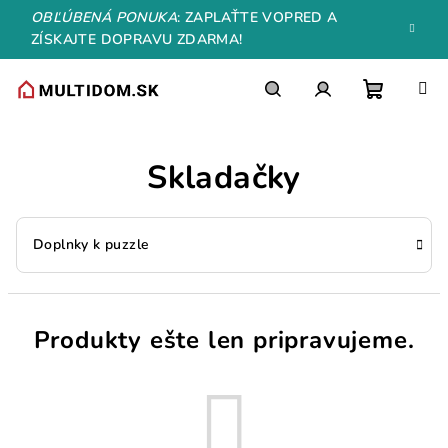
Prejsť
OBĽÚBENÁ PONUKA
: ZAPLAŤTE VOPRED A
na
ZÍSKAJTE DOPRAVU ZDARMA!
obsah
Nákupn
Hľadať
Prihlásenie
Skladačky
košík
Doplnky k puzzle
Produkty ešte len pripravujeme.