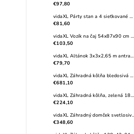
€97,80
vidaXL Párty stan a 4 sieťkované bočné steny antracitový 2,5x2,5m HDPE
€81,60
vidaXL Vozík na čaj 54x87x90 cm masívna akácia
€103,50
vidaXL Altánok 3x3x2,65 m antracitový 180 g/m²
€79,70
vidaXL Záhradná kôlňa bledosivá 192x523x223 cm pozinkovaná oceľ
€681,10
vidaXL Záhradná kôlňa, zelená 180,5x97x209,5 cm, pozinkovaná oceľ
€224,10
vidaXL Záhradný domček svetlosivý 191x215x
€348,60