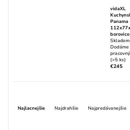
vidaXL
Kuchyns
Panama
112x77
borovico
Skladom
Dodáme 
pracovný
(>5 ks)
€245
R
Najlacnejšie
Najdrahšie
Najpredávanejšie
a
d