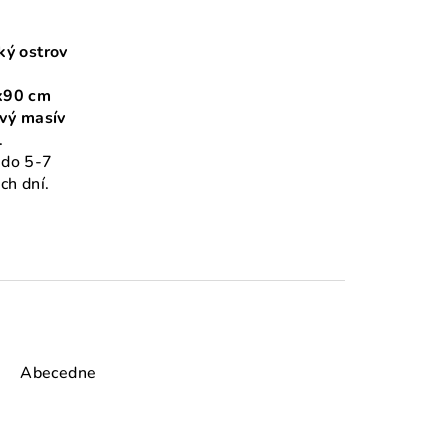
ký ostrov
x90 cm
vý masív
.
do 5-7
ch dní.
Abecedne