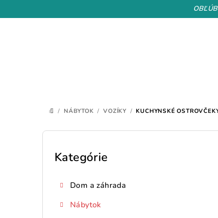
Prejsť
OBĽÚB
na
obsah
/
NÁBYTOK
/
VOZÍKY
/
KUCHYNSKÉ OSTROVČEK
DOMOV
B
o
Kategórie
Preskočiť
kategórie
č
Dom a záhrada
n
Nábytok
ý