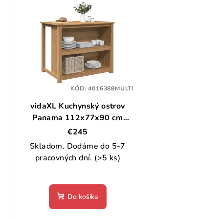
V
e
ý
n
p
i
i
e
s
p
p
KÓD:
4016388MULTI
r
vidaXL Kuchynský ostrov
r
o
Panama 112x77x90 cm
o
borovicový masív
d
€245
d
Skladom. Dodáme do 5-7
u
pracovných dní.
(>5 ks)
u
k
k
t
Do košíka
t
o