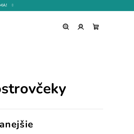
MA!
Hľadať
Prihlásenie
Nákupný
košík
strovčeky
anejšie