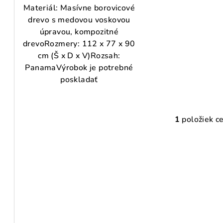
o
v
Materiál: Masívne borovicové
v
drevo s medovou voskovou
úpravou, kompozitné
drevoRozmery: 112 x 77 x 90
cm (Š x D x V)Rozsah:
PanamaVýrobok je potrebné
poskladať
1
položiek c
O
v
l
á
d
a
c