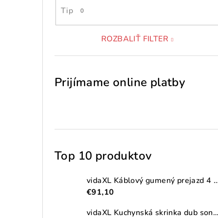
Tip
0
ROZBALIŤ FILTER
Prijímame online platby
Top 10 produktov
vidaXL Káblový gumený prejazd 4 ks 2-kanálový
€91,10
vidaXL Kuchynská skrinka dub sonoma 38x41,5x131,5 cm kompozitné