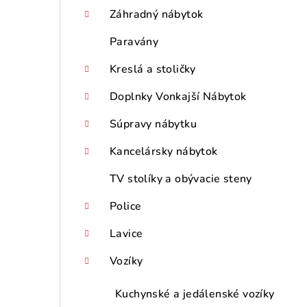
p
Záhradný nábytok
a
Paravány
n
Kreslá a stoličky
e
Doplnky Vonkajší Nábytok
l
Súpravy nábytku
Kancelársky nábytok
TV stolíky a obývacie steny
Police
Lavice
Vozíky
Kuchynské a jedálenské vozíky