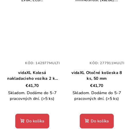
KÓD:
142977MULTI
KÓD:
277911MULTI
vidaXL Kolesá
vidaXL Otočné kolieska 8
nakladacieho vozíka 2 ks
ks, 50 mm
PU 3.00-4 (260x85)
€41,70
€41,70
Skladom. Dodáme do 5-7
Skladom. Dodáme do 5-7
pracovných dní.
(>5 ks)
pracovných dní.
(>5 ks)
Do košíka
Do košíka