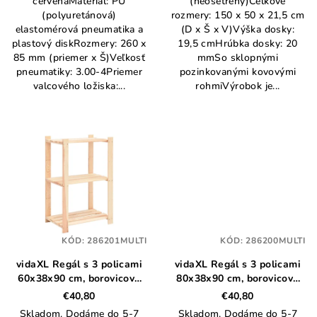
červenáMateriál: PU
(neošetrený)Celkové
(polyuretánová)
rozmery: 150 x 50 x 21,5 cm
elastomérová pneumatika a
(D x Š x V)Výška dosky:
plastový diskRozmery: 260 x
19,5 cmHrúbka dosky: 20
85 mm (priemer x Š)Veľkosť
mmSo sklopnými
pneumatiky: 3.00-4Priemer
pozinkovanými kovovými
valcového ložiska:...
rohmiVýrobok je...
KÓD:
286201MULTI
KÓD:
286200MULTI
vidaXL Regál s 3 policami
vidaXL Regál s 3 policami
60x38x90 cm, borovicový
80x38x90 cm, borovicový
masív 150 kg
masív 150 kg
€40,80
€40,80
Skladom. Dodáme do 5-7
Skladom. Dodáme do 5-7