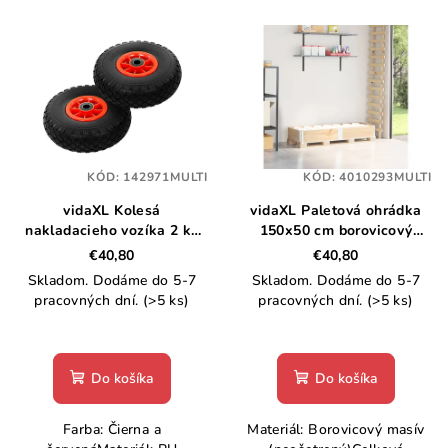
V
r
ý
o
p
d
i
u
s
k
p
t
KÓD:
142971MULTI
KÓD:
4010293MULTI
r
o
vidaXL Kolesá
vidaXL Paletová ohrádka
o
v
nakladacieho vozíka 2 ks
150x50 cm borovicový
d
PU 3.00-4 (260x85)
masív
€40,80
€40,80
u
Skladom. Dodáme do 5-7
Skladom. Dodáme do 5-7
k
pracovných dní.
(>5 ks)
pracovných dní.
(>5 ks)
t
o
Do košíka
Do košíka
v
Farba: Čierna a
Materiál: Borovicový masív