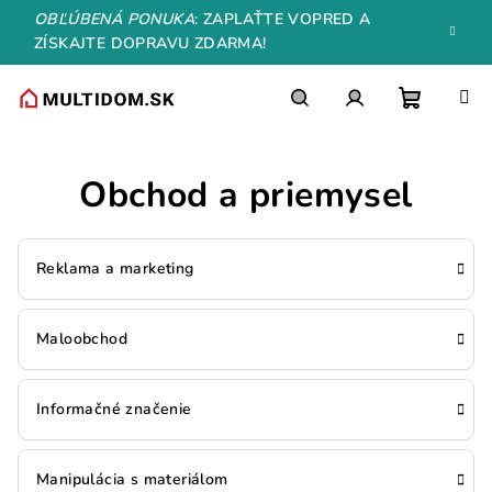
Prejsť
OBĽÚBENÁ PONUKA
: ZAPLAŤTE VOPRED A
na
ZÍSKAJTE DOPRAVU ZDARMA!
obsah
Nákupn
Hľadať
Prihlásenie
Obchod a priemysel
košík
Reklama a marketing
Maloobchod
Informačné značenie
Manipulácia s materiálom