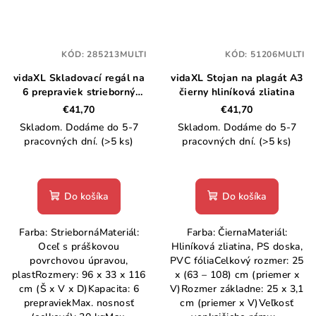
KÓD:
285213MULTI
KÓD:
51206MULTI
vidaXL Skladovací regál na
vidaXL Stojan na plagát A3
6 prepraviek strieborný
čierny hliníková zliatina
96x33x116 cm oceľ
€41,70
€41,70
Skladom. Dodáme do 5-7
Skladom. Dodáme do 5-7
pracovných dní.
(>5 ks)
pracovných dní.
(>5 ks)
Do košíka
Do košíka
Farba: StriebornáMateriál:
Farba: ČiernaMateriál:
Oceľ s práškovou
Hliníková zliatina, PS doska,
povrchovou úpravou,
PVC fóliaCelkový rozmer: 25
plastRozmery: 96 x 33 x 116
x (63 – 108) cm (priemer x
cm (Š x V x D)Kapacita: 6
V)Rozmer základne: 25 x 3,1
prepraviekMax. nosnosť
cm (priemer x V)Veľkosť