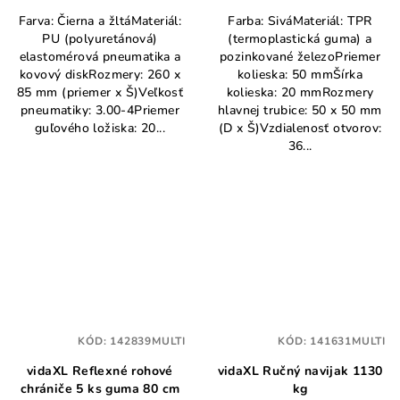
Farva: Čierna a žltáMateriál:
Farba: SiváMateriál: TPR
PU (polyuretánová)
(termoplastická guma) a
elastomérová pneumatika a
pozinkované železoPriemer
kovový diskRozmery: 260 x
kolieska: 50 mmŠírka
85 mm (priemer x Š)Veľkosť
kolieska: 20 mmRozmery
pneumatiky: 3.00-4Priemer
hlavnej trubice: 50 x 50 mm
guľového ložiska: 20...
(D x Š)Vzdialenosť otvorov:
36...
KÓD:
142839MULTI
KÓD:
141631MULTI
vidaXL Reflexné rohové
vidaXL Ručný navijak 1130
chrániče 5 ks guma 80 cm
kg