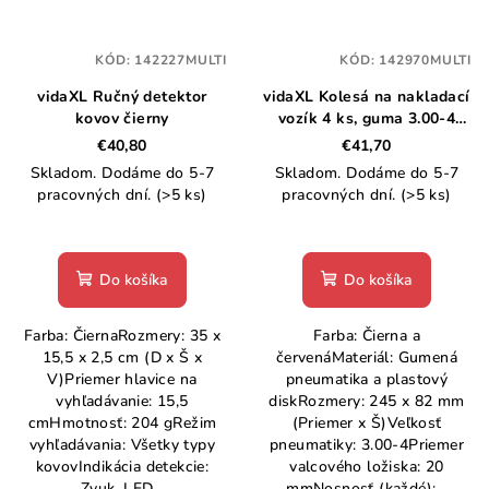
KÓD:
142227MULTI
KÓD:
142970MULTI
vidaXL Ručný detektor
vidaXL Kolesá na nakladací
kovov čierny
vozík 4 ks, guma 3.00-4
(245x82)
€40,80
€41,70
Skladom. Dodáme do 5-7
Skladom. Dodáme do 5-7
pracovných dní.
(>5 ks)
pracovných dní.
(>5 ks)
Do košíka
Do košíka
Farba: ČiernaRozmery: 35 x
Farba: Čierna a
15,5 x 2,5 cm (D x Š x
červenáMateriál: Gumená
V)Priemer hlavice na
pneumatika a plastový
vyhľadávanie: 15,5
diskRozmery: 245 x 82 mm
cmHmotnosť: 204 gRežim
(Priemer x Š)Veľkosť
vyhľadávania: Všetky typy
pneumatiky: 3.00-4Priemer
kovovIndikácia detekcie:
valcového ložiska: 20
Zvuk, LED...
mmNosnosť (každé):...