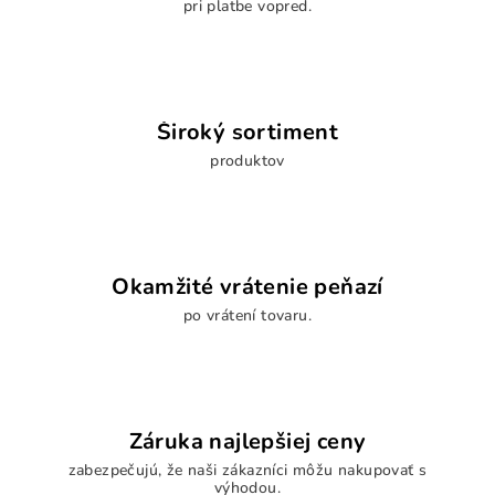
pri platbe vopred.
k
y
v
ý
p
Široký sortiment
i
s
produktov
u
Okamžité vrátenie peňazí
po vrátení tovaru.
Záruka najlepšiej ceny
zabezpečujú, že naši zákazníci môžu nakupovať s
výhodou.