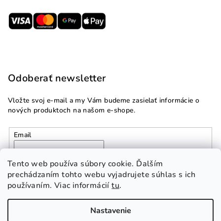
Odoberať newsletter
Vložte svoj e-mail a my Vám budeme zasielať informácie o
nových produktoch na našom e-shope.
Email
Vložením e-mailu súhlasíte s
podmienkami ochrany
Tento web používa súbory cookie. Ďalším
osobných údajov
prechádzaním tohto webu vyjadrujete súhlas s ich
používaním. Viac informácií
tu
.
Prihlásiť sa
Nastavenie