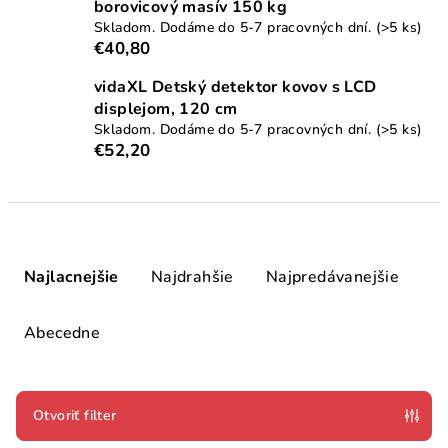
borovicový masív 150 kg
Skladom. Dodáme do 5-7 pracovných dní.
(>5 ks)
€40,80
vidaXL Detský detektor kovov s LCD
displejom, 120 cm
Skladom. Dodáme do 5-7 pracovných dní.
(>5 ks)
€52,20
R
a
Najlacnejšie
Najdrahšie
Najpredávanejšie
d
e
Abecedne
n
i
e
Otvoriť filter
p