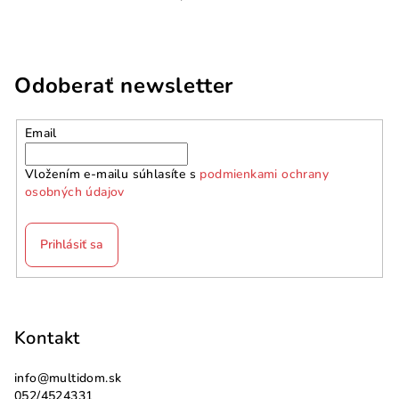
Odoberať newsletter
Email
Vložením e-mailu súhlasíte s
podmienkami ochrany
osobných údajov
Prihlásiť sa
Z
á
p
Kontakt
ä
info
@
multidom.sk
t
052/4524331