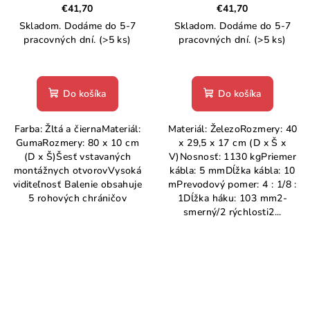
€41,70
€41,70
Skladom. Dodáme do 5-7
Skladom. Dodáme do 5-7
pracovných dní.
(>5 ks)
pracovných dní.
(>5 ks)
Do košíka
Do košíka
Farba: Žltá a čiernaMateriál:
Materiál: ŽelezoRozmery: 40
GumaRozmery: 80 x 10 cm
x 29,5 x 17 cm (D x Š x
(D x Š)Šesť vstavaných
V)Nosnosť: 1130 kgPriemer
montážnych otvorovVysoká
kábla: 5 mmDĺžka kábla: 10
viditeľnosť Balenie obsahuje
mPrevodový pomer: 4 : 1/8 :
5 rohových chráničov
1Dĺžka háku: 103 mm2-
smerný/2 rýchlosti2...