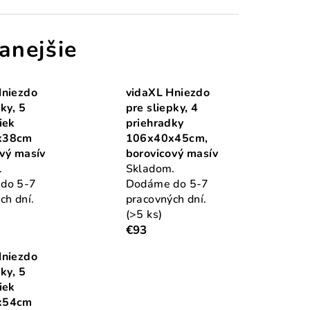
anejšie
Hniezdo
vidaXL Hniezdo
ky, 5
pre sliepky, 4
iek
priehradky
x38cm
106x40x45cm,
vý masív
borovicový masív
.
Skladom.
do 5-7
Dodáme do 5-7
ch dní.
pracovných dní.
(>5 ks)
€93
Hniezdo
ky, 5
iek
x54cm