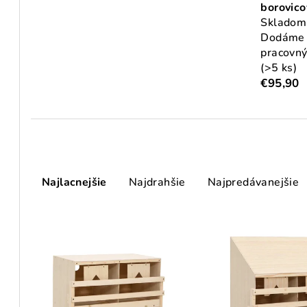
borovico
Skladom
Dodáme 
pracovný
(>5 ks)
€95,90
R
Najlacnejšie
Najdrahšie
Najpredávanejšie
a
d
V
e
ý
n
p
i