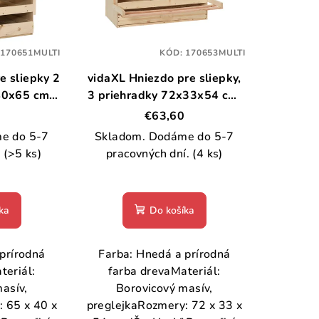
:
170651MULTI
KÓD:
170653MULTI
e sliepky 2
vidaXL Hniezdo pre sliepky,
40x65 cm
3 priehradky 72x33x54 cm,
drevo
borovicový masív
€63,60
e do 5-7
Skladom. Dodáme do 5-7
.
(>5 ks)
pracovných dní.
(4 ks)
ka
Do košíka
prírodná
Farba: Hnedá a prírodná
teriál:
farba drevaMateriál:
asív,
Borovicový masív,
 65 x 40 x
preglejkaRozmery: 72 x 33 x