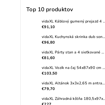
Top 10 produktov
vidaXL Káblový gumený prejazd 4 ks 2-kanálový
€91,10
vidaXL Kuchynská skrinka dub sonoma 38x41,5x131,5 cm kompozitné
€96,80
vidaXL Párty stan a 4 sieťkované bočné steny antracitový 2,5x2,5m HDPE
€81,60
vidaXL Vozík na čaj 54x87x90 cm masívna akácia
€103,50
vidaXL Altánok 3x3x2,65 m antracitový 180 g/m²
€79,70
vidaXL Záhradná kôlňa 180,5x97x209,5cm pozinkova
€227