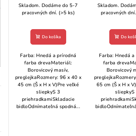
Skladom. Dodáme do 5-7
Skladom. Dodám
pracovných dní.
(>5 ks)
pracovných dní
Do košíka
Do koší
Farba: Hnedá a prírodná
Farba: Hnedá a 
farba drevaMateriál:
farba drevaMa
Borovicový masív,
Borovicový m
preglejkaRozmery: 96 x 40 x
preglejkaRozmery:
45 cm (Š x H x V)Pre veľké
65 cm (Š x H x V
sliepkyS 3
sliepkyS
priehradkamiSkladacie
priehradkamiS
bidloOdnímateľná spodná...
bidloOdnímateľná