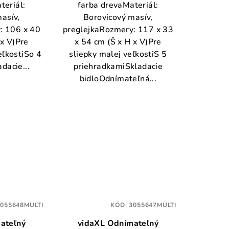
teriál:
farba drevaMateriál:
asív,
Borovicový masív,
: 106 x 40
preglejkaRozmery: 117 x 33
 x V)Pre
x 54 cm (Š x H x V)Pre
eľkostiSo 4
sliepky malej veľkostiS 5
dacie...
priehradkamiSkladacie
bidloOdnímateľná...
3055648MULTI
KÓD:
3055647MULTI
ateľný
vidaXL Odnímateľný