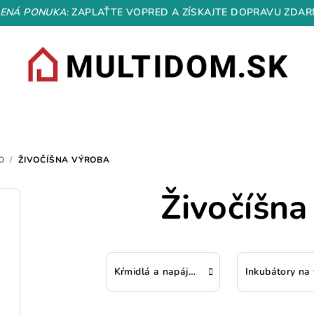
ENÁ PONUKA
: ZAPLAŤTE VOPRED A ZÍSKAJTE DOPRAVU ZDAR
O
/
ŽIVOČÍŠNA VÝROBA
Živočíšna
Kŕmidlá a napájadlá pre hospodárske zvieratá