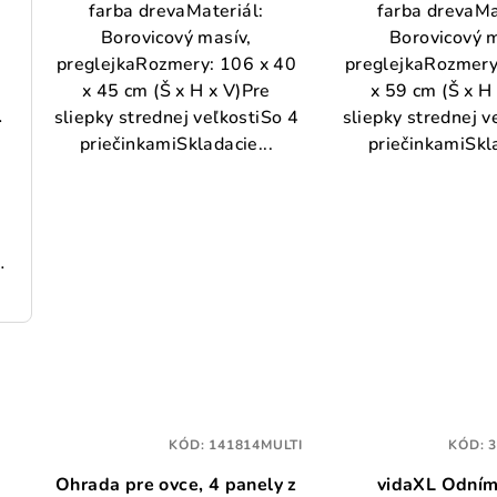
farba drevaMateriál:
farba drevaMa
Borovicový masív,
Borovicový m
preglejkaRozmery: 106 x 40
preglejkaRozmery
x 45 cm (Š x H x V)Pre
x 59 cm (Š x H
 148x80x111 cm
sliepky strednej veľkostiSo 4
sliepky strednej v
priečinkamiSkladacie...
priečinkamiSkla
198 cm pozinkovaná oceľ
KÓD:
141814MULTI
KÓD:
Ohrada pre ovce, 4 panely z
vidaXL Odním