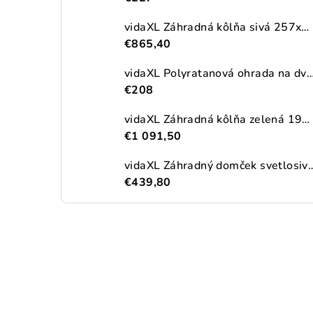
vidaXL Záhradná kôlňa sivá 257x990x181 cm pozinkovaná oceľ
€865,40
vidaXL Polyratanová ohrada na dva vonkajšie odpadkové koše, čierna
€208
vidaXL Záhradná kôlňa zelená 192x689x223 cm pozinkovaná oceľ
€1 091,50
vidaXL Záhradný domček svetlosivý 191x300x
€439,80