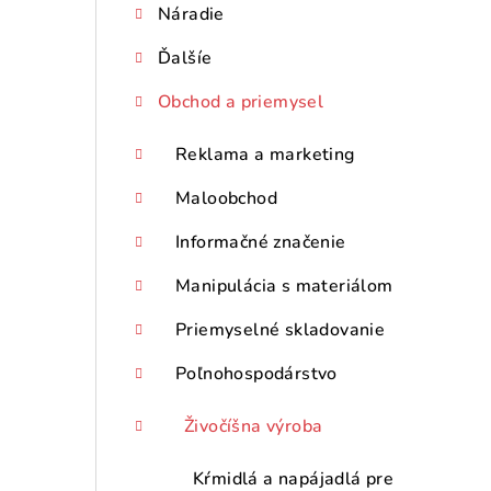
Náradie
p
Ďalšíe
a
n
Obchod a priemysel
e
Reklama a marketing
l
Maloobchod
Informačné značenie
Manipulácia s materiálom
Priemyselné skladovanie
Poľnohospodárstvo
Živočíšna výroba
Kŕmidlá a napájadlá pre