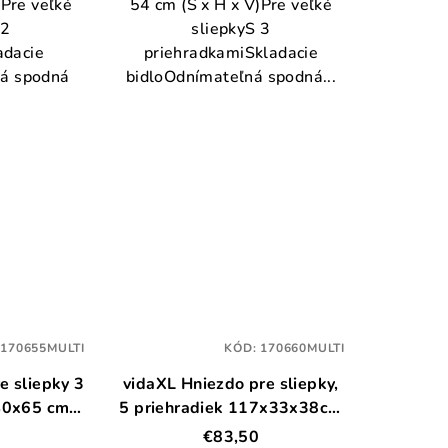
)Pre veľké
54 cm (Š x H x V)Pre veľké
 2
sliepkyS 3
adacie
priehradkamiSkladacie
ná spodná
bidloOdnímateľná spodná...
:
170655MULTI
KÓD:
170660MULTI
e sliepky 3
vidaXL Hniezdo pre sliepky,
40x65 cm
5 priehradiek 117x33x38cm
drevo
borovicový masív
€83,50