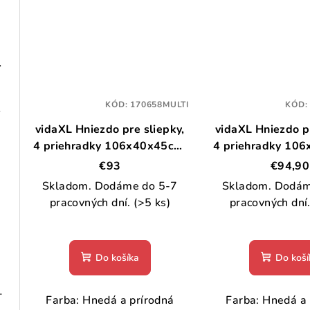
 101,5 cm
KÓD:
170658MULTI
KÓD
 drevo
vidaXL Hniezdo pre sliepky,
vidaXL Hniezdo pr
4 priehradky 106x40x45cm,
4 priehradky 10
borovicový masív
borovicový 
€93
€94,90
Skladom. Dodáme do 5-7
Skladom. Dodám
pracovných dní.
(>5 ks)
pracovných dní
Do košíka
Do koší
ná oceľ drevený vzhľad
Farba: Hnedá a prírodná
Farba: Hnedá a 