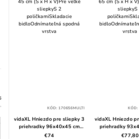
45 cm (Š x H x V)Pre veľké
65 cm (Š x H x V
sliepkyS 2
sliepkyS
poličkamiSkladacie
poličkamiSkl
bidloOdnímateľná spodná
bidloOdnímateľ
vrstva
vrstva
6
KÓD:
170656MULTI
KÓD
vidaXL Hniezdo pre sliepky 3
vidaXL Hniezdo pr
priehradky 96x40x45 cm
priehradky 93x
borovicové drevo
borovicové 
€74
€77,80