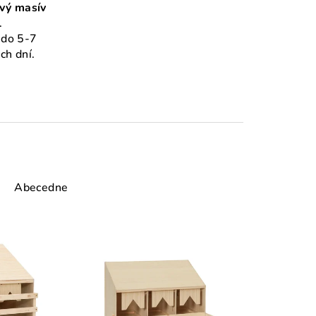
vý masív
.
do 5-7
ch dní.
Abecedne