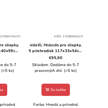
:
170657MULTI
KÓD:
170659MULTI
e sliepky,
vidaXL Hniezdo pre sliepky,
6x40x59cm,
5 priehradiek 117x33x54cm
masív
borovicový masív
€95,90
e do 5-7
Skladom. Dodáme do 5-7
.
(>5 ks)
pracovných dní.
(>5 ks)
ka
Do košíka
prírodná
Farba: Hnedá a prírodná