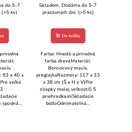
e do 5-7
Skladom. Dodáme do 5-7
.
(>5 ks)
pracovných dní.
(>5 ks)
ka
Do košíka
prírodná
Farba: Hnedá a prírodná
teriál:
farba drevaMateriál:
asív,
Borovicový masív,
 93 x 40 x
preglejkaRozmery: 117 x 33
)Pre veľké
x 38 cm (Š x H x V)Pre
 3
sliepky malej veľkostiS 5
kladacie
priehradkamiSkladacie
 spodná...
bidloOdnímateľná...