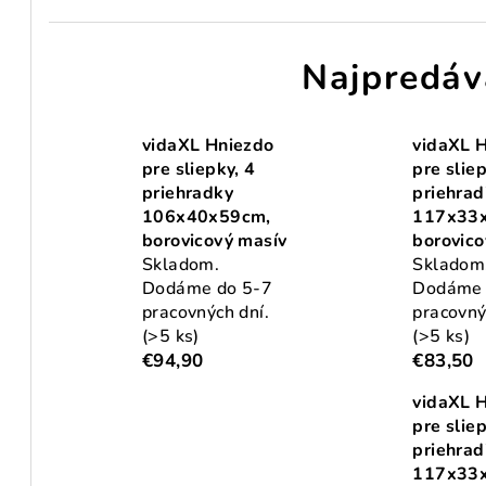
Najpredáv
vidaXL Hniezdo
vidaXL 
pre sliepky, 4
pre sliep
priehradky
priehrad
106x40x59cm,
117x33
borovicový masív
borovico
Skladom.
Skladom
Dodáme do 5-7
Dodáme 
pracovných dní.
pracovný
(>5 ks)
(>5 ks)
€94,90
€83,50
vidaXL 
pre sliep
priehrad
117x33