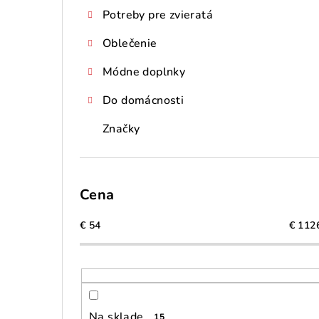
Potreby pre zvieratá
Oblečenie
Módne doplnky
Do domácnosti
Značky
Cena
€
54
€
112
Na sklade
15