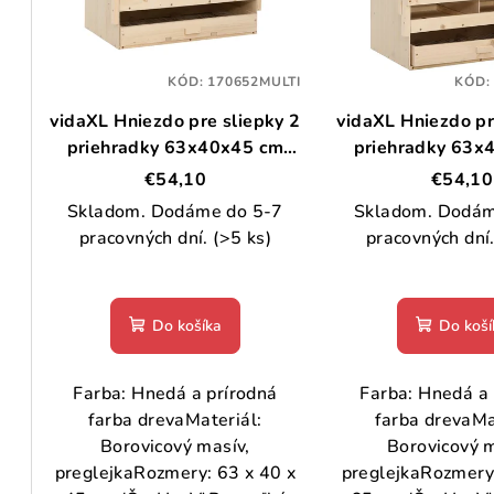
i
e
s
p
p
KÓD:
170652MULTI
KÓD
r
vidaXL Hniezdo pre sliepky 2
vidaXL Hniezdo pr
r
o
priehradky 63x40x45 cm
priehradky 63x
o
borovicové drevo
borovicové 
d
€54,10
€54,10
d
Skladom. Dodáme do 5-7
Skladom. Dodám
u
pracovných dní.
(>5 ks)
pracovných dní
u
k
k
t
Do košíka
Do koší
t
o
o
v
Farba: Hnedá a prírodná
Farba: Hnedá a 
v
farba drevaMateriál:
farba drevaMa
Borovicový masív,
Borovicový m
preglejkaRozmery: 63 x 40 x
preglejkaRozmery: