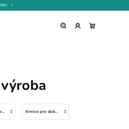
MA!
Hľadať
Prihlásenie
Nákupný
košík
 výroba
Inkubátory na vajíčka
Krmivo pre dobytok