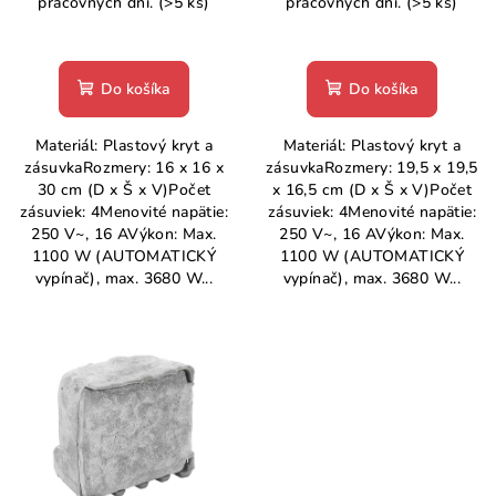
k
pracovných dní.
(>5 ks)
pracovných dní.
(>5 ks)
t
o
Do košíka
Do košíka
v
Materiál: Plastový kryt a
Materiál: Plastový kryt a
zásuvkaRozmery: 16 x 16 x
zásuvkaRozmery: 19,5 x 19,5
30 cm (D x Š x V)Počet
x 16,5 cm (D x Š x V)Počet
zásuviek: 4Menovité napätie:
zásuviek: 4Menovité napätie:
250 V~, 16 AVýkon: Max.
250 V~, 16 AVýkon: Max.
1100 W (AUTOMATICKÝ
1100 W (AUTOMATICKÝ
vypínač), max. 3680 W...
vypínač), max. 3680 W...