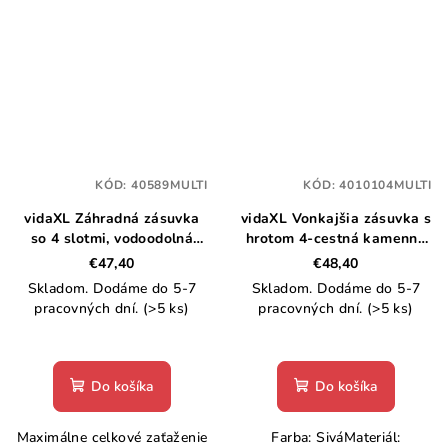
KÓD:
40589MULTI
KÓD:
4010104MULTI
vidaXL Záhradná zásuvka
vidaXL Vonkajšia zásuvka s
so 4 slotmi, vodoodolná
hrotom 4-cestná kamenná
živica, biela
sivá 16x16x29,5 cm
€47,40
€48,40
Skladom. Dodáme do 5-7
Skladom. Dodáme do 5-7
pracovných dní.
(>5 ks)
pracovných dní.
(>5 ks)
Do košíka
Do košíka
Maximálne celkové zaťaženie
Farba: SiváMateriál: