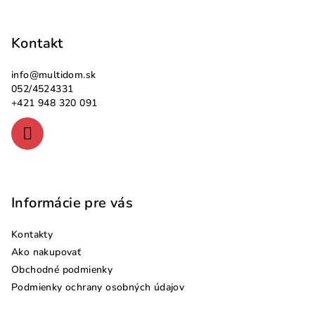
Z
á
p
Kontakt
ä
info
@
multidom.sk
t
052/4524331
i
+421 948 320 091
e
Informácie pre vás
Kontakty
Ako nakupovať
Obchodné podmienky
Podmienky ochrany osobných údajov