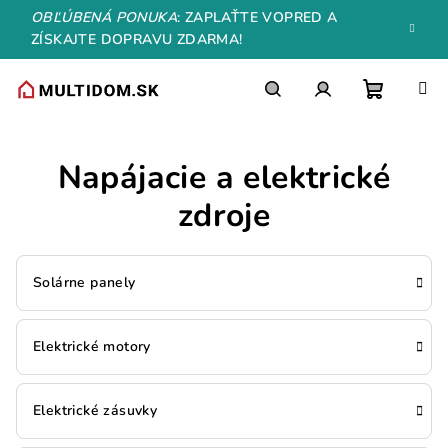
Prejsť
OBĽÚBENÁ PONUKA
: ZAPLAŤTE VOPRED A
na
ZÍSKAJTE DOPRAVU ZDARMA!
obsah
Nákupn
Hľadať
Prihlásenie
Napájacie a elektrické
košík
zdroje
Solárne panely
Elektrické motory
Elektrické zásuvky