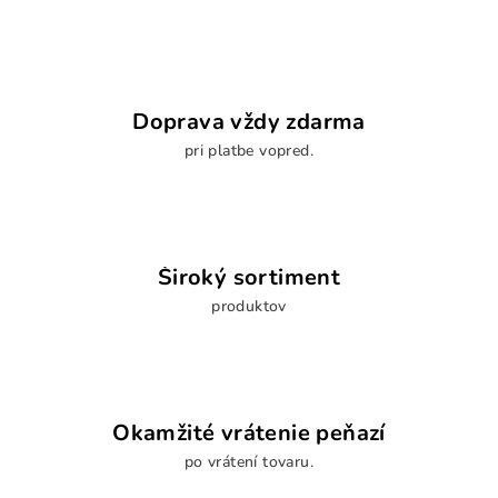
c
i
i
e
e
p
r
Doprava vždy zdarma
v
pri platbe vopred.
k
y
v
ý
p
Široký sortiment
i
s
produktov
u
Okamžité vrátenie peňazí
po vrátení tovaru.