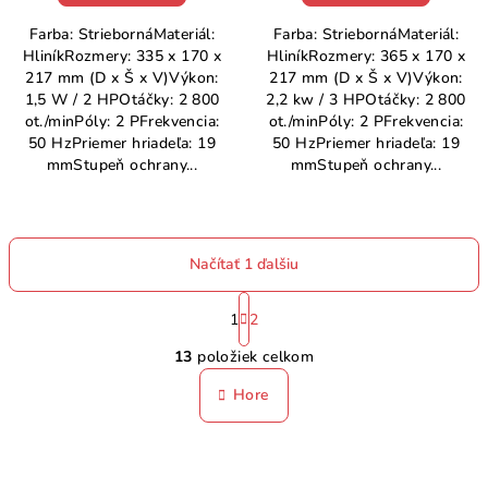
Farba: StriebornáMateriál:
Farba: StriebornáMateriál:
HliníkRozmery: 335 x 170 x
HliníkRozmery: 365 x 170 x
217 mm (D x Š x V)Výkon:
217 mm (D x Š x V)Výkon:
1,5 W / 2 HPOtáčky: 2 800
2,2 kw / 3 HPOtáčky: 2 800
ot./minPóly: 2 PFrekvencia:
ot./minPóly: 2 PFrekvencia:
50 HzPriemer hriadeľa: 19
50 HzPriemer hriadeľa: 19
mmStupeň ochrany...
mmStupeň ochrany...
Načítať 1 ďalšiu
S
t
1
2
O
r
13
položiek celkom
á
v
n
l
Hore
k
á
o
d
v
a
a
n