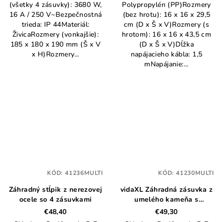
(všetky 4 zásuvky): 3680 W,
Polypropylén (PP)Rozmery
16 A / 250 V~Bezpečnostná
(bez hrotu): 16 x 16 x 29,5
trieda: IP 44Materiál:
cm (D x Š x V)Rozmery (s
ŽivicaRozmery (vonkajšie):
hrotom): 16 x 16 x 43,5 cm
185 x 180 x 190 mm (Š x V
(D x Š x V)Dĺžka
x H)Rozmery...
napájacieho kábla: 1,5
mNapájanie:...
KÓD:
41236MULTI
KÓD:
41230MULTI
Záhradný stĺpik z nerezovej
vidaXL Záhradná zásuvka z
ocele so 4 zásuvkami
umelého kameňa s
časovačom
€48,40
€49,30