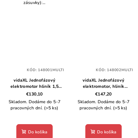
zásuvky):...
KÓD:
148001MULTI
KÓD:
148002MULTI
vidaXL Jednofázový
vidaXL Jednofázový
elektromotor hliník 1,5
elektromotor, hliník
kW/2HP 2-pólový 2800
2,2kW/3HP, 2-pólový 2800
€130,10
€147,20
ot./min
ot./min
Skladom. Dodáme do 5-7
Skladom. Dodáme do 5-7
pracovných dní.
(>5 ks)
pracovných dní.
(>5 ks)
Do košíka
Do košíka