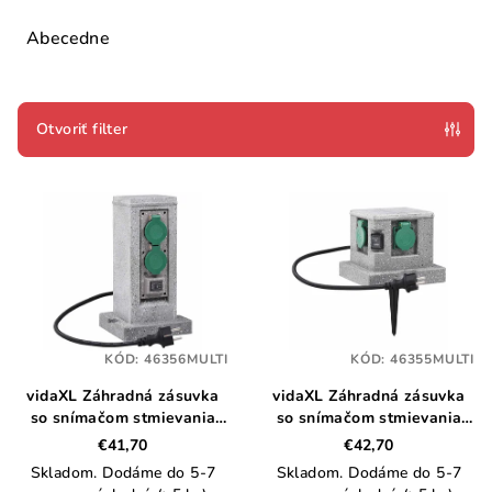
d
e
Abecedne
n
i
e
Otvoriť filter
p
V
r
ý
o
p
d
i
u
s
k
p
t
KÓD:
46356MULTI
KÓD:
46355MULTI
r
o
vidaXL Záhradná zásuvka
vidaXL Záhradná zásuvka
o
v
so snímačom stmievania
so snímačom stmievania
d
plastová stĺpová
plastová
€41,70
€42,70
u
Skladom. Dodáme do 5-7
Skladom. Dodáme do 5-7