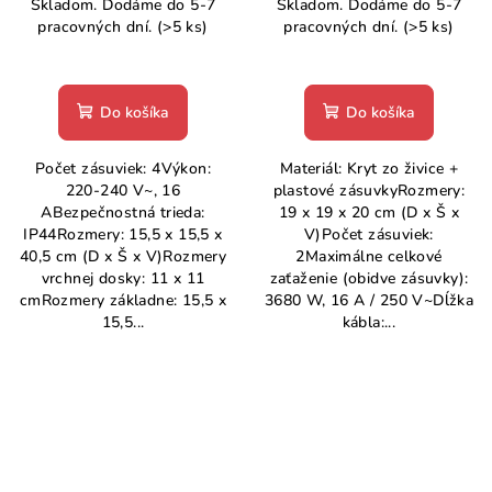
Skladom. Dodáme do 5-7
Skladom. Dodáme do 5-7
pracovných dní.
(>5 ks)
pracovných dní.
(>5 ks)
Do košíka
Do košíka
Počet zásuviek: 4Výkon:
Materiál: Kryt zo živice +
220-240 V~, 16
plastové zásuvkyRozmery:
ABezpečnostná trieda:
19 x 19 x 20 cm (D x Š x
IP44Rozmery: 15,5 x 15,5 x
V)Počet zásuviek:
40,5 cm (D x Š x V)Rozmery
2Maximálne celkové
vrchnej dosky: 11 x 11
zaťaženie (obidve zásuvky):
cmRozmery základne: 15,5 x
3680 W, 16 A / 250 V~Dĺžka
15,5...
kábla:...