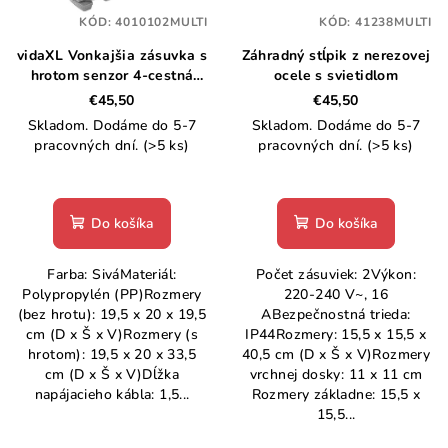
KÓD:
4010102MULTI
KÓD:
41238MULTI
vidaXL Vonkajšia zásuvka s
Záhradný stĺpik z nerezovej
hrotom senzor 4-cestná
ocele s svietidlom
kamenný vzhľad sivá
€45,50
€45,50
Skladom. Dodáme do 5-7
Skladom. Dodáme do 5-7
pracovných dní.
(>5 ks)
pracovných dní.
(>5 ks)
Do košíka
Do košíka
Farba: SiváMateriál:
Počet zásuviek: 2Výkon:
Polypropylén (PP)Rozmery
220-240 V~, 16
(bez hrotu): 19,5 x 20 x 19,5
ABezpečnostná trieda:
cm (D x Š x V)Rozmery (s
IP44Rozmery: 15,5 x 15,5 x
hrotom): 19,5 x 20 x 33,5
40,5 cm (D x Š x V)Rozmery
cm (D x Š x V)Dĺžka
vrchnej dosky: 11 x 11 cm
napájacieho kábla: 1,5...
Rozmery základne: 15,5 x
15,5...