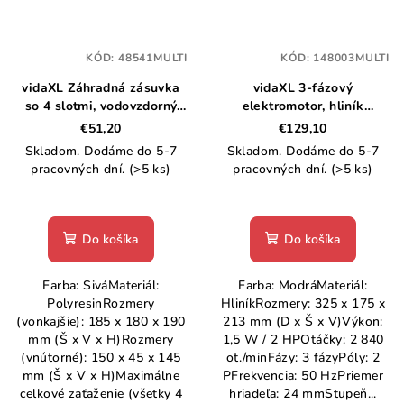
KÓD:
48541MULTI
KÓD:
148003MULTI
vidaXL Záhradná zásuvka
vidaXL 3-fázový
so 4 slotmi, vodovzdorný
elektromotor, hliník
polyresin, sivá
1,5kW/2HP, 2-pólový 2840
€51,20
€129,10
ot./min
Skladom. Dodáme do 5-7
Skladom. Dodáme do 5-7
pracovných dní.
(>5 ks)
pracovných dní.
(>5 ks)
Do košíka
Do košíka
Farba: SiváMateriál:
Farba: ModráMateriál:
PolyresinRozmery
HliníkRozmery: 325 x 175 x
(vonkajšie): 185 x 180 x 190
213 mm (D x Š x V)Výkon:
mm (Š x V x H)Rozmery
1,5 W / 2 HPOtáčky: 2 840
(vnútorné): 150 x 45 x 145
ot./minFázy: 3 fázyPóly: 2
mm (Š x V x H)Maximálne
PFrekvencia: 50 HzPriemer
celkové zaťaženie (všetky 4
hriadeľa: 24 mmStupeň...