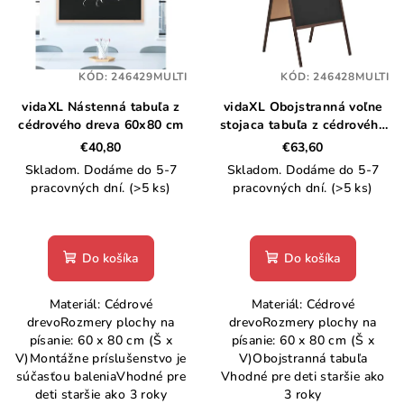
i
u
s
k
p
t
KÓD:
246429MULTI
KÓD:
246428MULTI
r
o
vidaXL Nástenná tabuľa z
vidaXL Obojstranná voľne
o
v
cédrového dreva 60x80 cm
stojaca tabuľa z cédrového
d
dreva 60x80 cm
€40,80
€63,60
u
Skladom. Dodáme do 5-7
Skladom. Dodáme do 5-7
k
pracovných dní.
(>5 ks)
pracovných dní.
(>5 ks)
t
o
Do košíka
Do košíka
v
Materiál: Cédrové
Materiál: Cédrové
drevoRozmery plochy na
drevoRozmery plochy na
písanie: 60 x 80 cm (Š x
písanie: 60 x 80 cm (Š x
V)Montážne príslušenstvo je
V)Obojstranná tabuľa
súčasťou baleniaVhodné pre
Vhodné pre deti staršie ako
deti staršie ako 3 roky
3 roky