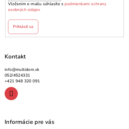
Vložením e-mailu súhlasíte s
podmienkami ochrany
osobných údajov
Prihlásiť sa
Z
á
p
Kontakt
ä
info
@
multidom.sk
t
052/4524331
i
+421 948 320 091
e
Informácie pre vás