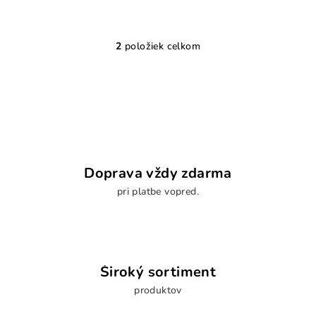
2
položiek celkom
O
v
l
á
d
a
c
i
Doprava vždy zdarma
e
pri platbe vopred.
p
r
v
k
y
Široký sortiment
v
produktov
ý
p