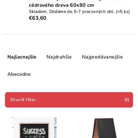
cédrového dreva 60x80 cm
Skladom. Dodáme do 5-7 pracovných dní.
(>5 ks)
€63,60
R
a
Najlacnejšie
Najdrahšie
Najpredávanejšie
d
e
Abecedne
n
i
e
Otvoriť filter
p
V
r
ý
o
p
d