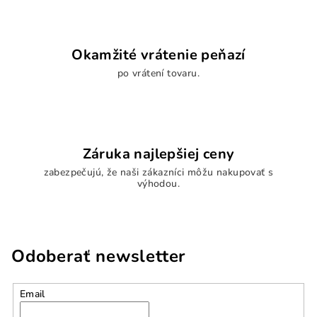
i
s
u
Okamžité vrátenie peňazí
po vrátení tovaru.
Záruka najlepšiej ceny
zabezpečujú, že naši zákazníci môžu nakupovať s
výhodou.
Odoberať newsletter
Email