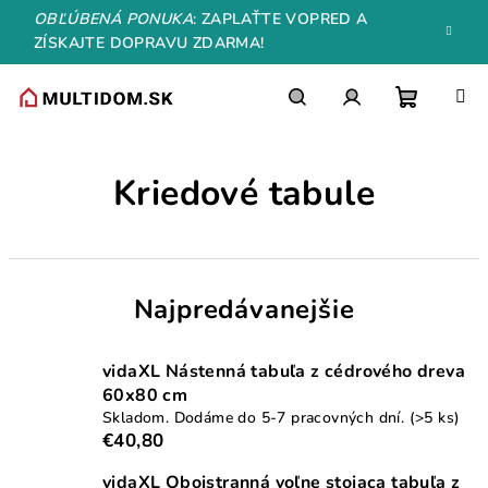
Prejsť
OBĽÚBENÁ PONUKA
: ZAPLAŤTE VOPRED A
na
ZÍSKAJTE DOPRAVU ZDARMA!
obsah
Nákupn
Hľadať
Prihlásenie
Kriedové tabule
košík
Najpredávanejšie
vidaXL Nástenná tabuľa z cédrového dreva
60x80 cm
Skladom. Dodáme do 5-7 pracovných dní.
(>5 ks)
€40,80
vidaXL Obojstranná voľne stojaca tabuľa z