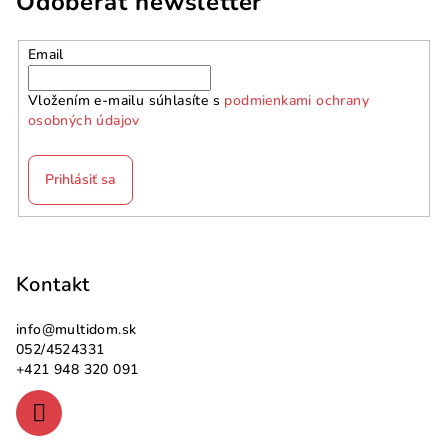
Odoberať newsletter
Email
Vložením e-mailu súhlasíte s
podmienkami ochrany
osobných údajov
Prihlásiť sa
Z
á
p
Kontakt
ä
info
@
multidom.sk
t
052/4524331
i
+421 948 320 091
e