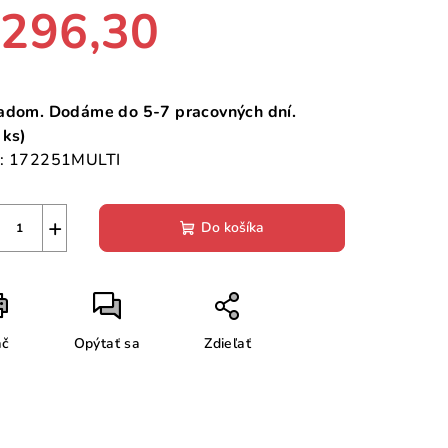
296,30
notková
a:
adom. Dodáme do 5-7 pracovných dní.
 ks)
:
172251MULTI
+
Do košíka
ač
Opýtať sa
Zdieľať