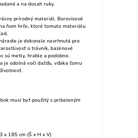
iadané a na dosah ruky.
rásny prírodný materiál. Borovicové
na ňom hrče, ktoré tomuto materiálu
ľad.
 náradie je dokonale navrhnutá pre
arostlivosť o trávnik, bazénové
ko sú metly, hrable a podobne.
a je odolná voči dažďu, vďaka čomu
životnosť.
robok musí byť použitý s pribaleným
3 x 185 cm (Š x H x V)