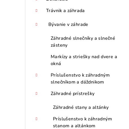
ý
p
Trávnik a záhrada
a
Bývanie v záhrade
n
Záhradné slnečníky a slnečné
e
zásteny
l
Markízy a striešky nad dvere a
okná
Príslušenstvo k záhradným
slnečníkom a dáždnikom
Záhradné prístrešky
Záhradné stany a altánky
Príslušenstvo k záhradným
stanom a altánkom