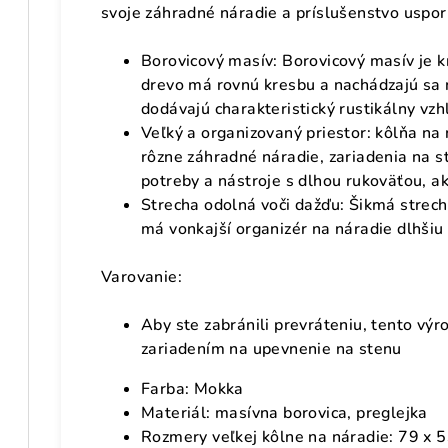
svoje záhradné náradie a príslušenstvo uspor
Borovicový masív: Borovicový masív je k
drevo má rovnú kresbu a nachádzajú sa 
dodávajú charakteristický rustikálny vzh
Veľký a organizovaný priestor: kôlňa na
rôzne záhradné náradie, zariadenia na st
potreby a nástroje s dlhou rukoväťou, a
Strecha odolná voči dažďu: Šikmá strech
má vonkajší organizér na náradie dlhšiu 
Varovanie:
Aby ste zabránili prevráteniu, tento vý
zariadením na upevnenie na stenu
Farba: Mokka
Materiál: masívna borovica, preglejka
Rozmery veľkej kôlne na náradie: 79 x 5