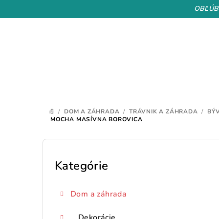
Prejsť
OBĽÚB
na
obsah
/
DOM A ZÁHRADA
/
TRÁVNIK A ZÁHRADA
/
BÝ
DOMOV
MOCHA MASÍVNA BOROVICA
B
o
Kategórie
Preskočiť
kategórie
č
Dom a záhrada
n
Dekorácie