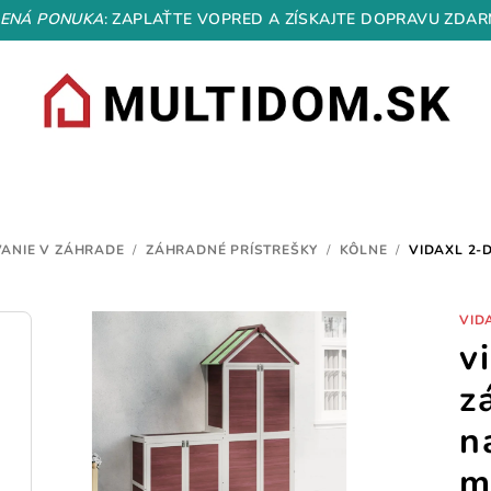
ENÁ PONUKA
: ZAPLAŤTE VOPRED A ZÍSKAJTE DOPRAVU ZDAR
VANIE V ZÁHRADE
/
ZÁHRADNÉ PRÍSTREŠKY
/
KÔLNE
/
VIDAXL 2-
VID
v
z
n
m