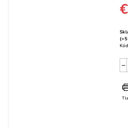
€
Jed
cen
Skl
(>5
Kód
−
Tl