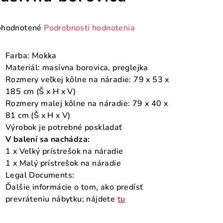
emerné
hodnotené
Podrobnosti hodnotenia
notenie
duktu
Farba: Mokka
Materiál: masívna borovica, preglejka
Rozmery veľkej kôlne na náradie: 79 x 53 x
185 cm (Š x H x V)
Rozmery malej kôlne na náradie: 79 x 40 x
zdičiek.
81 cm (Š x H x V)
Výrobok je potrebné poskladať
V balení sa nachádza:
1 x Veľký prístrešok na náradie
1 x Malý prístrešok na náradie
Legal Documents:
Ďalšie informácie o tom, ako predísť
prevráteniu nábytku; nájdete
tu