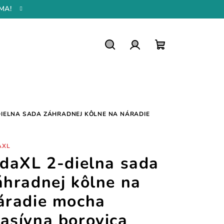
MA!
Hľadať
Prihlásenie
Nákupný
košík
DIELNA SADA ZÁHRADNEJ KÔLNE NA NÁRADIE
AXL
idaXL 2-dielna sada
áhradnej kôlne na
áradie mocha
asívna borovica