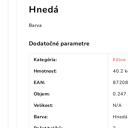
Hnedá
Barva
Dodatočné parametre
Kategória
:
Kôlne
Hmotnosť
:
40.2 k
EAN
:
8720
Objem
:
0.247
Velikost
:
N/A
Barva
:
Hnedá