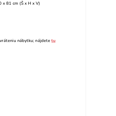
 x 81 cm (Š x H x V)
evráteniu nábytku; nájdete
tu