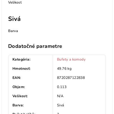
Velikost
Sivá
Barva
Dodatočné parametre
Kategória
:
Bufety a komody
Hmotnosť
:
49.76 kg
EAN
:
8720287122838
Objem
:
0.113
Velikost
:
N/A
Barva
:
Sivá