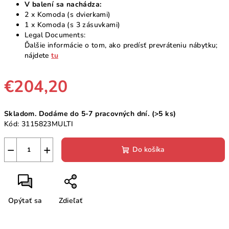
V balení sa nachádza:
2 x Komoda (s dvierkami)
1 x Komoda (s 3 zásuvkami)
Legal Documents:
Ďalšie informácie o tom, ako predísť prevráteniu nábytku;
nájdete
tu
€204,20
Jednotková
Skladom. Dodáme do 5-7 pracovných dní.
(>5 ks)
cena:
Kód:
3115823MULTI
−
+
Do košíka
Opýtať sa
Zdieľať