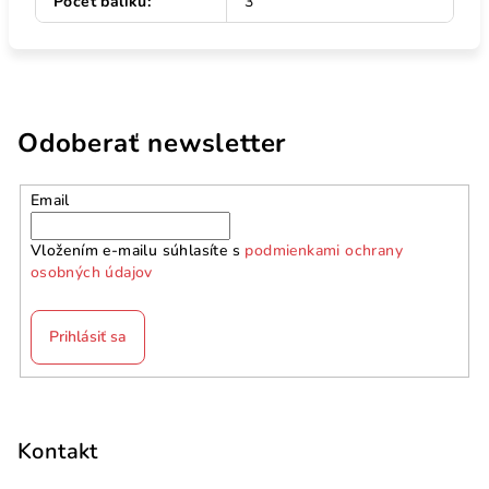
Počet balíků
:
3
Odoberať newsletter
Email
Vložením e-mailu súhlasíte s
podmienkami ochrany
osobných údajov
Prihlásiť sa
Z
á
p
Kontakt
ä