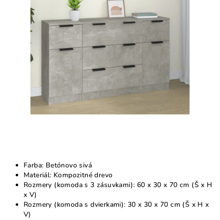
5
hviezdičiek.
Farba: Betónovo sivá
Materiál: Kompozitné drevo
Rozmery (komoda s 3 zásuvkami): 60 x 30 x 70 cm (Š x H
x V)
Rozmery (komoda s dvierkami): 30 x 30 x 70 cm (Š x H x
V)