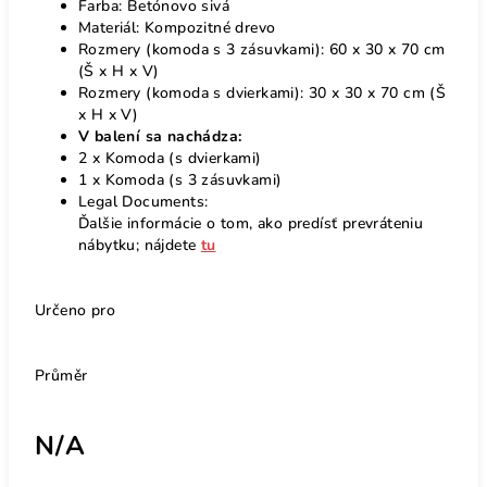
Farba: Betónovo sivá
Materiál: Kompozitné drevo
Rozmery (komoda s 3 zásuvkami): 60 x 30 x 70 cm
(Š x H x V)
Rozmery (komoda s dvierkami): 30 x 30 x 70 cm (Š
x H x V)
V balení sa nachádza:
2 x Komoda (s dvierkami)
1 x Komoda (s 3 zásuvkami)
Legal Documents:
Ďalšie informácie o tom, ako predísť prevráteniu
nábytku; nájdete
tu
Určeno pro
Průměr
N/A