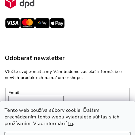
Odoberať newsletter
Vložte svoj e-mail a my Vám budeme zasielať informácie o
nových produktoch na našom e-shope.
Email
Vložením e-mailu súhlasíte s
podmienkami ochrany
Tento web používa súbory cookie. Ďalším
osobných údajov
prechádzaním tohto webu vyjadrujete súhlas s ich
používaním. Viac informácií
tu
.
Prihlásiť sa