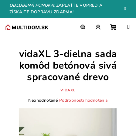
Prejsť
OBĽÚBENÁ PONUKA
: ZAPLAŤTE VOPRED A
na
ZÍSKAJTE DOPRAVU ZDARMA!
obsah
Nákupn
Hľadať
Prihlásenie
vidaXL 3-dielna sada
košík
komôd betónová sivá
spracované drevo
VIDAXL
Priemerné
Neohodnotené
Podrobnosti hodnotenia
hodnotenie
produktu
je
0,0
z