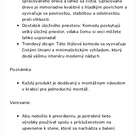
spracovaného dreva a ľahko sa čistia. Spracované
drevo je mimoriadne kvalitné s hladkým povrchom a
vyznačuje sa pevnosťou, stabilitou a odolnosťou
proti vlhkosti.
Dostatok úložného priestoru: Komody poskytujú
veľký úložný priestor, vďaka čomu si veci môžete
ľahko usporiadať
Trendový dizajn: Táto štýlová komoda sa vyznačuje
čistými líniami a minimalistickým vzhľadom, ktorý
dodá vášmu interiéru moderný nádych.
Poznámka:
Každý produkt je dodávaný s montážnym návodom
v krabici pre jednoduchú montáž.
Varovanie:
Aby nedošlo k prevráteniu, je potrebné tieto
výrobky používať spolu s príslušenstvom na
upevnenie k stene, ktoré sa nachádza v balení.