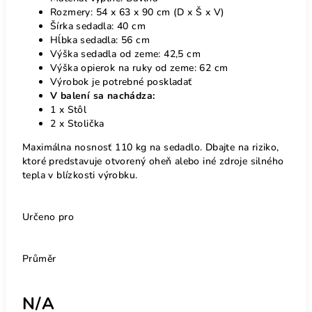
Rozmery: 54 x 63 x 90 cm (D x Š x V)
Šírka sedadla: 40 cm
Hĺbka sedadla: 56 cm
Výška sedadla od zeme: 42,5 cm
Výška opierok na ruky od zeme: 62 cm
Výrobok je potrebné poskladať
V balení sa nachádza:
1 x Stôl
2 x Stolička
Maximálna nosnosť 110 kg na sedadlo. Dbajte na riziko,
ktoré predstavuje otvorený oheň alebo iné zdroje silného
tepla v blízkosti výrobku.
Určeno pro
Průměr
N/A