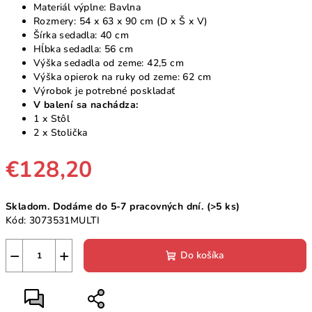
Materiál výplne: Bavlna
Rozmery: 54 x 63 x 90 cm (D x Š x V)
Šírka sedadla: 40 cm
Hĺbka sedadla: 56 cm
Výška sedadla od zeme: 42,5 cm
Výška opierok na ruky od zeme: 62 cm
Výrobok je potrebné poskladať
V balení sa nachádza:
1 x Stôl
2 x Stolička
€128,20
Jednotková
Skladom. Dodáme do 5-7 pracovných dní.
(>5 ks)
cena:
Kód:
3073531MULTI
−
+
Do košíka