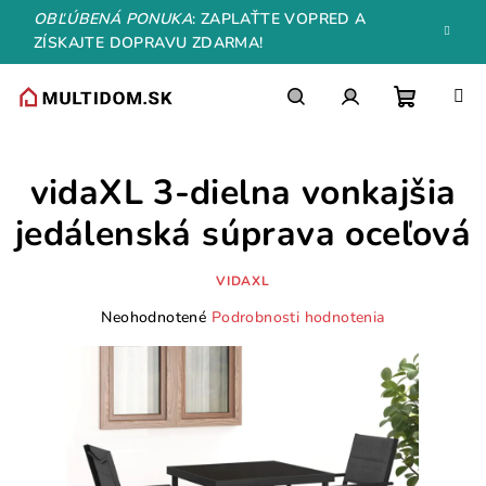
Prejsť
OBĽÚBENÁ PONUKA
: ZAPLAŤTE VOPRED A
na
ZÍSKAJTE DOPRAVU ZDARMA!
obsah
Nákupn
Hľadať
Prihlásenie
vidaXL 3-dielna vonkajšia
košík
jedálenská súprava oceľová
VIDAXL
Priemerné
Neohodnotené
Podrobnosti hodnotenia
hodnotenie
produktu
je
0,0
z
5
hviezdičiek.