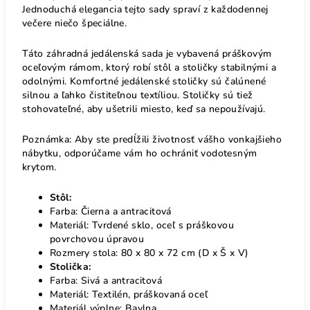
Jednoduchá elegancia tejto sady spraví z každodennej
večere niečo špeciálne.
Táto záhradná jedálenská sada je vybavená práškovým
oceľovým rámom, ktorý robí stôl a stoličky stabilnými a
odolnými. Komfortné jedálenské stoličky sú čalúnené
silnou a ľahko čistiteľnou textíliou. Stoličky sú tiež
stohovateľné, aby ušetrili miesto, keď sa nepoužívajú.
Poznámka: Aby ste predĺžili životnosť vášho vonkajšieho
nábytku, odporúčame vám ho ochrániť vodotesným
krytom.
Stôl:
Farba: Čierna a antracitová
Materiál: Tvrdené sklo, oceľ s práškovou
povrchovou úpravou
Rozmery stola: 80 x 80 x 72 cm (D x Š x V)
Stolička:
Farba: Sivá a antracitová
Materiál: Textilén, práškovaná oceľ
Materiál výplne: Bavlna