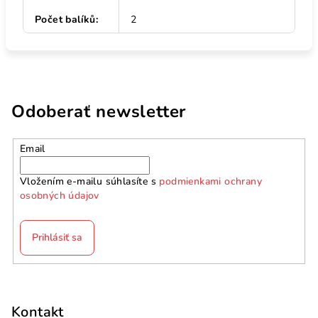
Počet balíků
:
2
Odoberať newsletter
Email
Vložením e-mailu súhlasíte s
podmienkami ochrany
osobných údajov
Prihlásiť sa
Z
á
p
Kontakt