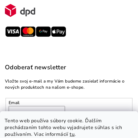
Odoberať newsletter
Vložte svoj e-mail a my Vám budeme zasielať informácie o
nových produktoch na našom e-shope.
Email
Vložením e-mailu súhlasíte s
podmienkami ochrany
Tento web používa súbory cookie. Ďalším
osobných údajov
prechádzaním tohto webu vyjadrujete súhlas s ich
používaním. Viac informácií
tu
.