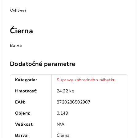
Velikost
Čierna
Barva
Dodatočné parametre
Kategória
:
Súpravy záhradného nábytku
Hmotnosť
:
24.22 kg
EAN
:
8720286502907
Objem
:
0.149
Velikost
:
N/A
Barva
:
Čierna