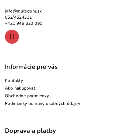
ä
info
@
multidom.sk
t
052/4524331
i
+421 948 320 091
e
Informácie pre vás
Kontakty
Ako nakupovať
Obchodné podmienky
Podmienky ochrany osobných údajov
Doprava a platby