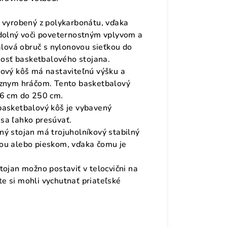
e vyrobený z polykarbonátu, vďaka
odolný voči poveternostným vplyvom a
alová obruč s nylonovou sieťkou do
tnosť basketbalového stojana.
lový kôš má nastaviteľnú výšku a
ôznym hráčom. Tento basketbalový
16 cm do 250 cm.
basketbalový kôš je vybavený
sa ľahko presúvať.
ný stojan má trojuholníkový stabilný
ou alebo pieskom, vďaka čomu je
tojan možno postaviť v telocvični na
ste si mohli vychutnať priateľské