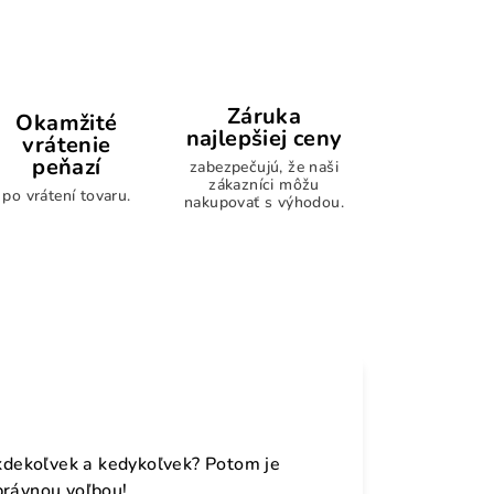
Záruka
Okamžité
najlepšiej ceny
vrátenie
peňazí
zabezpečujú, že naši
zákazníci môžu
po vrátení tovaru.
nakupovať s výhodou.
 kdekoľvek a kedykoľvek? Potom je
právnou voľbou!