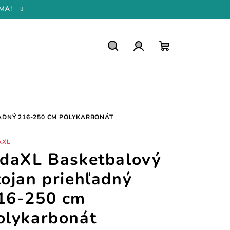
MA!
Hľadať
Prihlásenie
Nákupný
košík
ADNÝ 216-250 CM POLYKARBONÁT
AXL
idaXL Basketbalový
tojan priehľadný
16-250 cm
olykarbonát