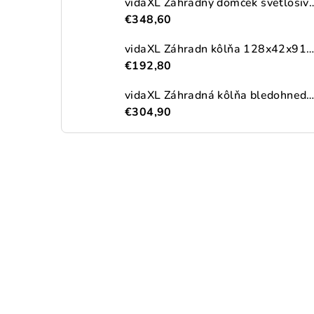
vidaXL Záhradný domček svetlosivý 191x215x
€348,60
vidaXL Záhradn kôlňa 128x42x91 cm, drevo
€192,80
vidaXL Záhradná kôlňa bledohnedá 192x191x223 cm pozinkovaná o
€304,90