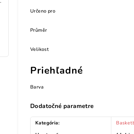
198 cm pozinkovaná oceľ
Určeno pro
Průměr
ceľ
Velikost
Priehľadné
Barva
Dodatočné parametre
Kategória
:
Basket