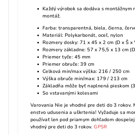
Každý výrobok sa dodáva s montážnym n
montáž.
 drevo
Farba: transparentná, biela, čierna, čer
Materiál: Polykarbonát, oceľ, nylon
Rozmery dosky: 71 x 45 x 2 cm (D x Š x 
Rozmery základne: 57 x 75,5 x 13 cm (D 
Priemer tyče: 45 mm
Priemer obruče: 39 cm
Celková min/max výška: 216 / 250 cm
Výška obruče min/max: 179 / 213 cm
Základňa môže byť naplnená pieskom (3
So vstavanými kolesami
Varovania Nie je vhodné pre deti do 3 rokov.
enstvo udusenia a uškrtenia! Vyžaduje sa m
používať len pod priamym dohľadom dospelej 
vhodný pre deti do 3 rokov.
GPSR