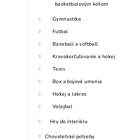
basketbalovým košom
Gymnastika
Futbal
Baseball a softball
Krasokorčuľovanie a hokej
Tenis
Box a bojové umenia
Hokej a lakros
Volejbal
Hry do interiéru
Chovateľské potreby