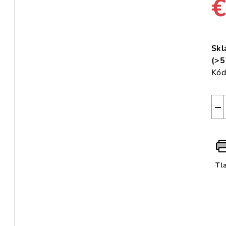
€
Jed
cen
Skl
(>5
Kód
−
Tl