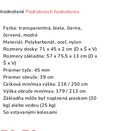
emerné
hodnotené
Podrobnosti hodnotenia
notenie
duktu
Farba: transparentná, biela, čierna,
červená, modrá
Materiál: Polykarbonát, oceľ, nylon
Rozmery dosky: 71 x 45 x 2 cm (D x Š x V)
Rozmery základne: 57 x 75,5 x 13 cm (D x
zdičiek.
Š x V)
Priemer tyče: 45 mm
Priemer obruče: 39 cm
Celková min/max výška: 216 / 250 cm
Výška obruče min/max: 179 / 213 cm
Základňa môže byť naplnená pieskom (30
kg) alebo vodou (25 kg)
So vstavanými kolesami