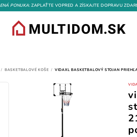
ENÁ PONUKA
: ZAPLAŤTE VOPRED A ZÍSKAJTE DOPRAVU ZDAR
/
BASKETBALOVÉ KOŠE
/
VIDAXL BASKETBALOVÝ STOJAN PRIEHĽ
VID
v
s
2
p