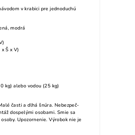
ávodom v krabici pre jednoduchú
vená, modrá
V)
x Š x V)
0 kg) alebo vodou (25 kg)
 Malé časti a dlhá šnúra. Nebezpeč-
ontáž dospelými osobami. Smie sa
osoby. Upozornenie. Výrobok nie je