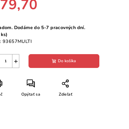
79,70
notková
a:
adom. Dodáme do 5-7 pracovných dní.
 ks)
:
93657MULTI
+
Do košíka
ač
Opýtať sa
Zdieľať