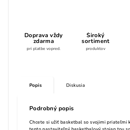
Doprava vždy
Široký
zdarma
sortiment
pri platbe vopred.
produktov
Popis
Diskusia
Podrobný popis
Chcete si užiť basketbal so svojimi priateľmi
tento nastaviteľný basketbalový stojan tou s