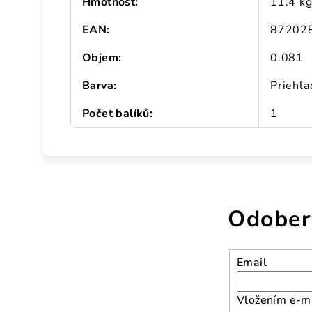
Hmotnosť
:
11.4 k
EAN
:
87202
Objem
:
0.081
Barva
:
Priehľ
Počet balíků
:
1
Odober
Email
Vložením e-ma