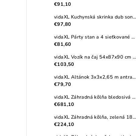
€91,10
vidaXL Kuchynská skrinka dub sonoma 38x41,5x131,5 cm kompozitné
€97,80
vidaXL Párty stan a 4 sieťkované bočné steny antracitový 2,5x2,5m HDPE
€81,60
vidaXL Vozík na čaj 54x87x90 cm masívna akácia
€103,50
vidaXL Altánok 3x3x2,65 m antracitový 180 g/m²
€79,70
vidaXL Záhradná kôlňa bledosivá 192x523x223 cm pozinkovaná oceľ
€681,10
vidaXL Záhradná kôlňa, zelená 180,5x97x209,5 cm, pozinkovaná oceľ
€224,10