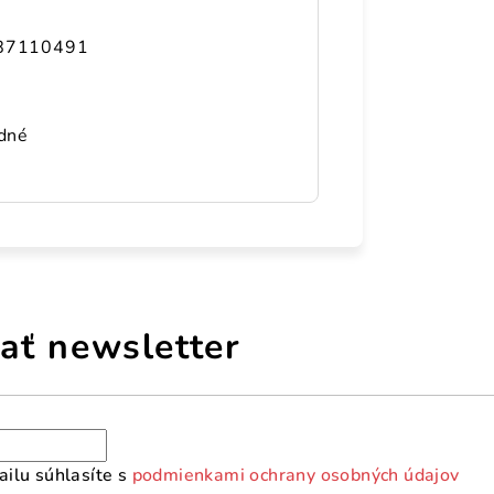
g
87110491
adné
ať newsletter
ilu súhlasíte s
podmienkami ochrany osobných údajov