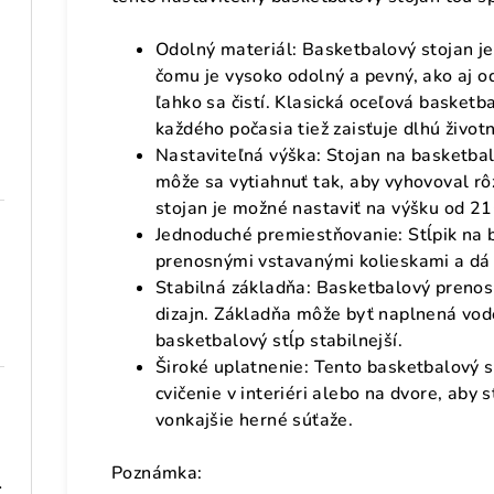
Odolný materiál: Basketbalový stojan j
čomu je vysoko odolný a pevný, ako aj 
ľahko sa čistí. Klasická oceľová basketb
každého počasia tiež zaisťuje dlhú živo
Nastaviteľná výška: Stojan na basketba
môže sa vytiahnuť tak, aby vyhovoval r
stojan je možné nastaviť na výšku od 2
Jednoduché premiestňovanie: Stĺpik na 
prenosnými vstavanými kolieskami a dá 
Stabilná základňa: Basketbalový prenos
dizajn. Základňa môže byť naplnená vod
basketbalový stĺp stabilnejší.
Široké uplatnenie: Tento basketbalový s
cvičenie v interiéri alebo na dvore, aby 
vonkajšie herné súťaže.
Poznámka:
 101,5 cm