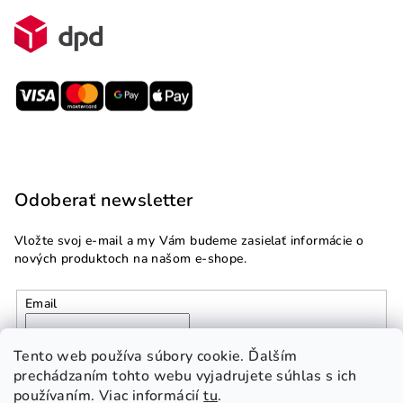
Odoberať newsletter
Vložte svoj e-mail a my Vám budeme zasielať informácie o
nových produktoch na našom e-shope.
Email
Vložením e-mailu súhlasíte s
podmienkami ochrany
Tento web používa súbory cookie. Ďalším
osobných údajov
prechádzaním tohto webu vyjadrujete súhlas s ich
používaním. Viac informácií
tu
.