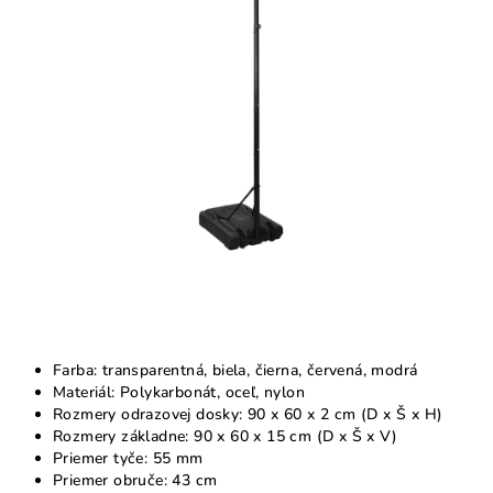
5
hviezdičiek.
Farba: transparentná, biela, čierna, červená, modrá
Materiál: Polykarbonát, oceľ, nylon
Rozmery odrazovej dosky: 90 x 60 x 2 cm (D x Š x H)
Rozmery základne: 90 x 60 x 15 cm (D x Š x V)
Priemer tyče: 55 mm
Priemer obruče: 43 cm