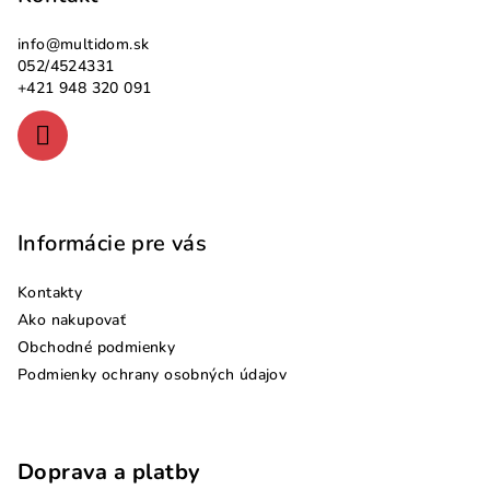
ä
info
@
multidom.sk
t
052/4524331
i
+421 948 320 091
e
Informácie pre vás
Kontakty
Ako nakupovať
Obchodné podmienky
Podmienky ochrany osobných údajov
Doprava a platby