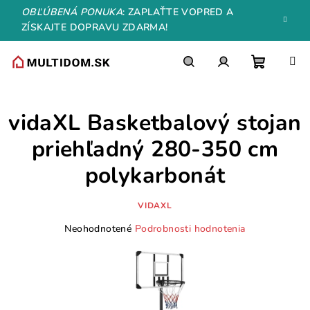
Prejsť
OBĽÚBENÁ PONUKA
: ZAPLAŤTE VOPRED A
na
ZÍSKAJTE DOPRAVU ZDARMA!
obsah
Nákupn
Hľadať
Prihlásenie
vidaXL Basketbalový stojan
košík
priehľadný 280-350 cm
polykarbonát
VIDAXL
Priemerné
Neohodnotené
Podrobnosti hodnotenia
hodnotenie
produktu
je
0,0
z