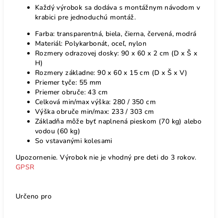
Každý výrobok sa dodáva s montážnym návodom v
krabici pre jednoduchú montáž.
Farba: transparentná, biela, čierna, červená, modrá
Materiál: Polykarbonát, oceľ, nylon
Rozmery odrazovej dosky: 90 x 60 x 2 cm (D x Š x
H)
Rozmery základne: 90 x 60 x 15 cm (D x Š x V)
Priemer tyče: 55 mm
Priemer obruče: 43 cm
Celková min/max výška: 280 / 350 cm
Výška obruče min/max: 233 / 303 cm
Základňa môže byť naplnená pieskom (70 kg) alebo
vodou (60 kg)
So vstavanými kolesami
Upozornenie. Výrobok nie je vhodný pre deti do 3 rokov.
GPSR
Určeno pro