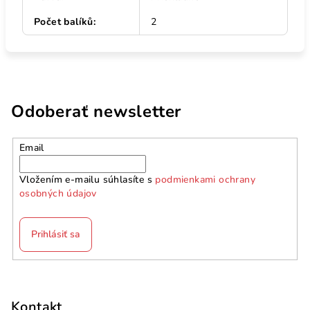
Počet balíků
:
2
Odoberať newsletter
Email
Vložením e-mailu súhlasíte s
podmienkami ochrany
osobných údajov
Prihlásiť sa
Z
á
p
Kontakt