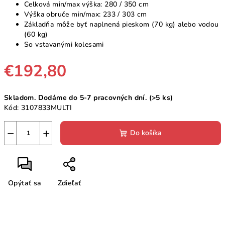
Celková min/max výška: 280 / 350 cm
Výška obruče min/max: 233 / 303 cm
Základňa môže byť naplnená pieskom (70 kg) alebo vodou
(60 kg)
So vstavanými kolesami
€192,80
Jednotková
Skladom. Dodáme do 5-7 pracovných dní.
(>5 ks)
cena:
Kód:
3107833MULTI
−
+
Do košíka
Opýtať sa
Zdieľať