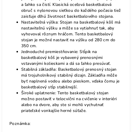
a ľahko sa čistí. Klasická oceľová basketbalová
obruč s nylonovou sieťkou do každého počasia tiež
zaisťuje dlhú životnosť basketbalového stojana.
Nastaviteľná výška: Stojan na basketbalový kôš má
nastaviteľnú výšku a môže sa vytiahnuť tak, aby
vyhovoval rôznym hráčom. Tento basketbalový
stojan je možné nastaviť na výšku od 280 cm do
350 cm.
Jednoduché premiestňovanie: Stĺpik na
basketbalový kôš je vybavený prenosnými
vstavanými kolieskami a dá sa ľahko presúvať.
Stabilná základňa: Basketbalový prenosný stojan
má trojuholníkový stabilný dizajn. Základňa môže
byť naplnená vodou alebo pieskom, vďaka čomu je
basketbalový stĺp stabilnejší.
Široké uplatnenie: Tento basketbalový stojan
možno postaviť v telocvični na cvičenie v interiéri
alebo na dvore, aby ste si mohli vychutnať
priateľské vonkajšie herné súťaže.
Poznámka: