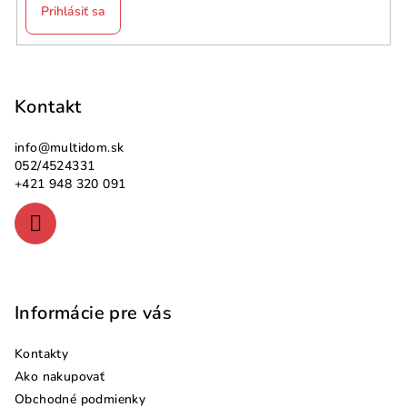
Prihlásiť sa
Z
á
p
Kontakt
ä
info
@
multidom.sk
t
052/4524331
i
+421 948 320 091
e
Informácie pre vás
Kontakty
Ako nakupovať
Obchodné podmienky