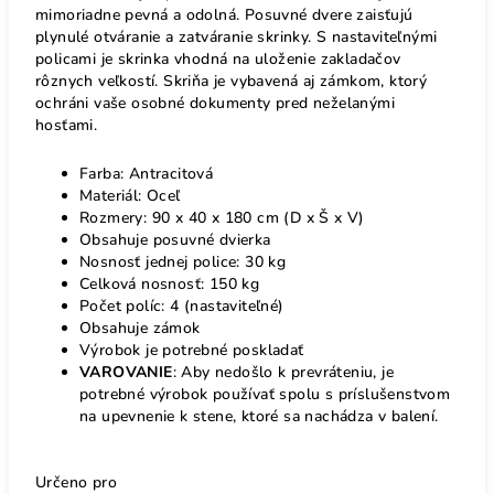
mimoriadne pevná a odolná. Posuvné dvere zaisťujú
plynulé otváranie a zatváranie skrinky. S nastaviteľnými
policami je skrinka vhodná na uloženie zakladačov
rôznych veľkostí. Skriňa je vybavená aj zámkom, ktorý
ochráni vaše osobné dokumenty pred neželanými
hosťami.
Farba: Antracitová
Materiál: Oceľ
Rozmery: 90 x 40 x 180 cm (D x Š x V)
Obsahuje posuvné dvierka
Nosnosť jednej police: 30 kg
Celková nosnosť: 150 kg
Počet políc: 4 (nastaviteľné)
Obsahuje zámok
Výrobok je potrebné poskladať
VAROVANIE
: Aby nedošlo k prevráteniu, je
potrebné výrobok používať spolu s príslušenstvom
na upevnenie k stene, ktoré sa nachádza v balení.
Určeno pro