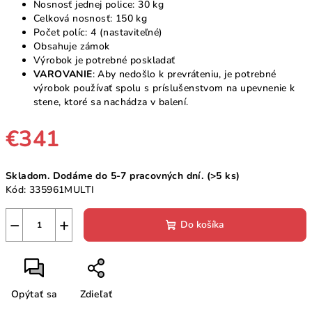
Nosnosť jednej police: 30 kg
Celková nosnosť: 150 kg
Počet políc: 4 (nastaviteľné)
Obsahuje zámok
Výrobok je potrebné poskladať
VAROVANIE
: Aby nedošlo k prevráteniu, je potrebné
výrobok používať spolu s príslušenstvom na upevnenie k
stene, ktoré sa nachádza v balení.
€341
Jednotková
Skladom. Dodáme do 5-7 pracovných dní.
(>5 ks)
cena:
Kód:
335961MULTI
−
+
Do košíka
Opýtať sa
Zdieľať