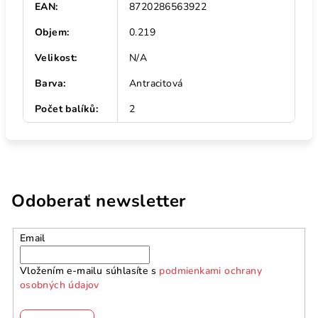
EAN
:
8720286563922
Objem
:
0.219
Velikost
:
N/A
Barva
:
Antracitová
Počet balíků
:
2
Odoberať newsletter
Email
Vložením e-mailu súhlasíte s
podmienkami ochrany
osobných údajov