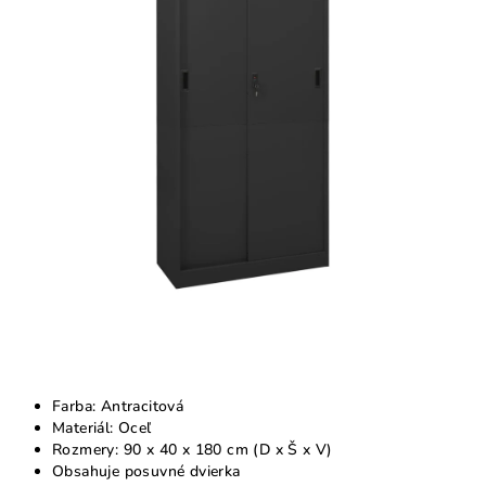
z
5
hviezdičiek.
Farba: Antracitová
Materiál: Oceľ
Rozmery: 90 x 40 x 180 cm (D x Š x V)
Obsahuje posuvné dvierka