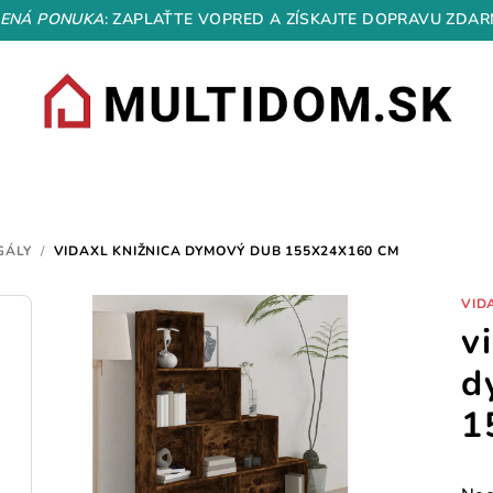
ENÁ PONUKA
: ZAPLAŤTE VOPRED A ZÍSKAJTE DOPRAVU ZDAR
GÁLY
/
VIDAXL KNIŽNICA DYMOVÝ DUB 155X24X160 CM
VID
v
d
1