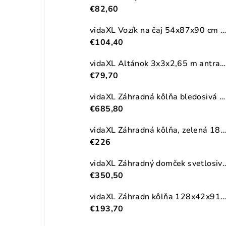
€82,60
vidaXL Vozík na čaj 54x87x90 cm masívna akácia
€104,40
vidaXL Altánok 3x3x2,65 m antracitový 180 g/m²
€79,70
vidaXL Záhradná kôlňa bledosivá 192x523x223 cm pozinkovaná oceľ
€685,80
vidaXL Záhradná kôlňa, zelená 180,5x97x209,5 cm, pozinkovaná oceľ
€226
vidaXL Záhradný domček svetlosivý 191x215x
€350,50
vidaXL Záhradn kôlňa 128x42x91 cm, drevo
€193,70