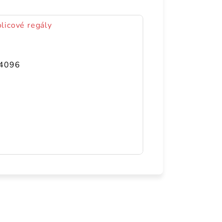
olicové regály
4096