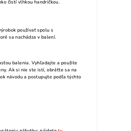
hko čistí vlhkou handričkou.
výrobok používať spolu s
oré sa nachádza v balení.
asťou balenia. Vyhľadajte a použite
y. Ak si nie ste istí, obráťte sa na
krok návodu a postupujte podľa týchto
evráteniu nábytku; nájdete
tu