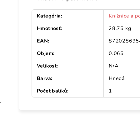
Kategória
:
Knižnice a p
Hmotnosť
:
28.75 kg
EAN
:
872028695
Objem
:
0.065
Velikost
:
N/A
Barva
:
Hnedá
Počet balíků
:
1
198 cm pozinkovaná oceľ