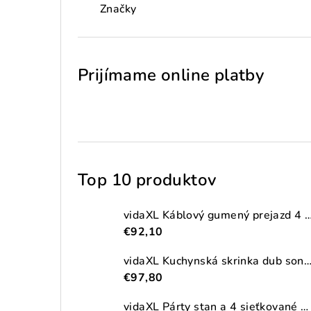
Značky
Prijímame online platby
Top 10 produktov
vidaXL Káblový gumený prejazd 4 ks 2-kanálový
€92,10
vidaXL Kuchynská skrinka dub sonoma 38x41,5x131,5 cm kompozitné
€97,80
vidaXL Párty stan a 4 sieťkované bočné steny antracitový 2,5x2,5m HDPE