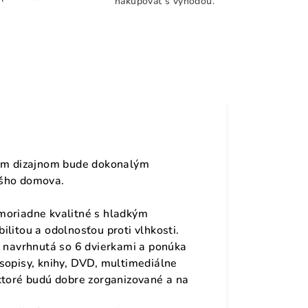
nakupovať s výhodou.
kým dizajnom bude dokonalým
ášho domova.
moriadne kvalitné s hladkým
litou a odolnosťou proti vlhkosti.
e navrhnutá so 6 dvierkami a ponúka
sopisy, knihy, DVD, multimediálne
ktoré budú dobre zorganizované a na