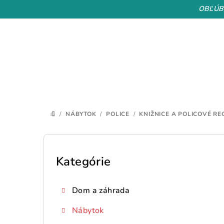
Prejsť
OBĽÚB
na
obsah
/
NÁBYTOK
/
POLICE
/
KNIŽNICE A POLICOVÉ RE
DOMOV
B
o
Kategórie
Preskočiť
kategórie
č
Dom a záhrada
n
Nábytok
ý