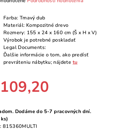
emerné
hodnotené
Podrobnosti hodnotenia
notenie
duktu
Farba: Tmavý dub
Materiál: Kompozitné drevo
Rozmery: 155 x 24 x 160 cm (Š x H x V)
Výrobok je potrebné poskladať
Legal Documents:
zdičiek.
Ďalšie informácie o tom, ako predísť
prevráteniu nábytku; nájdete
tu
109,20
notková
a:
adom. Dodáme do 5-7 pracovných dní.
 ks)
:
815360MULTI