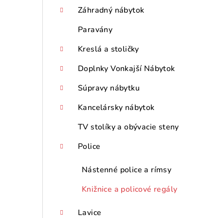
p
Záhradný nábytok
a
Paravány
n
Kreslá a stoličky
e
Doplnky Vonkajší Nábytok
l
Súpravy nábytku
Kancelársky nábytok
TV stolíky a obývacie steny
Police
Nástenné police a rímsy
Knižnice a policové regály
Lavice