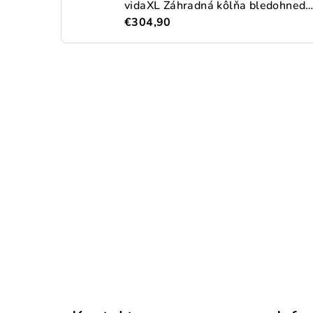
vidaXL Záhradná kôlňa bledohnedá 192x191x223 cm pozinkovaná o
€304,90
Z
á