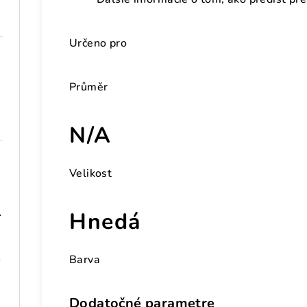
Určeno pro
Průměr
N/A
Velikost
 101,5 cm
Hnedá
 drevo
Barva
Dodatočné parametre