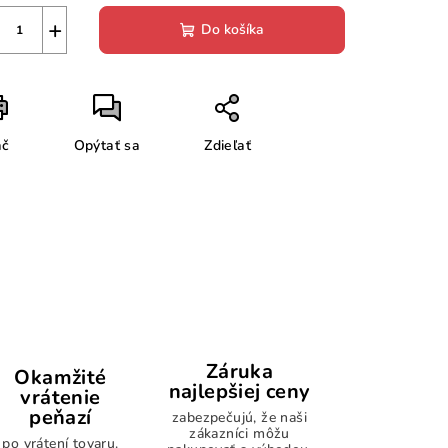
+
Do košíka
ač
Opýtať sa
Zdieľať
Záruka
Okamžité
najlepšiej ceny
vrátenie
peňazí
zabezpečujú, že naši
zákazníci môžu
po vrátení tovaru.