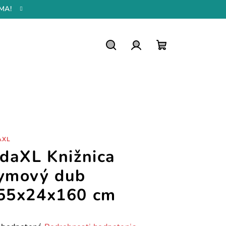
MA!
Hľadať
Prihlásenie
Nákupný
košík
AXL
idaXL Knižnica
ymový dub
55x24x160 cm