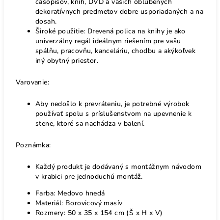
časopisov, kníh, DVD a vašich obľúbených
dekoratívnych predmetov dobre usporiadaných a na
dosah.
Široké použitie: Drevená polica na knihy je ako
univerzálny regál ideálnym riešením pre vašu
spálňu, pracovňu, kanceláriu, chodbu a akýkoľvek
iný obytný priestor.
Varovanie:
Aby nedošlo k prevráteniu, je potrebné výrobok
používať spolu s príslušenstvom na upevnenie k
stene, ktoré sa nachádza v balení.
Poznámka:
Každý produkt je dodávaný s montážnym návodom
v krabici pre jednoduchú montáž.
Farba: Medovo hnedá
Materiál: Borovicový masív
Rozmery: 50 x 35 x 154 cm (Š x H x V)