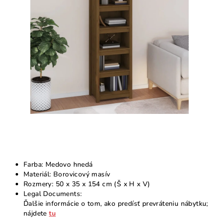
5
hviezdičiek.
Farba: Medovo hnedá
Materiál: Borovicový masív
Rozmery: 50 x 35 x 154 cm (Š x H x V)
Legal Documents:
Ďalšie informácie o tom, ako predísť prevráteniu nábytku;
nájdete
tu