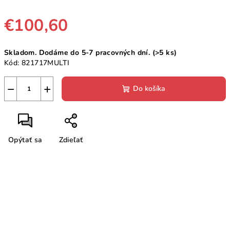
€100,60
Jednotková
Skladom. Dodáme do 5-7 pracovných dní.
(>5 ks)
cena:
Kód:
821717MULTI
−
+
Do košíka
Opýtať sa
Zdieľať