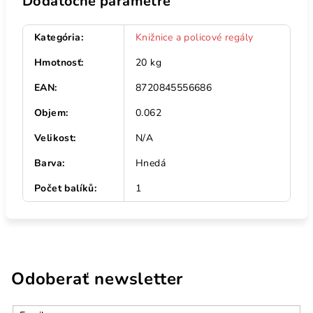
Dodatočné parametre
Kategória
:
Knižnice a policové regály
Hmotnosť
:
20 kg
EAN
:
8720845556686
Objem
:
0.062
Velikost
:
N/A
Barva
:
Hnedá
Počet balíků
:
1
Odoberať newsletter