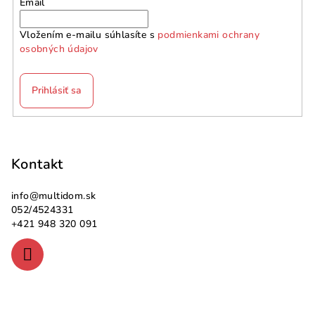
Email
Vložením e-mailu súhlasíte s
podmienkami ochrany
osobných údajov
Prihlásiť sa
Z
á
p
Kontakt
ä
info
@
multidom.sk
t
052/4524331
i
+421 948 320 091
e