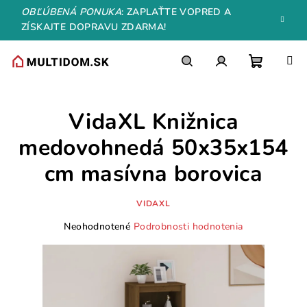
Prejsť
OBĽÚBENÁ PONUKA
: ZAPLAŤTE VOPRED A
na
ZÍSKAJTE DOPRAVU ZDARMA!
obsah
Nákupn
Hľadať
Prihlásenie
VidaXL Knižnica
košík
medovohnedá 50x35x154
cm masívna borovica
VIDAXL
Priemerné
Neohodnotené
Podrobnosti hodnotenia
hodnotenie
produktu
je
0,0
z