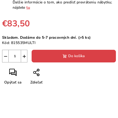
Ďalšie informácie o tom, ako predísť prevráteniu nábytku;
nájdete
tu
€83,50
Jednotková
Skladom. Dodáme do 5-7 pracovných dní.
(>5 ks)
cena:
Kód:
815535MULTI
−
+
Do košíka
Opýtať sa
Zdieľať