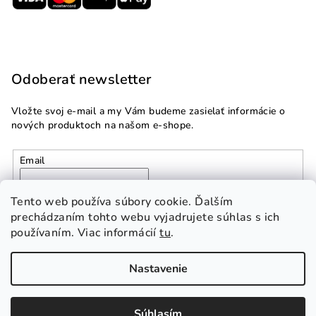
Odoberať newsletter
Vložte svoj e-mail a my Vám budeme zasielať informácie o
nových produktoch na našom e-shope.
Email
Vložením e-mailu súhlasíte s
podmienkami ochrany
Tento web používa súbory cookie. Ďalším
osobných údajov
prechádzaním tohto webu vyjadrujete súhlas s ich
používaním. Viac informácií
tu
.
Prihlásiť sa
Nastavenie
Copyright 2026
Multidom.sk
. Všetky práva vyhradené.
Súhlasím