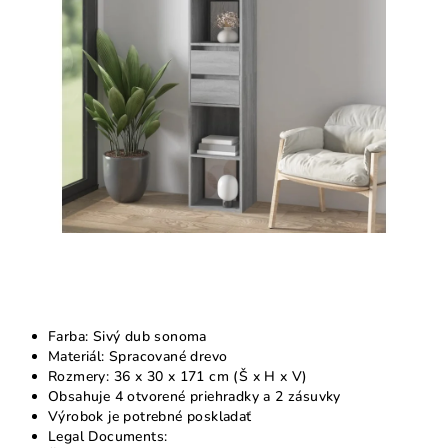
5
hviezdičiek.
Farba: Sivý dub sonoma
Materiál: Spracované drevo
Rozmery: 36 x 30 x 171 cm (Š x H x V)
Obsahuje 4 otvorené priehradky a 2 zásuvky
Výrobok je potrebné poskladať
Legal Documents: