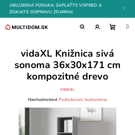
Prejsť
OBĽÚBENÁ PONUKA
: ZAPLAŤTE VOPRED A
na
ZÍSKAJTE DOPRAVU ZDARMA!
obsah
Nákupn
Hľadať
Prihlásenie
vidaXL Knižnica sivá
košík
sonoma 36x30x171 cm
kompozitné drevo
VIDAXL
Priemerné
Neohodnotené
Podrobnosti hodnotenia
hodnotenie
produktu
je
0,0
z