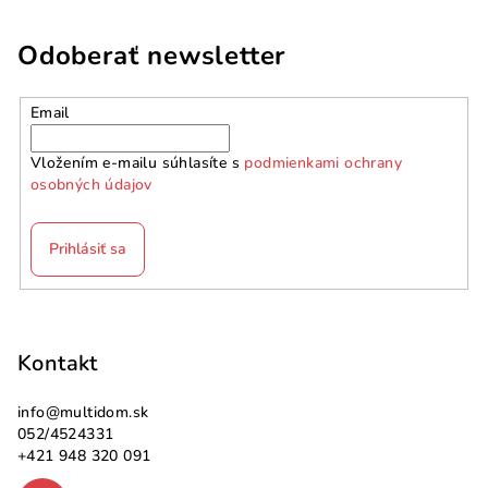
Odoberať newsletter
Email
Vložením e-mailu súhlasíte s
podmienkami ochrany
osobných údajov
Prihlásiť sa
Z
á
p
Kontakt
ä
info
@
multidom.sk
t
052/4524331
i
+421 948 320 091
e