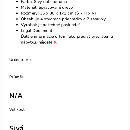
Farba: Sivý dub sonoma
Materiál: Spracované drevo
Rozmery: 36 x 30 x 171 cm (Š x H x V)
Obsahuje 4 otvorené priehradky a 2 zásuvky
Výrobok je potrebné poskladať
Legal Documents:
Ďalšie informácie o tom, ako predísť prevráteniu
nábytku; nájdete
tu
Určeno pro
Průměr
N/A
Velikost
Sivá