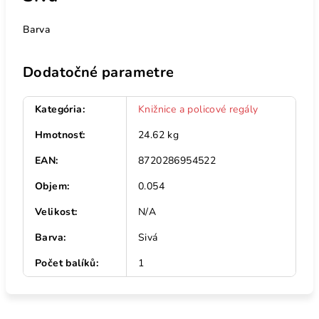
Barva
Dodatočné parametre
Kategória
:
Knižnice a policové regály
Hmotnosť
:
24.62 kg
EAN
:
8720286954522
Objem
:
0.054
Velikost
:
N/A
Barva
:
Sivá
Počet balíků
:
1