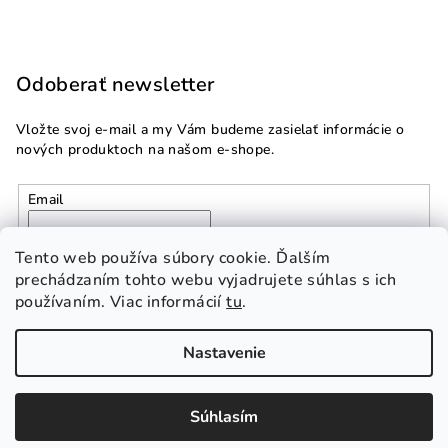
Odoberať newsletter
Vložte svoj e-mail a my Vám budeme zasielať informácie o
nových produktoch na našom e-shope.
Email
Vložením e-mailu súhlasíte s
podmienkami ochrany
Tento web používa súbory cookie. Ďalším
osobných údajov
prechádzaním tohto webu vyjadrujete súhlas s ich
používaním. Viac informácií
tu
.
Prihlásiť sa
Nastavenie
Copyright 2026
Multidom.sk
. Všetky práva vyhradené.
Súhlasím
Vytvoril Shoptet Premium