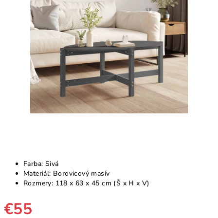
5
hviezdičiek.
Farba: Sivá
Materiál: Borovicový masív
Rozmery: 118 x 63 x 45 cm (Š x H x V)
€55