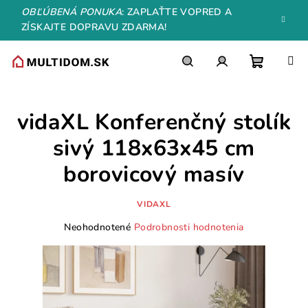
Prejsť
OBĽÚBENÁ PONUKA
: ZAPLAŤTE VOPRED A
na
ZÍSKAJTE DOPRAVU ZDARMA!
obsah
Nákupn
Hľadať
Prihlásenie
vidaXL Konferenčný stolík
košík
sivý 118x63x45 cm
borovicový masív
VIDAXL
Priemerné
Neohodnotené
Podrobnosti hodnotenia
hodnotenie
produktu
je
0,0
z