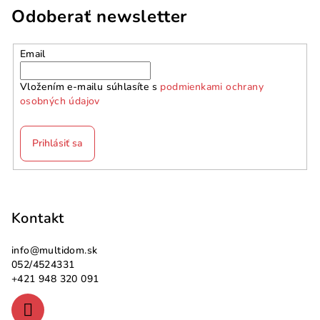
Odoberať newsletter
Email
Vložením e-mailu súhlasíte s
podmienkami ochrany
osobných údajov
Prihlásiť sa
Z
á
p
Kontakt
ä
info
@
multidom.sk
t
052/4524331
i
+421 948 320 091
e