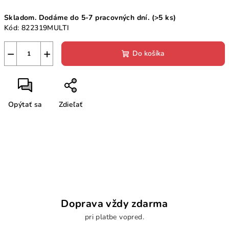
Jednotková
Skladom. Dodáme do 5-7 pracovných dní.
(>5 ks)
cena:
Kód:
822319MULTI
−
+
Do košíka
Opýtať sa
Zdieľať
Doprava vždy zdarma
pri platbe vopred.