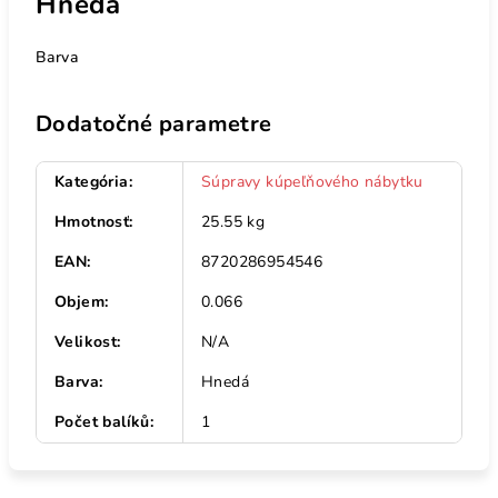
Hnedá
Barva
Dodatočné parametre
Kategória
:
Súpravy kúpeľňového nábytku
Hmotnosť
:
25.55 kg
EAN
:
8720286954546
Objem
:
0.066
Velikost
:
N/A
Barva
:
Hnedá
Počet balíků
:
1