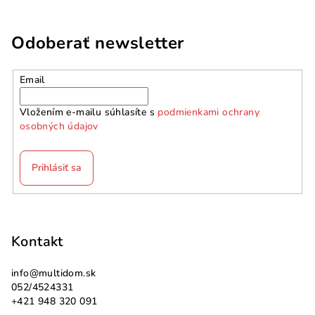
Odoberať newsletter
Email
Vložením e-mailu súhlasíte s
podmienkami ochrany
osobných údajov
Prihlásiť sa
Z
á
p
Kontakt
ä
info
@
multidom.sk
t
052/4524331
i
+421 948 320 091