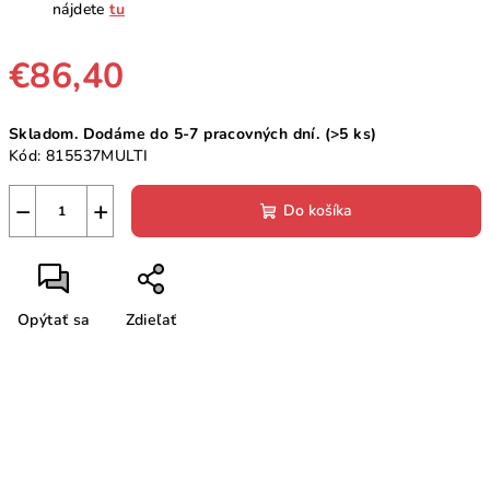
nájdete
tu
€86,40
Jednotková
Skladom. Dodáme do 5-7 pracovných dní.
(>5 ks)
cena:
Kód:
815537MULTI
−
+
Do košíka
Opýtať sa
Zdieľať