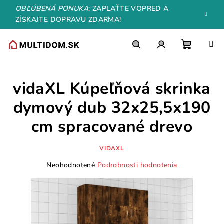
Prejsť
OBĽÚBENÁ PONUKA
: ZAPLAŤTE VOPRED A
na
ZÍSKAJTE DOPRAVU ZDARMA!
obsah
Nákupn
Hľadať
Prihlásenie
vidaXL Kúpeľňová skrinka
košík
dymový dub 32x25,5x190
cm spracované drevo
VIDAXL
Priemerné
Neohodnotené
Podrobnosti hodnotenia
hodnotenie
produktu
je
0,0
z