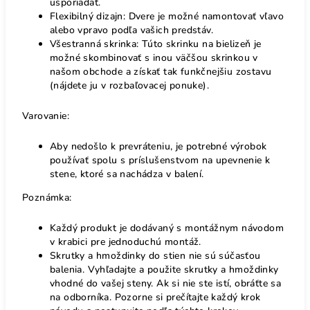
usporiadať.
Flexibilný dizajn: Dvere je možné namontovať vľavo
alebo vpravo podľa vašich predstáv.
Všestranná skrinka: Túto skrinku na bielizeň je
možné skombinovať s inou väčšou skrinkou v
našom obchode a získať tak funkčnejšiu zostavu
(nájdete ju v rozbaľovacej ponuke).
Varovanie:
Aby nedošlo k prevráteniu, je potrebné výrobok
používať spolu s príslušenstvom na upevnenie k
stene, ktoré sa nachádza v balení.
Poznámka:
Každý produkt je dodávaný s montážnym návodom
v krabici pre jednoduchú montáž.
Skrutky a hmoždinky do stien nie sú súčasťou
balenia. Vyhľadajte a použite skrutky a hmoždinky
vhodné do vašej steny. Ak si nie ste istí, obráťte sa
na odborníka. Pozorne si prečítajte každý krok