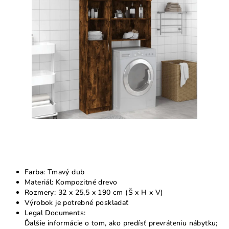
5
hviezdičiek.
Farba: Tmavý dub
Materiál: Kompozitné drevo
Rozmery: 32 x 25,5 x 190 cm (Š x H x V)
Výrobok je potrebné poskladať
Legal Documents:
Ďalšie informácie o tom, ako predísť prevráteniu nábytku;