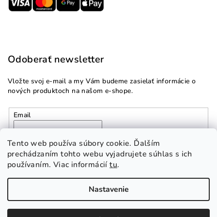
Odoberať newsletter
Vložte svoj e-mail a my Vám budeme zasielať informácie o
nových produktoch na našom e-shope.
Email
Vložením e-mailu súhlasíte s
podmienkami ochrany
Tento web používa súbory cookie. Ďalším
osobných údajov
prechádzaním tohto webu vyjadrujete súhlas s ich
používaním. Viac informácií
tu
.
Prihlásiť sa
Nastavenie
Copyright 2026
Multidom.sk
. Všetky práva vyhradené.