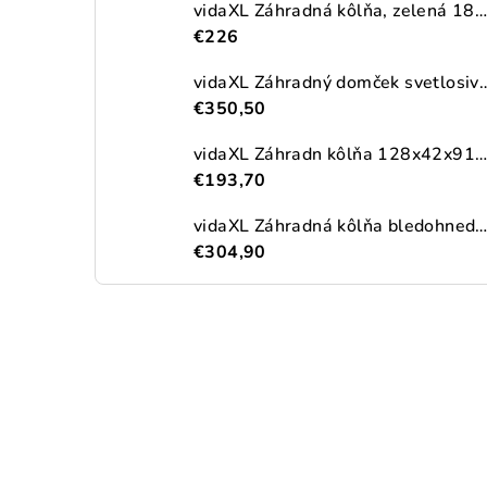
vidaXL Záhradná kôlňa, zelená 180,5x97x209,5 cm, pozinkovaná oceľ
€226
vidaXL Záhradný domček svetlosivý 191x215x
€350,50
vidaXL Záhradn kôlňa 128x42x91 cm, drevo
€193,70
vidaXL Záhradná kôlňa bledohnedá 192x191x223 cm pozinkovaná o
€304,90