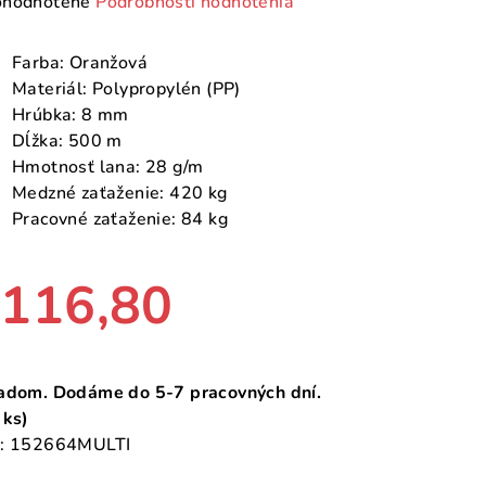
emerné
hodnotené
Podrobnosti hodnotenia
notenie
duktu
Farba: Oranžová
Materiál: Polypropylén (PP)
Hrúbka: 8 mm
Dĺžka: 500 m
Hmotnosť lana: 28 g/m
zdičiek.
Medzné zaťaženie: 420 kg
Pracovné zaťaženie: 84 kg
116,80
notková
a:
adom. Dodáme do 5-7 pracovných dní.
 ks)
:
152664MULTI