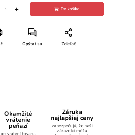
+
Do košíka
ač
Opýtať sa
Zdieľať
Záruka
Okamžité
najlepšiej ceny
vrátenie
peňazí
zabezpečujú, že naši
zákazníci môžu
po vrátení tovaru.