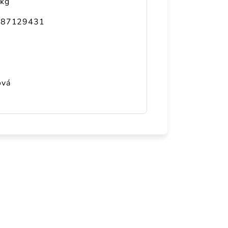
 kg
287129431
ová