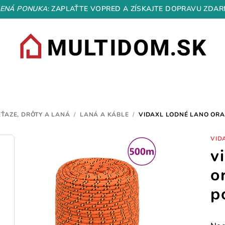
ENÁ PONUKA
: ZAPLAŤTE VOPRED A ZÍSKAJTE DOPRAVU ZDAR
EŤAZE, DRÔTY A LANÁ
/
LANÁ A KÁBLE
/
VIDAXL LODNÉ LANO ORA
VID
v
o
p