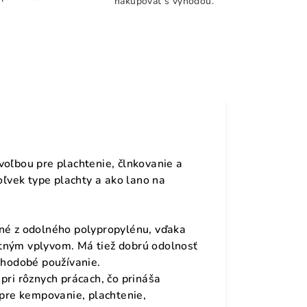
nakupovať s výhodou.
voľbou pre plachtenie, člnkovanie a
oľvek type plachty a ako lano na
ené z odolného polypropylénu, vďaka
tným vplyvom. Má tiež dobrú odolnosť
dlhodobé používanie.
pri rôznych prácach, čo prináša
 pre kempovanie, plachtenie,