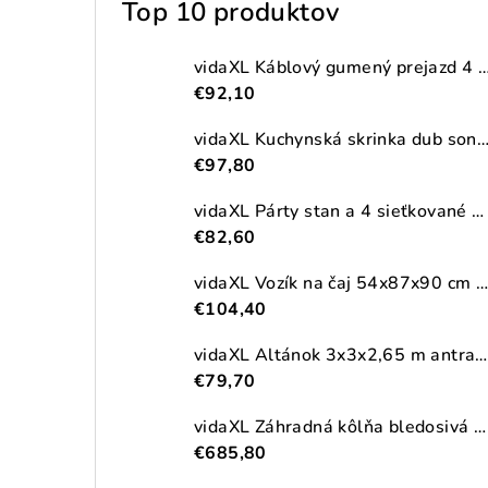
Top 10 produktov
vidaXL Káblový gumený prejazd 4 ks 2-kanálový
€92,10
vidaXL Kuchynská skrinka dub sonoma 38x41,5x131,5 cm kompozitné
€97,80
vidaXL Párty stan a 4 sieťkované bočné steny antracitový 2,5x2,5m HDPE
€82,60
vidaXL Vozík na čaj 54x87x90 cm masívna akácia
€104,40
vidaXL Altánok 3x3x2,65 m antracitový 180 g/m²
€79,70
vidaXL Záhradná kôlňa bledosivá 192x523x223 cm pozinkovaná oceľ
€685,80