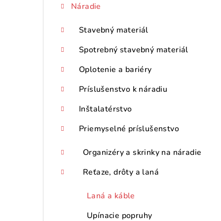
Náradie
p
a
Stavebný materiál
n
Spotrebný stavebný materiál
e
Oplotenie a bariéry
l
Príslušenstvo k náradiu
Inštalatérstvo
Priemyselné príslušenstvo
Organizéry a skrinky na náradie
Reťaze, drôty a laná
Laná a káble
Upínacie popruhy