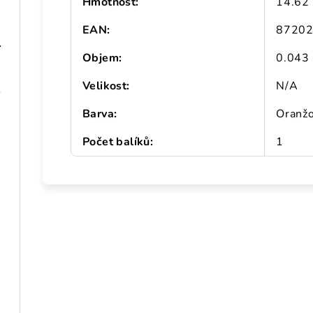
Hmotnosť
:
14.62
EAN
:
8720
 101,5 cm
Objem
:
0.043
Velikost
:
N/A
 drevo
Barva
:
Oranž
Počet balíků
:
1