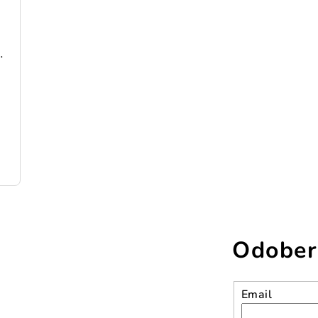
198 cm pozinkovaná oceľ
ceľ
Odober
Email