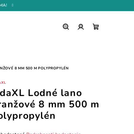
MA!
Hľadať
Prihlásenie
Nákupný
košík
NŽOVÉ 8 MM 500 M POLYPROPYLÉN
AXL
idaXL Lodné lano
ranžové 8 mm 500 m
olypropylén