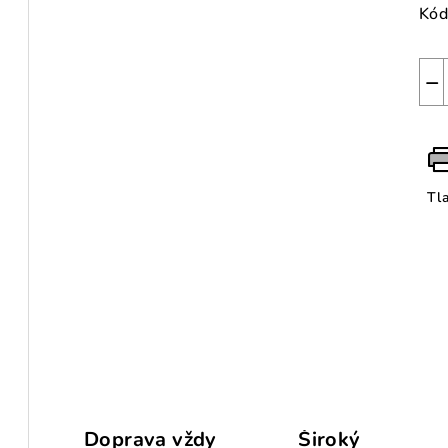
Kód
−
Tl
Doprava vždy
Široký