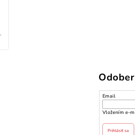
198 cm pozinkovaná oceľ
Odober
Email
Vložením e-ma
Prihlásiť sa