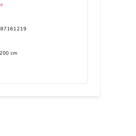
ce
287161219
 200 cm