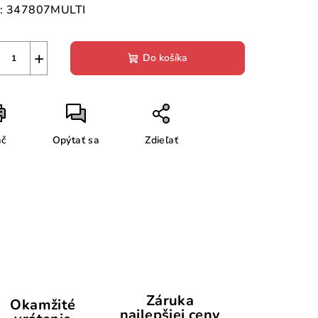
:
347807MULTI
+
Do košíka
ač
Opýtať sa
Zdieľať
Záruka
Okamžité
najlepšiej ceny