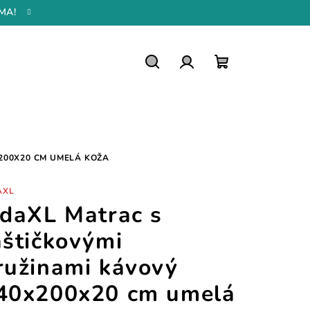
MA!
Hľadať
Prihlásenie
Nákupný
košík
200X20 CM UMELÁ KOŽA
AXL
idaXL Matrac s
aštičkovými
ružinami kávový
40x200x20 cm umelá