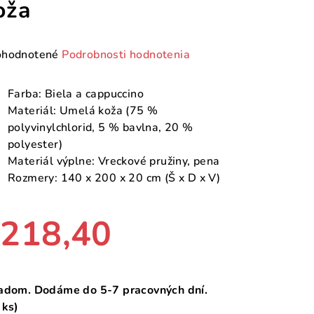
oža
emerné
hodnotené
Podrobnosti hodnotenia
notenie
duktu
Farba: Biela a cappuccino
Materiál: Umelá koža (75 %
polyvinylchlorid, 5 % bavlna, 20 %
polyester)
Materiál výplne: Vreckové pružiny, pena
zdičiek.
Rozmery: 140 x 200 x 20 cm (Š x D x V)
218,40
notková
a:
adom. Dodáme do 5-7 pracovných dní.
 ks)