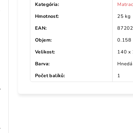
Kategória
:
Matra
 drevo
Hmotnosť
:
25 kg
EAN
:
8720
Objem
:
0.158
Velikost
:
140 x
Barva
:
Hnedá
Počet balíků
:
1
ná oceľ drevený vzhľad
 148x80x111 cm