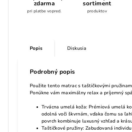
zdarma
sortiment
pri platbe vopred.
produktov
Popis
Diskusia
Podrobný popis
Použite tento matrac s taštičkovými pružinami,
Ponúkne vám maximálny relax a príjemný sp
Trvácna umelá koža: Prémiová umelá kož
odolná voči škvrnám, vďaka čomu sa ľahk
povrch kombinuje luxusný vzhľad a krásu
Taštičkové pružiny: Zabudovaná individu