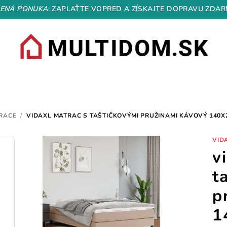
ENÁ PONUKA
: ZAPLAŤTE VOPRED A ZÍSKAJTE DOPRAVU ZDAR
RACE
/
VIDAXL MATRAC S TAŠTIČKOVÝMI PRUŽINAMI KÁVOVÝ 140X
VID
v
t
p
1