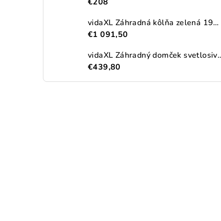
€208
vidaXL Záhradná kôlňa zelená 192x689x223 cm pozinkovaná oceľ
€1 091,50
vidaXL Záhradný domček svetlosivý 191x300x
€439,80