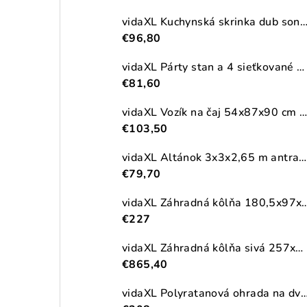
vidaXL Kuchynská skrinka dub sonoma 38x41,5x131,5 cm kompozitné
€96,80
vidaXL Párty stan a 4 sieťkované bočné steny antracitový 2,5x2,5m HDPE
€81,60
vidaXL Vozík na čaj 54x87x90 cm masívna akácia
€103,50
vidaXL Altánok 3x3x2,65 m antracitový 180 g/m²
€79,70
vidaXL Záhradná kôlňa 180,5x97x209,5cm pozinkova
€227
vidaXL Záhradná kôlňa sivá 257x990x181 cm pozinkovaná oceľ
€865,40
vidaXL Polyratanová ohrada na dva vonkajšie odpadkové koše, čierna