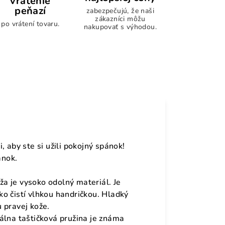
vrátenie
peňazí
zabezpečujú, že naši
zákazníci môžu
po vrátení tovaru.
nakupovať s výhodou.
 aby ste si užili pokojný spánok!
ánok.
a je vysoko odolný materiál. Je
o čistí vlhkou handričkou. Hladký
 pravej kože.
álna taštičková pružina je známa