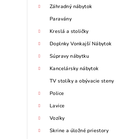
p
Záhradný nábytok
a
Paravány
n
Kreslá a stoličky
e
Doplnky Vonkajší Nábytok
l
Súpravy nábytku
Kancelársky nábytok
TV stolíky a obývacie steny
Police
Lavice
Vozíky
Skrine a úložné priestory