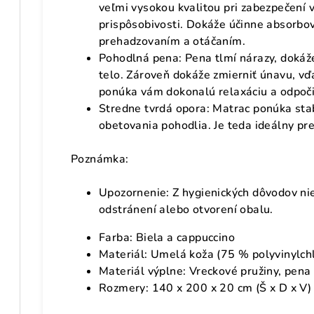
veľmi vysokou kvalitou pri zabezpečení 
prispôsobivosti. Dokáže účinne absorbo
prehadzovaním a otáčaním.
Pohodlná pena: Pena tlmí nárazy, dokáž
telo. Zároveň dokáže zmierniť únavu, vď
ponúka vám dokonalú relaxáciu a odpoč
Stredne tvrdá opora: Matrac ponúka stab
obetovania pohodlia. Je teda ideálny pre
Poznámka:
Upozornenie: Z hygienických dôvodov nie
odstránení alebo otvorení obalu.
Farba: Biela a cappuccino
Materiál: Umelá koža (75 % polyvinylchl
Materiál výplne: Vreckové pružiny, pena
Rozmery: 140 x 200 x 20 cm (Š x D x V)