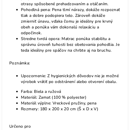
otrasy spôsobené prehadzovaním a otáčaním.
Pohodlná pena: Pena tlmí nárazy, dokáže rozpoznať
tlak a dobre podopiera telo. Zároveň dokáže
zmierniť únavu, vďaka čomu je ideálny pre krvný
obeh a ponúka vám dokonalú relaxáciu a
odpočinok.
Stredne tvrdá opora: Matrac ponúka stabilitu a
správnu úroveň tuhosti bez obetovania pohodlia. Je
teda ideálny pre spáčov na chrbte aj na bruchu.
Poznámka:
Upozornenie: Z hygienických dôvodov nie je možné
výrobok vrátiť po odstránení alebo otvorení obalu.
Farba: Biela a ružová
Materiál: Zamat (100 % polyester)
Materiál výplne: Vreckové pružiny, pena
Rozmery: 180 x 200 x 20 cm (Š x D x V)
Určeno pro