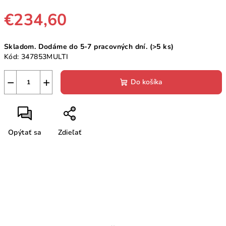
€234,60
Jednotková
Skladom. Dodáme do 5-7 pracovných dní.
(>5 ks)
cena:
Kód:
347853MULTI
−
+
Do košíka
Opýtať sa
Zdieľať