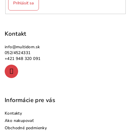
Prihlásiť sa
Z
á
p
Kontakt
ä
info
@
multidom.sk
t
052/4524331
i
+421 948 320 091
e
Informácie pre vás
Kontakty
Ako nakupovať
Obchodné podmienky