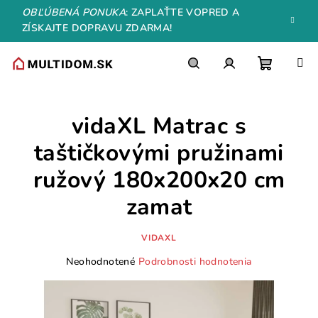
Prejsť
OBĽÚBENÁ PONUKA
: ZAPLAŤTE VOPRED A
na
ZÍSKAJTE DOPRAVU ZDARMA!
obsah
Nákupn
Hľadať
Prihlásenie
vidaXL Matrac s
košík
taštičkovými pružinami
ružový 180x200x20 cm
zamat
VIDAXL
Priemerné
Neohodnotené
Podrobnosti hodnotenia
hodnotenie
produktu
je
0,0