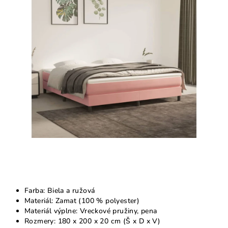
z
5
hviezdičiek.
Farba: Biela a ružová
Materiál: Zamat (100 % polyester)
Materiál výplne: Vreckové pružiny, pena
Rozmery: 180 x 200 x 20 cm (Š x D x V)