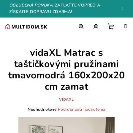
Prejsť
OBĽÚBENÁ PONUKA
: ZAPLAŤTE VOPRED A
na
ZÍSKAJTE DOPRAVU ZDARMA!
obsah
Nákupn
Hľadať
Prihlásenie
vidaXL Matrac s
košík
taštičkovými pružinami
tmavomodrá 160x200x20
cm zamat
VIDAXL
Priemerné
Neohodnotené
Podrobnosti hodnotenia
hodnotenie
produktu
je
0,0