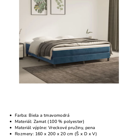
z
5
hviezdičiek.
Farba: Biela a tmavomodrá
Materiál: Zamat (100 % polyester)
Materiál výplne: Vreckové pružiny, pena
Rozmery: 160 x 200 x 20 cm (Š x D x V)