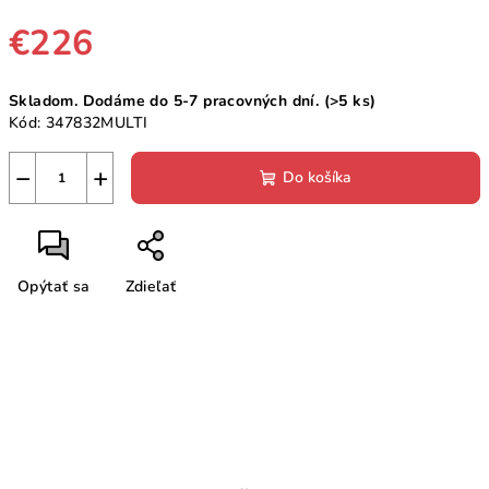
€226
Jednotková
Skladom. Dodáme do 5-7 pracovných dní.
(>5 ks)
cena:
Kód:
347832MULTI
−
+
Do košíka
Opýtať sa
Zdieľať