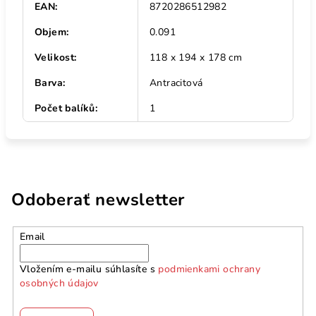
EAN
:
8720286512982
Objem
:
0.091
Velikost
:
118 x 194 x 178 cm
Barva
:
Antracitová
Počet balíků
:
1
Odoberať newsletter
Email
Vložením e-mailu súhlasíte s
podmienkami ochrany
osobných údajov