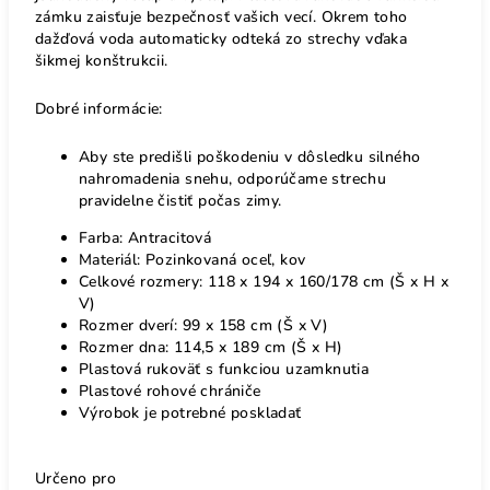
zámku zaisťuje bezpečnosť vašich vecí. Okrem toho
dažďová voda automaticky odteká zo strechy vďaka
šikmej konštrukcii.
Dobré informácie:
Aby ste predišli poškodeniu v dôsledku silného
nahromadenia snehu, odporúčame strechu
pravidelne čistiť počas zimy.
Farba: Antracitová
Materiál: Pozinkovaná oceľ, kov
Celkové rozmery: 118 x 194 x 160/178 cm (Š x H x
V)
Rozmer dverí: 99 x 158 cm (Š x V)
Rozmer dna: 114,5 x 189 cm (Š x H)
Plastová rukoväť s funkciou uzamknutia
Plastové rohové chrániče
Výrobok je potrebné poskladať
Určeno pro