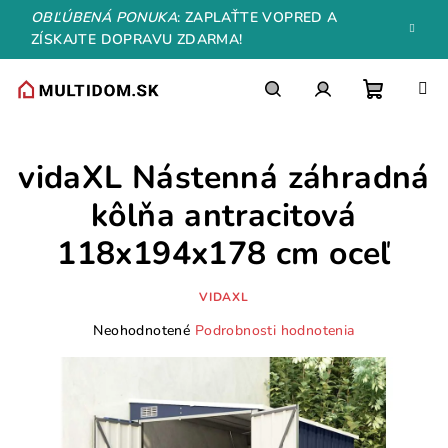
Prejsť
OBĽÚBENÁ PONUKA
: ZAPLAŤTE VOPRED A
na
ZÍSKAJTE DOPRAVU ZDARMA!
obsah
Nákupn
Hľadať
Prihlásenie
vidaXL Nástenná záhradná
košík
kôlňa antracitová
118x194x178 cm oceľ
VIDAXL
Priemerné
Neohodnotené
Podrobnosti hodnotenia
hodnotenie
produktu
je
0,0
z