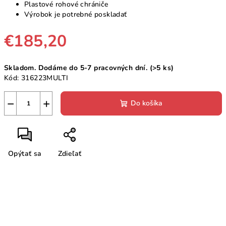
Plastové rohové chrániče
Výrobok je potrebné poskladať
€185,20
Jednotková
Skladom. Dodáme do 5-7 pracovných dní.
(>5 ks)
cena:
Kód:
316223MULTI
−
+
Do košíka
Opýtať sa
Zdieľať