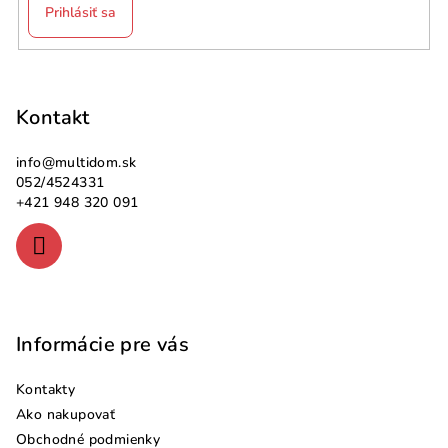
Prihlásiť sa
Z
á
p
Kontakt
ä
info
@
multidom.sk
t
052/4524331
i
+421 948 320 091
e
Informácie pre vás
Kontakty
Ako nakupovať
Obchodné podmienky