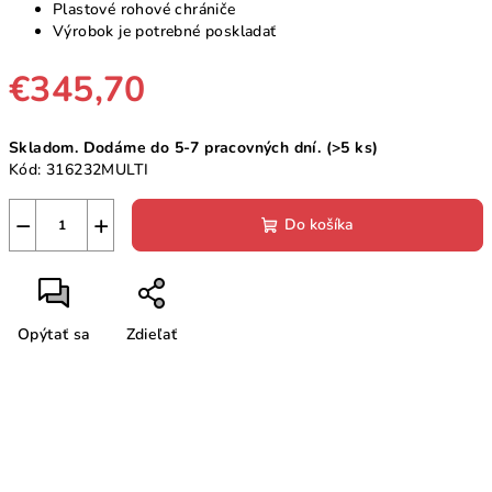
Plastové rohové chrániče
Výrobok je potrebné poskladať
€345,70
Jednotková
Skladom. Dodáme do 5-7 pracovných dní.
(>5 ks)
cena:
Kód:
316232MULTI
−
+
Do košíka
Opýtať sa
Zdieľať