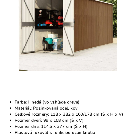
5
hviezdičiek.
Farba: Hnedá (vo vzhľade dreva)
Materiál: Pozinkovaná oceľ, kov
Celkové rozmery: 118 x 382 x 160/178 cm (Š x H x V)
Rozmer dverí: 99 x 158 cm (Š x V)
Rozmer dna: 114,5 x 377 cm (Š x H)
Plastová rukoväť s funkciou uzamknutia