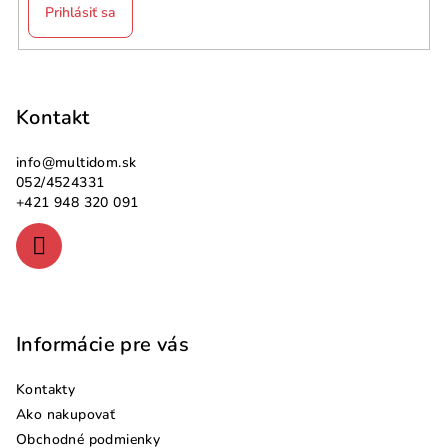
Prihlásiť sa
Z
á
p
Kontakt
ä
info
@
multidom.sk
t
052/4524331
i
+421 948 320 091
e
Informácie pre vás
Kontakty
Ako nakupovať
Obchodné podmienky