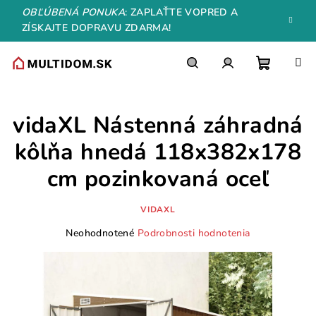
Prejsť
OBĽÚBENÁ PONUKA
: ZAPLAŤTE VOPRED A
na
ZÍSKAJTE DOPRAVU ZDARMA!
obsah
Nákupn
Hľadať
Prihlásenie
vidaXL Nástenná záhradná
košík
kôlňa hnedá 118x382x178
cm pozinkovaná oceľ
VIDAXL
Priemerné
Neohodnotené
Podrobnosti hodnotenia
hodnotenie
produktu
je
0,0
z