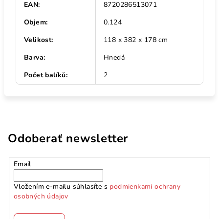
EAN
:
8720286513071
Objem
:
0.124
Velikost
:
118 x 382 x 178 cm
Barva
:
Hnedá
Počet balíků
:
2
Odoberať newsletter
Email
Vložením e-mailu súhlasíte s
podmienkami ochrany
osobných údajov