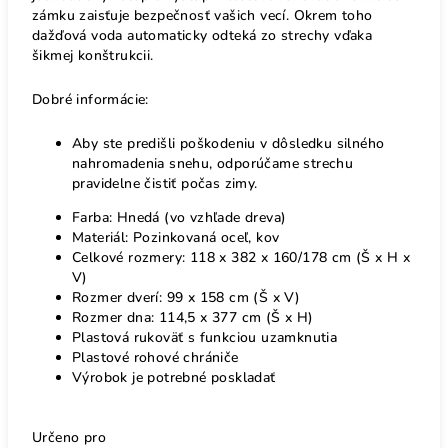
zámku zaisťuje bezpečnosť vašich vecí. Okrem toho
dažďová voda automaticky odteká zo strechy vďaka
šikmej konštrukcii.
Dobré informácie:
Aby ste predišli poškodeniu v dôsledku silného
nahromadenia snehu, odporúčame strechu
pravidelne čistiť počas zimy.
Farba: Hnedá (vo vzhľade dreva)
Materiál: Pozinkovaná oceľ, kov
Celkové rozmery: 118 x 382 x 160/178 cm (Š x H x
V)
Rozmer dverí: 99 x 158 cm (Š x V)
Rozmer dna: 114,5 x 377 cm (Š x H)
Plastová rukoväť s funkciou uzamknutia
Plastové rohové chrániče
Výrobok je potrebné poskladať
Určeno pro