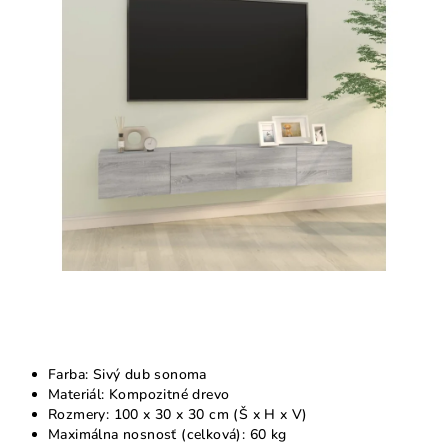
z
5
hviezdičiek.
Farba: Sivý dub sonoma
Materiál: Kompozitné drevo
Rozmery: 100 x 30 x 30 cm (Š x H x V)
Maximálna nosnosť (celková): 60 kg