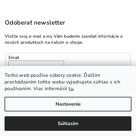
Odoberať newsletter
Vložte svoj e-mail a my Vám budeme zasielať informácie o
nových produktoch na našom e-shope.
Email
Vložením e-mailu súhlasíte s
podmienkami ochrany
Tento web používa súbory cookie. Ďalším
osobných údajov
prechádzaním tohto webu vyjadrujete súhlas s ich
používaním. Viac informácií
tu
.
Prihlásiť sa
Nastavenie
Copyright 2026
Multidom.sk
. Všetky práva vyhradené.
Súhlasím
Vytvoril Shoptet Premium