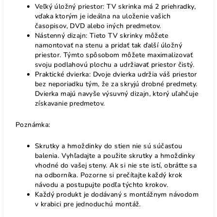
Veľký úložný priestor: TV skrinka má 2 priehradky,
vďaka ktorým je ideálna na uloženie vašich
časopisov, DVD alebo iných predmetov.
Nástenný dizajn: Tieto TV skrinky môžete
namontovať na stenu a pridať tak ďalší úložný
priestor. Týmto spôsobom môžete maximalizovať
svoju podlahovú plochu a udržiavať priestor čistý.
Praktické dvierka: Dvoje dvierka udržia váš priestor
bez neporiadku tým, že za skryjú drobné predmety.
Dvierka majú navyše výsuvný dizajn, ktorý uľahčuje
získavanie predmetov.
Poznámka:
Skrutky a hmoždinky do stien nie sú súčasťou
balenia. Vyhľadajte a použite skrutky a hmoždinky
vhodné do vašej steny. Ak si nie ste istí, obráťte sa
na odborníka. Pozorne si prečítajte každý krok
návodu a postupujte podľa týchto krokov.
Každý produkt je dodávaný s montážnym návodom
v krabici pre jednoduchú montáž.