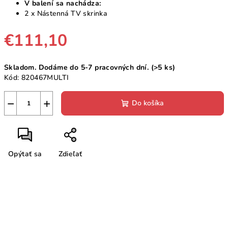
V balení sa nachádza:
2 x Nástenná TV skrinka
€111,10
Jednotková
Skladom. Dodáme do 5-7 pracovných dní.
(>5 ks)
cena:
Kód:
820467MULTI
−
+
Do košíka
Opýtať sa
Zdieľať