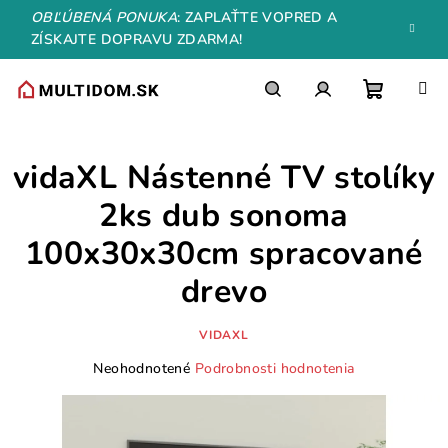
Prejsť
OBĽÚBENÁ PONUKA
: ZAPLAŤTE VOPRED A
na
ZÍSKAJTE DOPRAVU ZDARMA!
obsah
Nákupn
Hľadať
Prihlásenie
vidaXL Nástenné TV stolíky
košík
2ks dub sonoma
100x30x30cm spracované
drevo
VIDAXL
Priemerné
Neohodnotené
Podrobnosti hodnotenia
hodnotenie
produktu
je
0,0