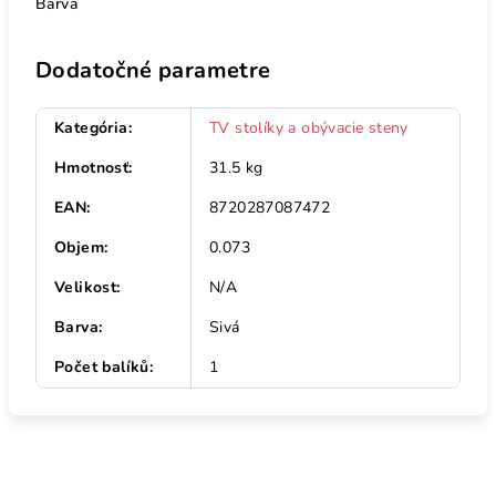
Barva
Dodatočné parametre
Kategória
:
TV stolíky a obývacie steny
Hmotnosť
:
31.5 kg
EAN
:
8720287087472
Objem
:
0.073
Velikost
:
N/A
Barva
:
Sivá
Počet balíků
:
1