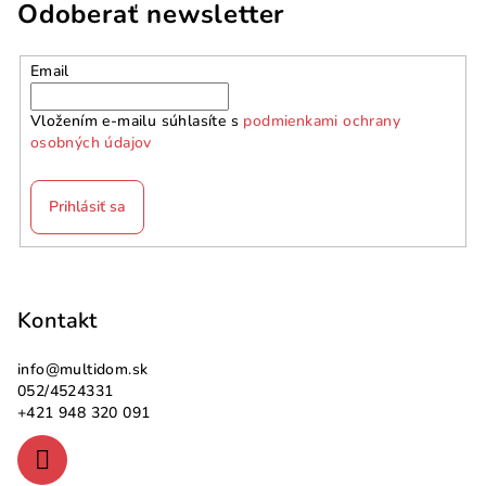
Odoberať newsletter
Email
Vložením e-mailu súhlasíte s
podmienkami ochrany
osobných údajov
Prihlásiť sa
Z
á
p
Kontakt
ä
info
@
multidom.sk
t
052/4524331
i
+421 948 320 091
e