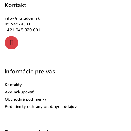
p
Kontakt
ä
info
@
multidom.sk
t
052/4524331
i
+421 948 320 091
e
Informácie pre vás
Kontakty
Ako nakupovať
Obchodné podmienky
Podmienky ochrany osobných údajov