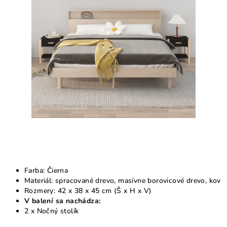
5
hviezdičiek.
Farba: Čierna
Materiál: spracované drevo, masívne borovicové drevo, kov
Rozmery: 42 x 38 x 45 cm (Š x H x V)
V balení sa nachádza:
2 x Nočný stolík