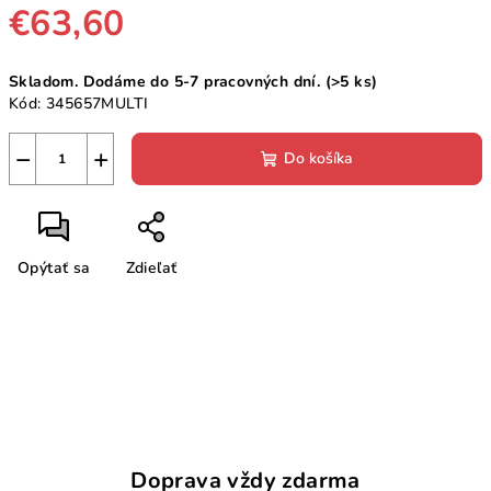
€63,60
Jednotková
Skladom. Dodáme do 5-7 pracovných dní.
(>5 ks)
cena:
Kód:
345657MULTI
−
+
Do košíka
Opýtať sa
Zdieľať
Doprava vždy zdarma