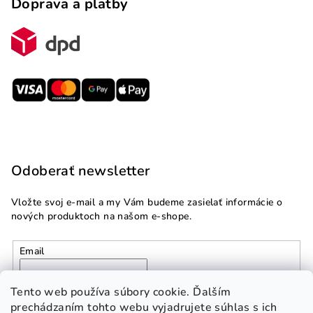
Doprava a platby
Odoberať newsletter
Vložte svoj e-mail a my Vám budeme zasielať informácie o
nových produktoch na našom e-shope.
Email
Vložením e-mailu súhlasíte s
podmienkami ochrany
Tento web používa súbory cookie. Ďalším
osobných údajov
prechádzaním tohto webu vyjadrujete súhlas s ich