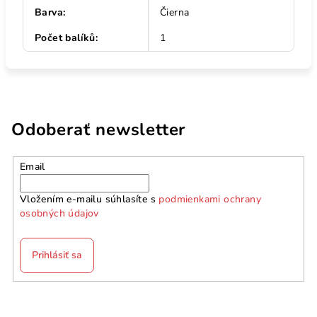
Barva
:
Čierna
Počet balíků
:
1
Odoberať newsletter
Email
Vložením e-mailu súhlasíte s
podmienkami ochrany
osobných údajov
Prihlásiť sa
Z
á