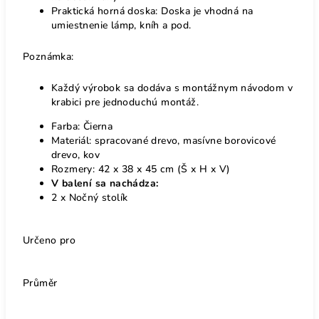
Praktická horná doska: Doska je vhodná na
umiestnenie lámp, kníh a pod.
Poznámka:
Každý výrobok sa dodáva s montážnym návodom v
krabici pre jednoduchú montáž.
Farba: Čierna
Materiál: spracované drevo, masívne borovicové
drevo, kov
Rozmery: 42 x 38 x 45 cm (Š x H x V)
V balení sa nachádza:
2 x Nočný stolík
Určeno pro
Průměr