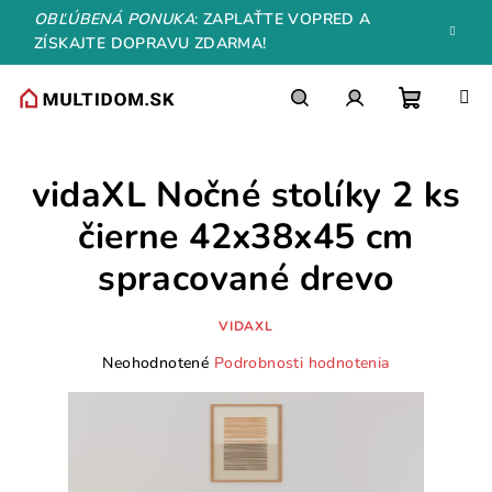
Prejsť
OBĽÚBENÁ PONUKA
: ZAPLAŤTE VOPRED A
na
ZÍSKAJTE DOPRAVU ZDARMA!
obsah
Nákupn
Hľadať
Prihlásenie
vidaXL Nočné stolíky 2 ks
košík
čierne 42x38x45 cm
spracované drevo
VIDAXL
Priemerné
Neohodnotené
Podrobnosti hodnotenia
hodnotenie
produktu
je
0,0
z